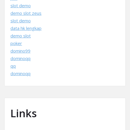
slot demo
demo slot zeus
slot demo
data hk lengkap
demo slot
poker
domino99
dominoqq
qq
dominoqq
Links