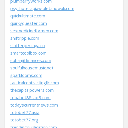
plumberryworks.com
psychoterapiawioletanowak.com
quickultimate.com
quirkyquester.com
sexmedicineformen.com
shiftripple.com
slotterpercaya.co
smartcoolbox.com
sohanjitfinances.com
soulfulhousemusic.net
sparklooms.com
tacticalcontractingllc.com
thecapitalpowers.com
tobabet88slot3.com
todayscurrentnews.com
totobet77.asia
totobet77.org
trendingpublication.com