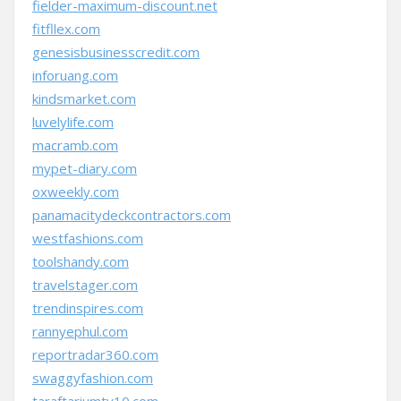
fielder-maximum-discount.net
fitfllex.com
genesisbusinesscredit.com
inforuang.com
kindsmarket.com
luvelylife.com
macramb.com
mypet-diary.com
oxweekly.com
panamacitydeckcontractors.com
westfashions.com
toolshandy.com
travelstager.com
trendinspires.com
rannyephul.com
reportradar360.com
swaggyfashion.com