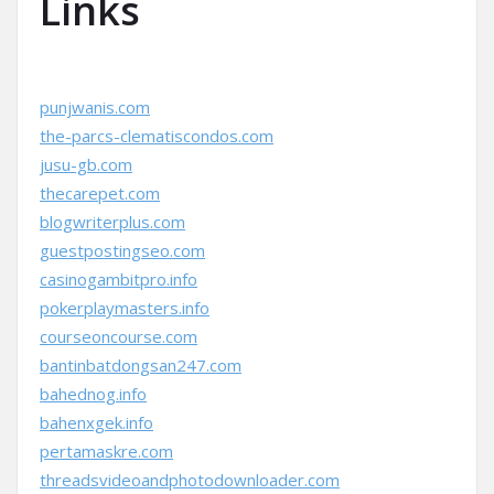
Links
punjwanis.com
the-parcs-clematiscondos.com
jusu-gb.com
thecarepet.com
blogwriterplus.com
guestpostingseo.com
casinogambitpro.info
pokerplaymasters.info
courseoncourse.com
bantinbatdongsan247.com
bahednog.info
bahenxgek.info
pertamaskre.com
threadsvideoandphotodownloader.com