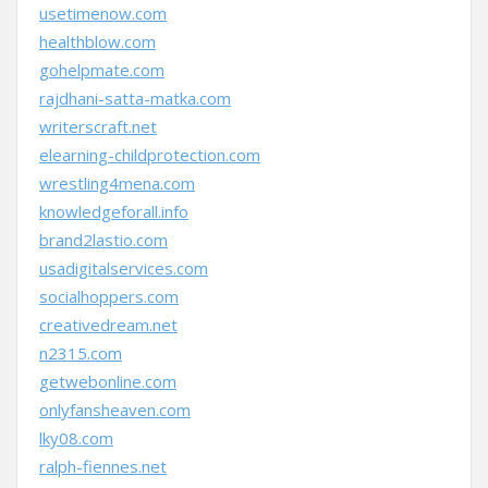
usetimenow.com
healthblow.com
gohelpmate.com
rajdhani-satta-matka.com
writerscraft.net
elearning-childprotection.com
wrestling4mena.com
knowledgeforall.info
brand2lastio.com
usadigitalservices.com
socialhoppers.com
creativedream.net
n2315.com
getwebonline.com
onlyfansheaven.com
lky08.com
ralph-fiennes.net