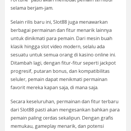
selama berjam-jam.
Selain rilis baru ini, Slot88 juga menawarkan
berbagai permainan dan fitur menarik lainnya
untuk dinikmati para pemain. Dari mesin buah
klasik hingga slot video modern, selalu ada
sesuatu untuk semua orang di kasino online ini.
Ditambah lagi, dengan fitur-fitur seperti jackpot
progresif, putaran bonus, dan kompatibilitas
seluler, pemain dapat menikmati permainan
favorit mereka kapan saja, di mana saja.
Secara keseluruhan, permainan dan fitur terbaru
dari Slot88 pasti akan mengesankan bahkan para
pemain paling cerdas sekalipun. Dengan grafis
memukau, gameplay menarik, dan potensi