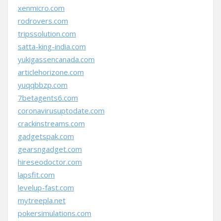
xenmicro.com
rodrovers.com
tripssolution.com
satta-king-india.com
yukigassencanada.com
articlehorizone.com
yuqqbbzp.com
7betagents6.com
coronavirusuptodate.com
crackinstreams.com
gadgetspak.com
gearsngadget.com
hireseodoctor.com
lapsfit.com
levelup-fast.com
mytreepla.net
pokersimulations.com