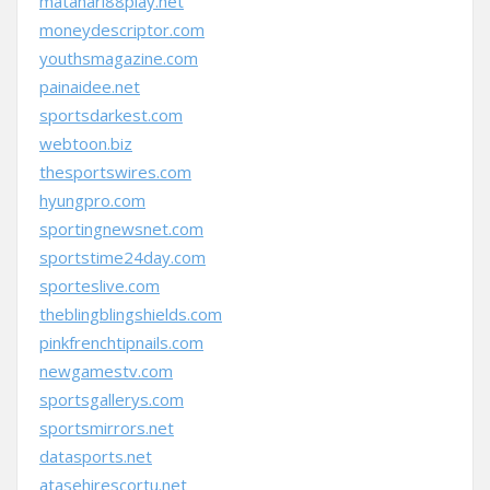
matahari88play.net
moneydescriptor.com
youthsmagazine.com
painaidee.net
sportsdarkest.com
webtoon.biz
thesportswires.com
hyungpro.com
sportingnewsnet.com
sportstime24day.com
sporteslive.com
theblingblingshields.com
pinkfrenchtipnails.com
newgamestv.com
sportsgallerys.com
sportsmirrors.net
datasports.net
atasehirescortu.net