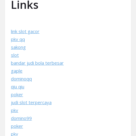
Links
link slot gacor
pkv qq
sakong
slot
bandar judi bola terbesar
gaple
dominoqq
qiu qiu
poker
judi slot terpercaya
pkv
domino99
poker
pkv