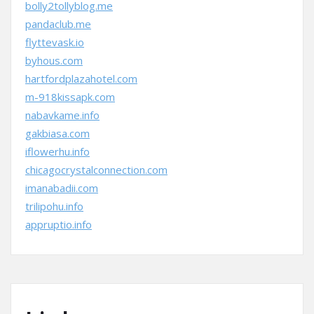
bolly2tollyblog.me
pandaclub.me
flyttevask.io
byhous.com
hartfordplazahotel.com
m-918kissapk.com
nabavkame.info
gakbiasa.com
iflowerhu.info
chicagocrystalconnection.com
imanabadii.com
trilipohu.info
appruptio.info