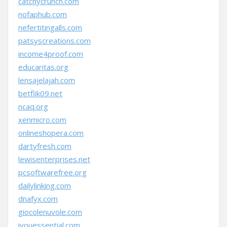
catchycrunch.com
nofaphub.com
nefertitingalls.com
patsyscreations.com
income4proof.com
educaritas.org
lensajelajah.com
betflik09.net
ncaq.org
xenmicro.com
onlineshopera.com
dartyfresh.com
lewisenterprises.net
pcsoftwarefree.org
dailylinking.com
dnafyx.com
giocolenuvole.com
iyouessential.com