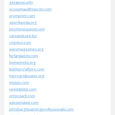
getalexio.info
accountaudittaxcon.com
prymprint.com
sportkeeda.org
besttimespend.com
careandcure.biz
cogniyo.com
easymagazines.org
hirfanjilasmi.com
hometricks.org
leathercraftpro.com
microgridpower.org
mixiqo.com
needglobe.com
ortocoach.com
passionawe.com
pittsburghpaintingprofessionals.com