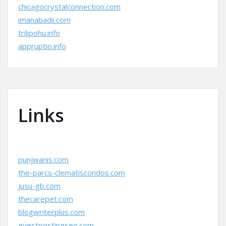
chicagocrystalconnection.com
imanabadii.com
trilipohu.info
appruptio.info
Links
punjwanis.com
the-parcs-clematiscondos.com
jusu-gb.com
thecarepet.com
blogwriterplus.com
guestpostingseo.com