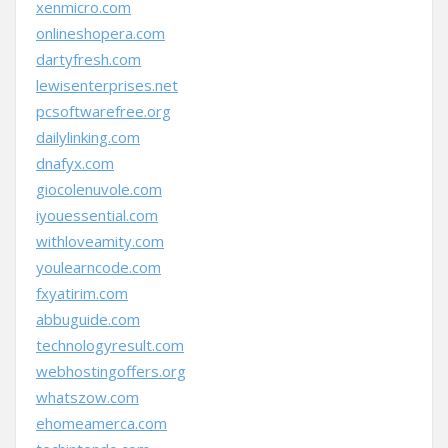
xenmicro.com
onlineshopera.com
dartyfresh.com
lewisenterprises.net
pcsoftwarefree.org
dailylinking.com
dnafyx.com
giocolenuvole.com
iyouessential.com
withloveamity.com
youlearncode.com
fxyatirim.com
abbuguide.com
technologyresult.com
webhostingoffers.org
whatszow.com
ehomeamerca.com