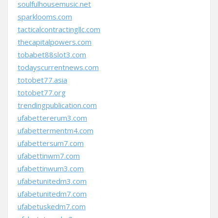
soulfulhousemusic.net
sparklooms.com
tacticalcontractingllc.com
thecapitalpowers.com
tobabet88slot3.com
todayscurrentnews.com
totobet77.asia
totobet77.org
trendingpublication.com
ufabettererum3.com
ufabettermentm4.com
ufabettersum7.com
ufabettinwm7.com
ufabettinwum3.com
ufabetunitedm3.com
ufabetunitedm7.com
ufabetuskedm7.com