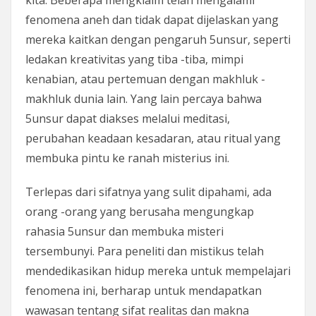
kita. Beberapa mengklaim telah mengalami
fenomena aneh dan tidak dapat dijelaskan yang
mereka kaitkan dengan pengaruh 5unsur, seperti
ledakan kreativitas yang tiba -tiba, mimpi
kenabian, atau pertemuan dengan makhluk -
makhluk dunia lain. Yang lain percaya bahwa
5unsur dapat diakses melalui meditasi,
perubahan keadaan kesadaran, atau ritual yang
membuka pintu ke ranah misterius ini.
Terlepas dari sifatnya yang sulit dipahami, ada
orang -orang yang berusaha mengungkap
rahasia 5unsur dan membuka misteri
tersembunyi. Para peneliti dan mistikus telah
mendedikasikan hidup mereka untuk mempelajari
fenomena ini, berharap untuk mendapatkan
wawasan tentang sifat realitas dan makna