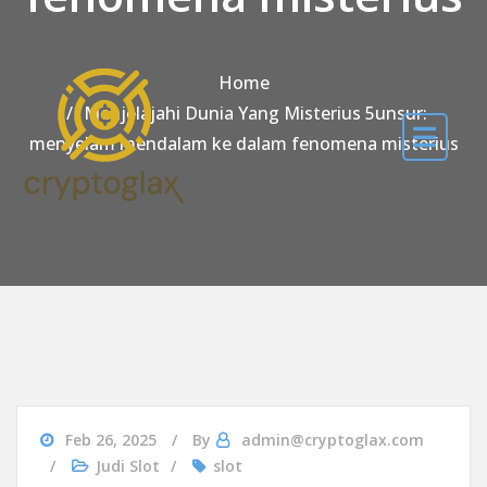
Home
Menjelajahi Dunia Yang Misterius 5unsur:
menyelam mendalam ke dalam fenomena misterius
Feb 26, 2025
By
admin@cryptoglax.com
Judi Slot
slot