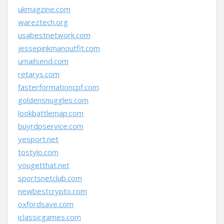
ukmagzine.com
wareztech.org
usabestnetwork.com
jessepinkmanoutfit.com
umailsend.com
retarys.com
fasterformationcpf.com
goldensnuggles.com
lookbattlemap.com
buyrdpservice.com
yesport.net
tostylo.com
yougetthat.net
sportsnetclub.com
newbestcrypto.com
oxfordsave.com
iclassicgames.com