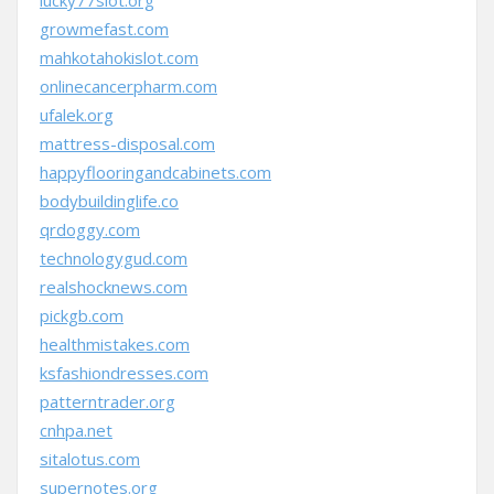
lucky77slot.org
growmefast.com
mahkotahokislot.com
onlinecancerpharm.com
ufalek.org
mattress-disposal.com
happyflooringandcabinets.com
bodybuildinglife.co
qrdoggy.com
technologygud.com
realshocknews.com
pickgb.com
healthmistakes.com
ksfashiondresses.com
patterntrader.org
cnhpa.net
sitalotus.com
supernotes.org