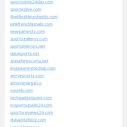
sportstime24day.com
sporteslive.com
theblingblingshields.com
pinkfrenchtipnails.com
newgamestv.com
sportsgallerys.com
sportsmirrors.net
datasports.net
atasehirescortu.net
engineeringtechub.com
jerryescorts.com
attorneylegal.co
voomb.com
techgadgetpoint.com
tvsportsguide24.com
sportsreviews24.com
dubai360blog.com