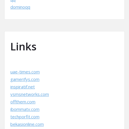
dominoqq
Links
uae-times.com
gamerifys.com
inspiratif.net
vsmsnetworks.com
offthem.com
ibommatv.com
techporfit.com
bekasionline.com