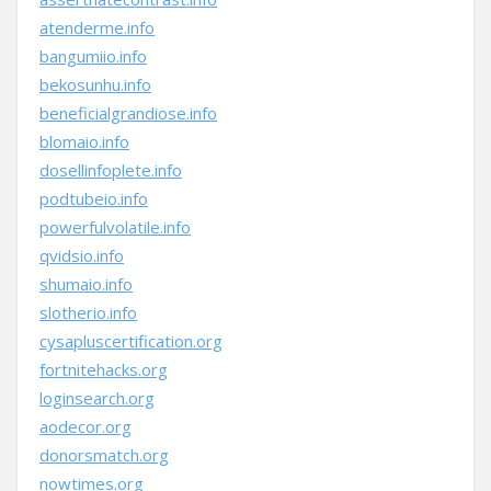
atenderme.info
bangumiio.info
bekosunhu.info
beneficialgrandiose.info
blomaio.info
dosellinfoplete.info
podtubeio.info
powerfulvolatile.info
qvidsio.info
shumaio.info
slotherio.info
cysapluscertification.org
fortnitehacks.org
loginsearch.org
aodecor.org
donorsmatch.org
nowtimes.org