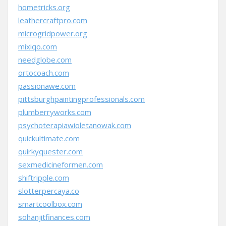
hometricks.org
leathercraftpro.com
microgridpower.org
mixiqo.com
needglobe.com
ortocoach.com
passionawe.com
pittsburghpaintingprofessionals.com
plumberryworks.com
psychoterapiawioletanowak.com
quickultimate.com
quirkyquester.com
sexmedicineformen.com
shiftripple.com
slotterpercaya.co
smartcoolbox.com
sohanjitfinances.com