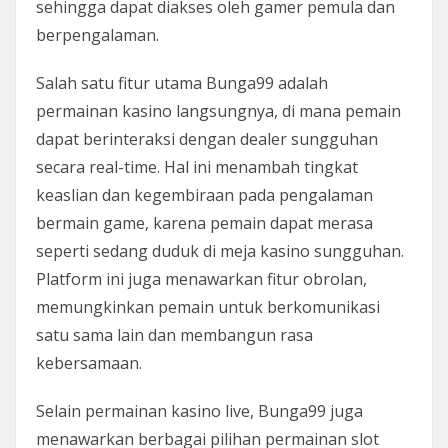
sehingga dapat diakses oleh gamer pemula dan
berpengalaman.
Salah satu fitur utama Bunga99 adalah
permainan kasino langsungnya, di mana pemain
dapat berinteraksi dengan dealer sungguhan
secara real-time. Hal ini menambah tingkat
keaslian dan kegembiraan pada pengalaman
bermain game, karena pemain dapat merasa
seperti sedang duduk di meja kasino sungguhan.
Platform ini juga menawarkan fitur obrolan,
memungkinkan pemain untuk berkomunikasi
satu sama lain dan membangun rasa
kebersamaan.
Selain permainan kasino live, Bunga99 juga
menawarkan berbagai pilihan permainan slot