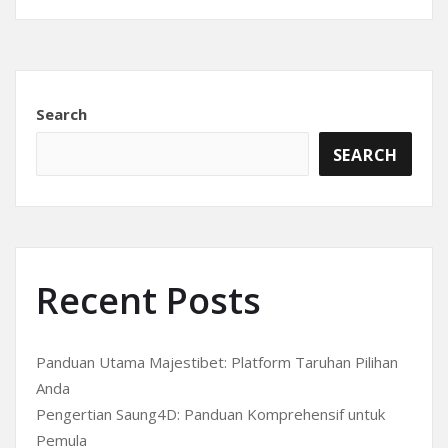
Search
SEARCH
Recent Posts
Panduan Utama Majestibet: Platform Taruhan Pilihan
Anda
Pengertian Saung4D: Panduan Komprehensif untuk
Pemula