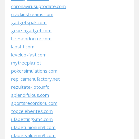
coronavirusuptodate.com
crackinstreams.com
gadgetspak.com
gearsngadget.com
hireseodoctor.com
lapsfit.com
levelup-fast.com
mytreepla.net
pokersimulations.com
replicamanufactory.net
rezultate-loto.info
splendifulous.com
sportsrecords4u.com
topceleberites.com
ufabetting8m4.com
ufabetunionum3.com
ufabetvalueum3.com