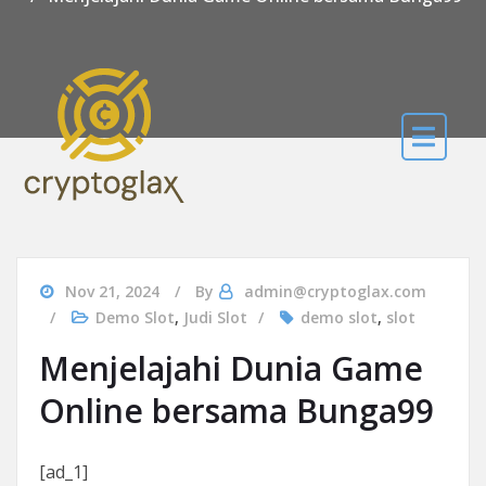
Nov 21, 2024
By
admin@cryptoglax.com
Demo Slot
,
Judi Slot
demo slot
,
slot
Menjelajahi Dunia Game
Online bersama Bunga99
[ad_1]