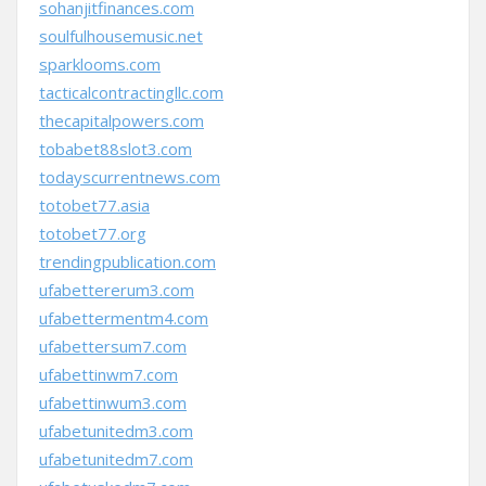
sohanjitfinances.com
soulfulhousemusic.net
sparklooms.com
tacticalcontractingllc.com
thecapitalpowers.com
tobabet88slot3.com
todayscurrentnews.com
totobet77.asia
totobet77.org
trendingpublication.com
ufabettererum3.com
ufabettermentm4.com
ufabettersum7.com
ufabettinwm7.com
ufabettinwum3.com
ufabetunitedm3.com
ufabetunitedm7.com