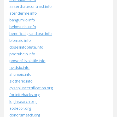
asserthatecontrast.info
atenderme.info
bangumiio.info
bekosunhu.info
beneficialgrandiose.info
blomaio.info
dosellinfoplete.info
podtubeio.info
powerfulvolatile.info
qvidsio.info
shumaio.info
slotherio.info
cysapluscertification.org
fortnitehacks.org
loginsearch.org
aodecor.org
donorsmatch.org