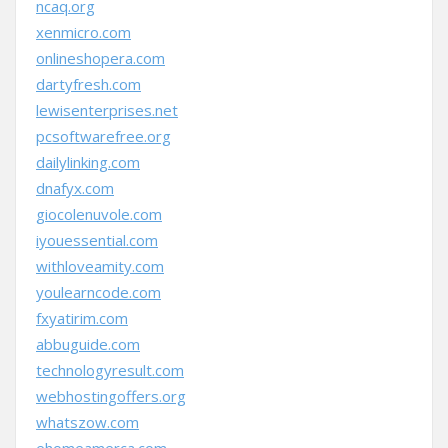
ncaq.org
xenmicro.com
onlineshopera.com
dartyfresh.com
lewisenterprises.net
pcsoftwarefree.org
dailylinking.com
dnafyx.com
giocolenuvole.com
iyouessential.com
withloveamity.com
youlearncode.com
fxyatirim.com
abbuguide.com
technologyresult.com
webhostingoffers.org
whatszow.com