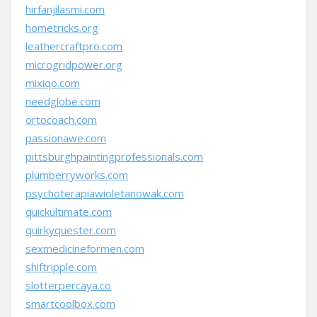
hirfanjilasmi.com
hometricks.org
leathercraftpro.com
microgridpower.org
mixiqo.com
needglobe.com
ortocoach.com
passionawe.com
pittsburghpaintingprofessionals.com
plumberryworks.com
psychoterapiawioletanowak.com
quickultimate.com
quirkyquester.com
sexmedicineformen.com
shiftripple.com
slotterpercaya.co
smartcoolbox.com