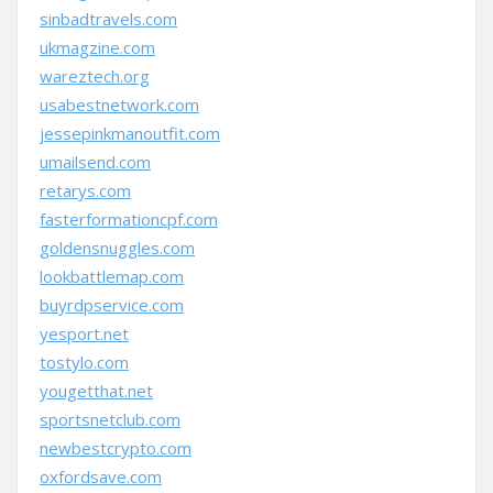
sinbadtravels.com
ukmagzine.com
wareztech.org
usabestnetwork.com
jessepinkmanoutfit.com
umailsend.com
retarys.com
fasterformationcpf.com
goldensnuggles.com
lookbattlemap.com
buyrdpservice.com
yesport.net
tostylo.com
yougetthat.net
sportsnetclub.com
newbestcrypto.com
oxfordsave.com