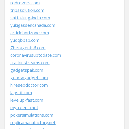
rodrovers.com
tripssolution.com
satta-king-india.com
yukigassencanada.com
articlehorizone.com
yuqqbbzp.com
7betagents6.com
coronavirusuptodate.com
crackinstreams.com
gadgetspak.com
gearsngadget.com
hireseodoctor.com
lapsfit.com
levelup-fast.com
mytreepla.net
pokersimulations.com
replicamanufactory.net