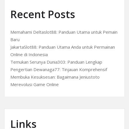
Recent Posts
Memahami Deltaslot88: Panduan Utama untuk Pemain
Baru
JakartaSlot88: Panduan Utama Anda untuk Permainan
Online di Indonesia
Temukan Serunya Dunia303: Panduan Lengkap
Pengertian Dewanaga77: Tinjauan Komprehensif
Membuka Kesuksesan: Bagaimana Jeniustoto
Merevolusi Game Online
Links