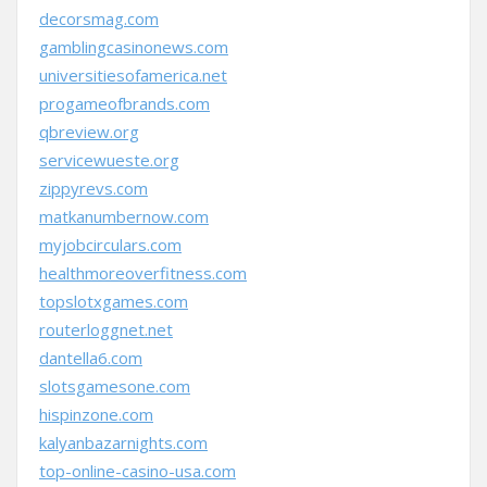
decorsmag.com
gamblingcasinonews.com
universitiesofamerica.net
progameofbrands.com
qbreview.org
servicewueste.org
zippyrevs.com
matkanumbernow.com
myjobcirculars.com
healthmoreoverfitness.com
topslotxgames.com
routerloggnet.net
dantella6.com
slotsgamesone.com
hispinzone.com
kalyanbazarnights.com
top-online-casino-usa.com