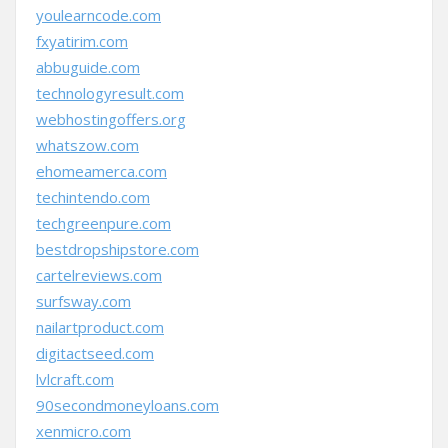
youlearncode.com
fxyatirim.com
abbuguide.com
technologyresult.com
webhostingoffers.org
whatszow.com
ehomeamerca.com
techintendo.com
techgreenpure.com
bestdropshipstore.com
cartelreviews.com
surfsway.com
nailartproduct.com
digitactseed.com
lvlcraft.com
90secondmoneyloans.com
xenmicro.com