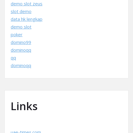
demo slot zeus
slot demo
data hk lengkap
demo slot
poker
domino99
dominoqq
qq
dominoqq
Links
uae-times.com