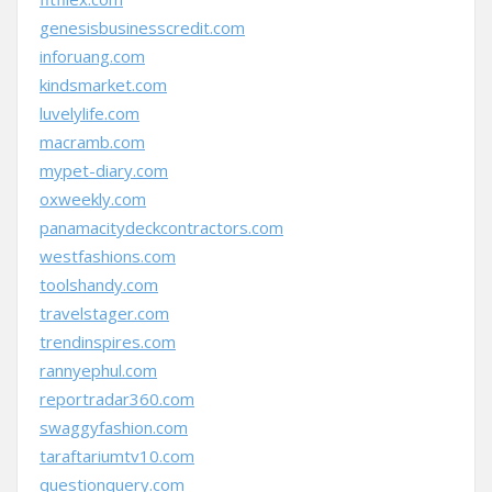
genesisbusinesscredit.com
inforuang.com
kindsmarket.com
luvelylife.com
macramb.com
mypet-diary.com
oxweekly.com
panamacitydeckcontractors.com
westfashions.com
toolshandy.com
travelstager.com
trendinspires.com
rannyephul.com
reportradar360.com
swaggyfashion.com
taraftariumtv10.com
questionquery.com