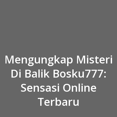
Skip to the content
Mengungkap Misteri
Di Balik Bosku777:
Sensasi Online
Terbaru