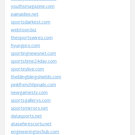
youthsmagazine.com
painaidee.net
sportsdarkest.com
webtoon.biz
thesportswires.com
hyungpro.com
sportingnewsnet.com
sportstime24day.com
sporteslive.com
theblingblingshields.com
pinkfrenchtipnails.com
newgamestv.com
sportsgallerys.com
sportsmirrors.net
datasports.net
atasehirescortu.net
engineeringtechub.com