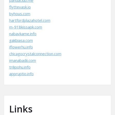
pandaclub.me
flyttevask.io
byhous.com
hartfordplazahotel.com
m-918kissapk.com
nabavkame.info
gakbiasa.com
iflowerhu.info
chicagocrystalconnection.com
imanabadii.com
trilipohu.info
appruptio.info
Links