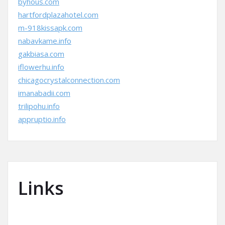
byhous.com
hartfordplazahotel.com
m-918kissapk.com
nabavkame.info
gakbiasa.com
iflowerhu.info
chicagocrystalconnection.com
imanabadii.com
trilipohu.info
appruptio.info
Links