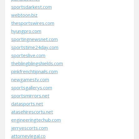
sportsdarkest.com
webtoon.biz
thesportswires.com
hyungpro.com
sportingnewsnet.com
sportstime24day.com
sporteslive.com
theblingblingshields.com
pinkfrenchtipnails.com
newgamestv.com
sportsgallerys.com
sportsmirrors.net
datasports.net
atasehirescortu.net
engineeringtechub.com
jerryescorts.com
attorneylegal.co