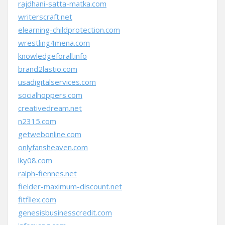
rajdhani-satta-matka.com
writerscraft.net
elearning-childprotection.com
wrestling4mena.com
knowledgeforall.info
brand2lastio.com
usadigitalservices.com
socialhoppers.com
creativedream.net
n2315.com
getwebonline.com
onlyfansheaven.com
lky08.com
ralph-fiennes.net
fielder-maximum-discount.net
fitfllex.com
genesisbusinesscredit.com