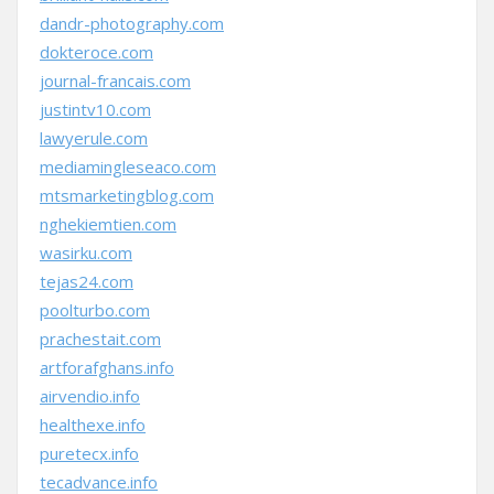
dandr-photography.com
dokteroce.com
journal-francais.com
justintv10.com
lawyerule.com
mediamingleseaco.com
mtsmarketingblog.com
nghekiemtien.com
wasirku.com
tejas24.com
poolturbo.com
prachestait.com
artforafghans.info
airvendio.info
healthexe.info
puretecx.info
tecadvance.info