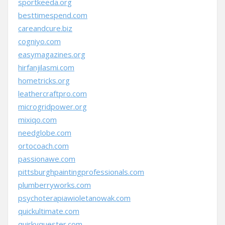
sportkeeda.org
besttimespend.com
careandcure.biz
cogniyo.com
easymagazines.org
hirfanjilasmi.com
hometricks.org
leathercraftpro.com
microgridpower.org
mixiqo.com
needglobe.com
ortocoach.com
passionawe.com
pittsburghpaintingprofessionals.com
plumberryworks.com
psychoterapiawioletanowak.com
quickultimate.com
quirkyquester.com