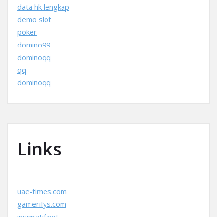
data hk lengkap
demo slot
poker
domino99
dominoqq
qq
dominoqq
Links
uae-times.com
gamerifys.com
inspiratif.net