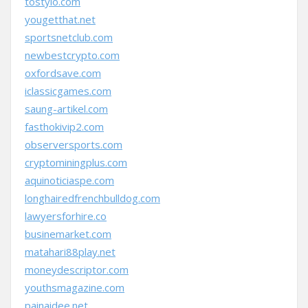
tostylo.com
yougetthat.net
sportsnetclub.com
newbestcrypto.com
oxfordsave.com
iclassicgames.com
saung-artikel.com
fasthokivip2.com
observersports.com
cryptominingplus.com
aquinoticiaspe.com
longhairedfrenchbulldog.com
lawyersforhire.co
businemarket.com
matahari88play.net
moneydescriptor.com
youthsmagazine.com
painaidee.net