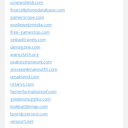
ucnewshindi.com
freecellphonedatabase.com
gamersrope.com
exellewebmedia.com
free-gamestop.com
sinbadtravels.com
ukmagzine.com
wareztech.org
usabestnetwork.com
jessepinkmanoutfit.com
umailsend.com
retarys.com
fasterformationcpf.com
goldensnuggles.com
lookbattlemap.com
buyrdpservice.com
yesport.net