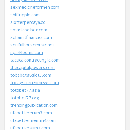
sexmedicineformen.com
shiftripple.com
slotterpercaya.co
smartcoolbox.com
sohanjitfinances.com
soulfulhousemusic.net
sparklooms.com
tacticalcontractingllc.com
thecapitalpowers.com
tobabet88slot3.com
todayscurrentnews.com
totobet77.asia
totobet77.org
trendingpublication.com
ufabettererum3.com
ufabettermentm4.com
ufabettersum7.com