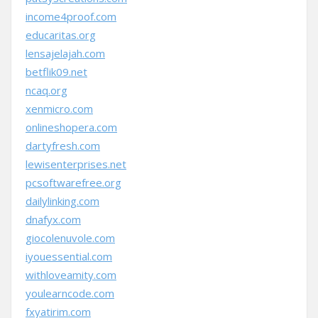
income4proof.com
educaritas.org
lensajelajah.com
betflik09.net
ncaq.org
xenmicro.com
onlineshopera.com
dartyfresh.com
lewisenterprises.net
pcsoftwarefree.org
dailylinking.com
dnafyx.com
giocolenuvole.com
iyouessential.com
withloveamity.com
youlearncode.com
fxyatirim.com