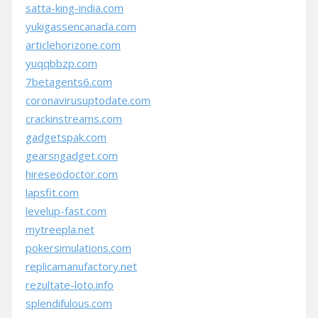
satta-king-india.com
yukigassencanada.com
articlehorizone.com
yuqqbbzp.com
7betagents6.com
coronavirusuptodate.com
crackinstreams.com
gadgetspak.com
gearsngadget.com
hireseodoctor.com
lapsfit.com
levelup-fast.com
mytreepla.net
pokersimulations.com
replicamanufactory.net
rezultate-loto.info
splendifulous.com