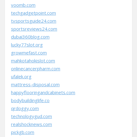
voomb.com
techgadgetpoint.com
tvsportsguide24.com
sportsreviews24.com
dubai360blog.com
lucky77slot.org
growmefast.com
mahkotahokislot.com
onlinecancerpharm.com
ufalek.org
mattress-disposal.com
happyflooringandcabinets.com
bodybuildinglife.co
qrdoggy.com
technologygud.com
realshocknews.com
pickgb.com