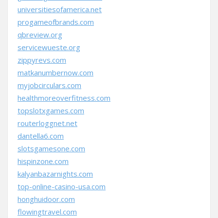
universitiesofamerica.net
progameofbrands.com
qbreview.org
servicewueste.org
zippyrevs.com
matkanumbernow.com
myjobcirculars.com
healthmoreoverfitness.com
topslotxgames.com
routerloggnet.net
dantella6.com
slotsgamesone.com
hispinzone.com
kalyanbazarnights.com
top-online-casino-usa.com
honghuidoor.com
flowingtravel.com