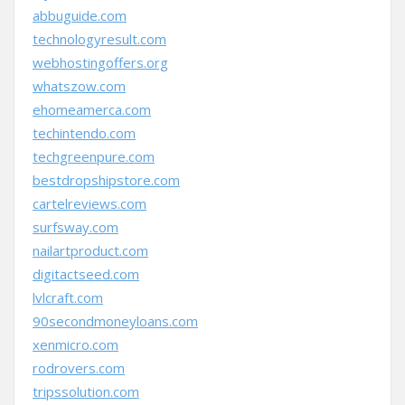
abbuguide.com
technologyresult.com
webhostingoffers.org
whatszow.com
ehomeamerca.com
techintendo.com
techgreenpure.com
bestdropshipstore.com
cartelreviews.com
surfsway.com
nailartproduct.com
digitactseed.com
lvlcraft.com
90secondmoneyloans.com
xenmicro.com
rodrovers.com
tripssolution.com