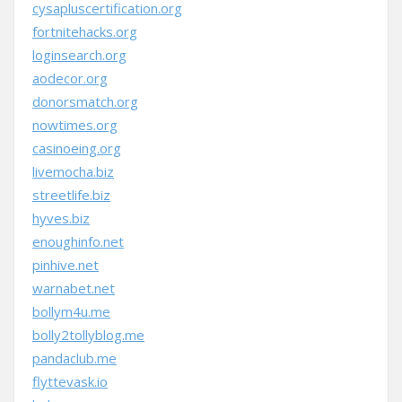
cysapluscertification.org
fortnitehacks.org
loginsearch.org
aodecor.org
donorsmatch.org
nowtimes.org
casinoeing.org
livemocha.biz
streetlife.biz
hyves.biz
enoughinfo.net
pinhive.net
warnabet.net
bollym4u.me
bolly2tollyblog.me
pandaclub.me
flyttevask.io