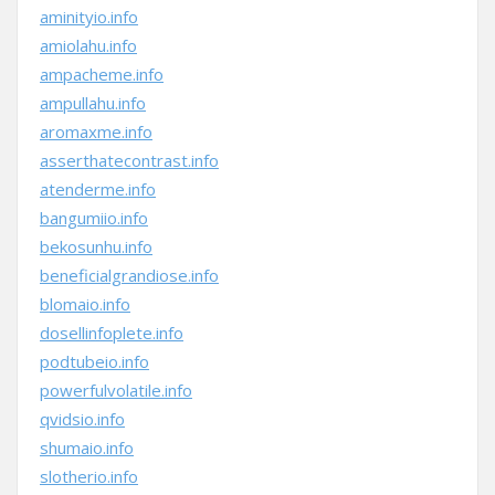
aminityio.info
amiolahu.info
ampacheme.info
ampullahu.info
aromaxme.info
asserthatecontrast.info
atenderme.info
bangumiio.info
bekosunhu.info
beneficialgrandiose.info
blomaio.info
dosellinfoplete.info
podtubeio.info
powerfulvolatile.info
qvidsio.info
shumaio.info
slotherio.info