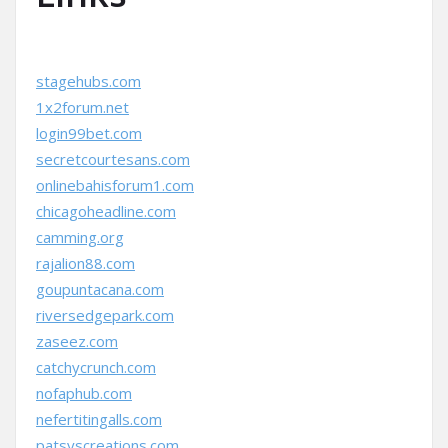
stagehubs.com
1x2forum.net
login99bet.com
secretcourtesans.com
onlinebahisforum1.com
chicagoheadline.com
camming.org
rajalion88.com
goupuntacana.com
riversedgepark.com
zaseez.com
catchycrunch.com
nofaphub.com
nefertitingalls.com
patsyscreations.com