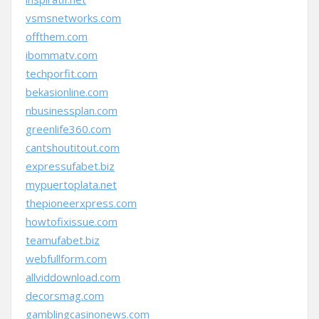
vsmsnetworks.com
offthem.com
ibommatv.com
techporfit.com
bekasionline.com
nbusinessplan.com
greenlife360.com
cantshoutitout.com
expressufabet.biz
mypuertoplata.net
thepioneerxpress.com
howtofixissue.com
teamufabet.biz
webfullform.com
allviddownload.com
decorsmag.com
gamblingcasinonews.com