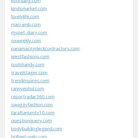
inforuang.com
kindsmarket.com
luvelylife.com
macramb.com
mypet-diary.com
oxweekly.com
panamacitydeckcontractors.com
westfashions.com
toolshandy.com
travelstager.com
trendinspires.com
rannyephul.com
reportradar360.com
swaggyfashion.com
taraftariumtv10.com
questionquery.com
bodybuildinglegend.com
brilliant-nails.com