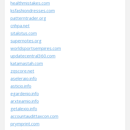
healthmistakes.com
ksfashiondresses.com
patterntrader.org
cnhpa.net
sitalotus.com
supernotes.org
worldsportsempires.com
updatecentral360.com
katamastah.com
zqscore.net
aseleraio.info
asticio.info
egardenio.info
arxteamio.info
getalexio.info
accountaudittaxcon.com
prymprint.com