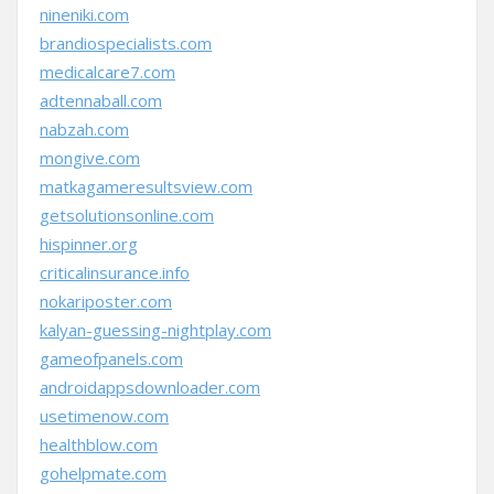
nineniki.com
brandiospecialists.com
medicalcare7.com
adtennaball.com
nabzah.com
mongive.com
matkagameresultsview.com
getsolutionsonline.com
hispinner.org
criticalinsurance.info
nokariposter.com
kalyan-guessing-nightplay.com
gameofpanels.com
androidappsdownloader.com
usetimenow.com
healthblow.com
gohelpmate.com