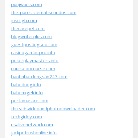
punjwanis.com
the-parcs-clematiscondos.com
jusu-gb.com
thecarepet.com
blogwriterplus.com
guestpostingseo.com
casinogambitpro.info
pokerplaymasters.info
courseoncourse.com
bantinbatdongsan247.com
bahednog.info
bahenxgek.info
pertamaskre.com
threadsvideoandphotodownloader.com
techgiddy.com
usalivenetwork.com
jackpotrushonline.info