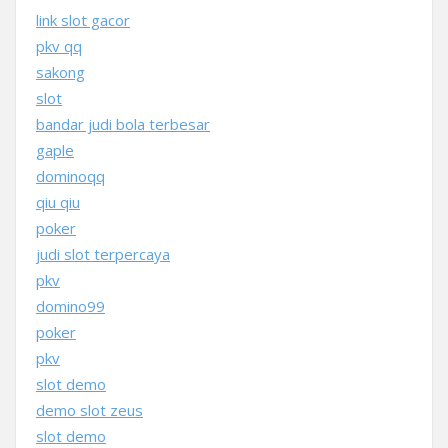
link slot gacor
pkv qq
sakong
slot
bandar judi bola terbesar
gaple
dominoqq
qiu qiu
poker
judi slot terpercaya
pkv
domino99
poker
pkv
slot demo
demo slot zeus
slot demo