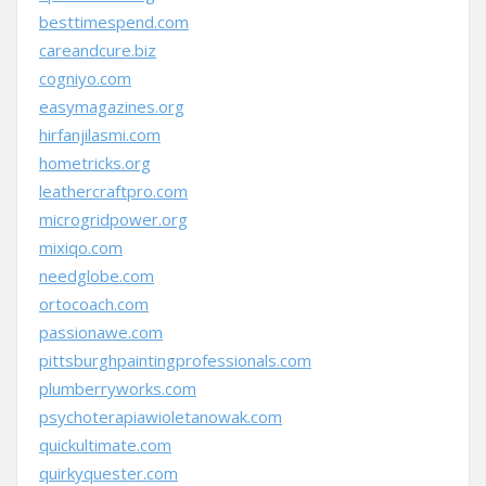
besttimespend.com
careandcure.biz
cogniyo.com
easymagazines.org
hirfanjilasmi.com
hometricks.org
leathercraftpro.com
microgridpower.org
mixiqo.com
needglobe.com
ortocoach.com
passionawe.com
pittsburghpaintingprofessionals.com
plumberryworks.com
psychoterapiawioletanowak.com
quickultimate.com
quirkyquester.com