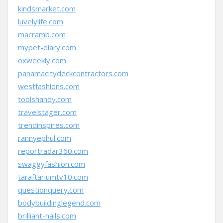
kindsmarket.com
luvelylife.com
macramb.com
mypet-diary.com
oxweekly.com
panamacitydeckcontractors.com
westfashions.com
toolshandy.com
travelstager.com
trendinspires.com
rannyephul.com
reportradar360.com
swaggyfashion.com
taraftariumtv10.com
questionquery.com
bodybuildinglegend.com
brilliant-nails.com