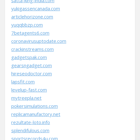
satta-king-india.com
yukigassencanada.com
articlehorizone.com
yuqqbbzp.com
7betagents6.com
coronavirusuptodate.com
crackinstreams.com
gadgetspak.com
gearsngadget.com
hireseodoctor.com
lapsfit.com
levelup-fast.com
mytreepla.net
pokersimulations.com
replicamanufactory.net
rezultate-loto.info
splendifulous.com
sportsrecords4u.com