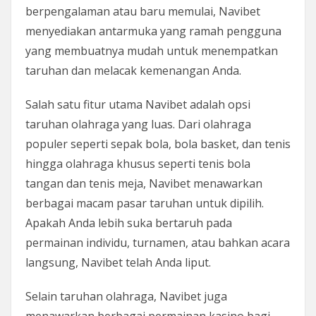
berpengalaman atau baru memulai, Navibet
menyediakan antarmuka yang ramah pengguna
yang membuatnya mudah untuk menempatkan
taruhan dan melacak kemenangan Anda.
Salah satu fitur utama Navibet adalah opsi
taruhan olahraga yang luas. Dari olahraga
populer seperti sepak bola, bola basket, dan tenis
hingga olahraga khusus seperti tenis bola
tangan dan tenis meja, Navibet menawarkan
berbagai macam pasar taruhan untuk dipilih.
Apakah Anda lebih suka bertaruh pada
permainan individu, turnamen, atau bahkan acara
langsung, Navibet telah Anda liput.
Selain taruhan olahraga, Navibet juga