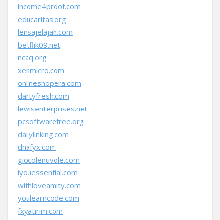
income4proof.com
educaritas.org
lensajelajah.com
betflik09.net
ncaq.org
xenmicro.com
onlineshopera.com
dartyfresh.com
lewisenterprises.net
pcsoftwarefree.org
dailylinking.com
dnafyx.com
giocolenuvole.com
iyouessential.com
withloveamity.com
youlearncode.com
fxyatirim.com