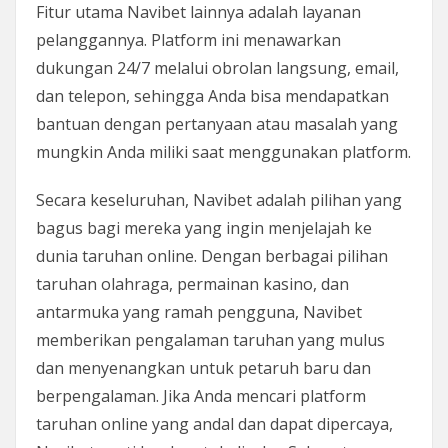
Fitur utama Navibet lainnya adalah layanan
pelanggannya. Platform ini menawarkan
dukungan 24/7 melalui obrolan langsung, email,
dan telepon, sehingga Anda bisa mendapatkan
bantuan dengan pertanyaan atau masalah yang
mungkin Anda miliki saat menggunakan platform.
Secara keseluruhan, Navibet adalah pilihan yang
bagus bagi mereka yang ingin menjelajah ke
dunia taruhan online. Dengan berbagai pilihan
taruhan olahraga, permainan kasino, dan
antarmuka yang ramah pengguna, Navibet
memberikan pengalaman taruhan yang mulus
dan menyenangkan untuk petaruh baru dan
berpengalaman. Jika Anda mencari platform
taruhan online yang andal dan dapat dipercaya,