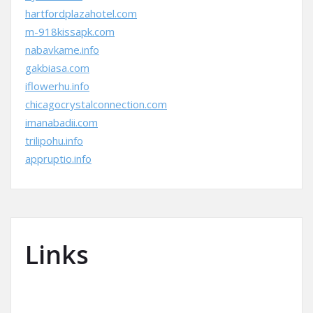
hartfordplazahotel.com
m-918kissapk.com
nabavkame.info
gakbiasa.com
iflowerhu.info
chicagocrystalconnection.com
imanabadii.com
trilipohu.info
appruptio.info
Links