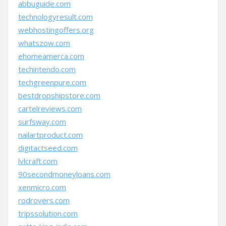
abbuguide.com
technologyresult.com
webhostingoffers.org
whatszow.com
ehomeamerca.com
techintendo.com
techgreenpure.com
bestdropshipstore.com
cartelreviews.com
surfsway.com
nailartproduct.com
digitactseed.com
lvlcraft.com
90secondmoneyloans.com
xenmicro.com
rodrovers.com
tripssolution.com