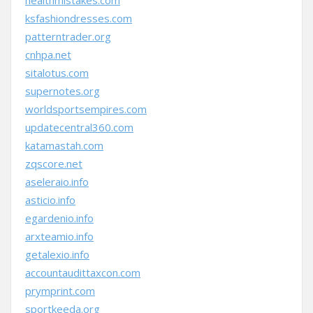
healthmistakes.com
ksfashiondresses.com
patterntrader.org
cnhpa.net
sitalotus.com
supernotes.org
worldsportsempires.com
updatecentral360.com
katamastah.com
zqscore.net
aseleraio.info
asticio.info
egardenio.info
arxteamio.info
getalexio.info
accountaudittaxcon.com
prymprint.com
sportkeeda.org