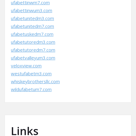
ufabettinwm7.com
ufabettinwum3.com
ufabetunitedm3.com
ufabetunitedm7.com
ufabetuskedm7.com
ufabetutoredm3.com
ufabetutoredm7.com
ufabetvalleyum3.com
veloxview.com
westufabetm3.com
whiskeybrothersllc.com
wildufabetum7.com
Links