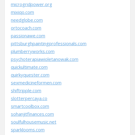
microgridpower.org
mixiqo.com
needglobe.com
ortocoach.com
passionawe.com
pittsburghpaintingprofessionals.com
plumberryworks.com
psychoterapiawioletanowak.com
quickultimate.com
quirkyquester.com
sexmedicineformen.com
shiftripple.com
slotterpercaya.co
smartcoolbox.com
sohanjitfinances.com
soulfulhousemusic.net
sparklooms.com