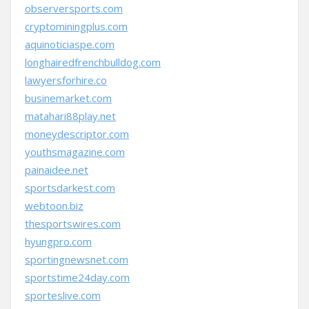
observersports.com
cryptominingplus.com
aquinoticiaspe.com
longhairedfrenchbulldog.com
lawyersforhire.co
businemarket.com
matahari88play.net
moneydescriptor.com
youthsmagazine.com
painaidee.net
sportsdarkest.com
webtoon.biz
thesportswires.com
hyungpro.com
sportingnewsnet.com
sportstime24day.com
sporteslive.com