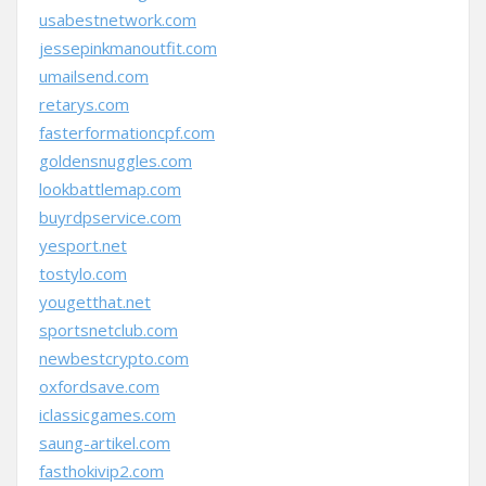
usabestnetwork.com
jessepinkmanoutfit.com
umailsend.com
retarys.com
fasterformationcpf.com
goldensnuggles.com
lookbattlemap.com
buyrdpservice.com
yesport.net
tostylo.com
yougetthat.net
sportsnetclub.com
newbestcrypto.com
oxfordsave.com
iclassicgames.com
saung-artikel.com
fasthokivip2.com