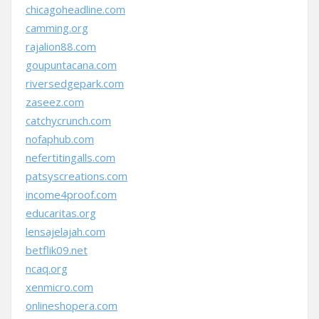
chicagoheadline.com
camming.org
rajalion88.com
goupuntacana.com
riversedgepark.com
zaseez.com
catchycrunch.com
nofaphub.com
nefertitingalls.com
patsyscreations.com
income4proof.com
educaritas.org
lensajelajah.com
betflik09.net
ncaq.org
xenmicro.com
onlineshopera.com