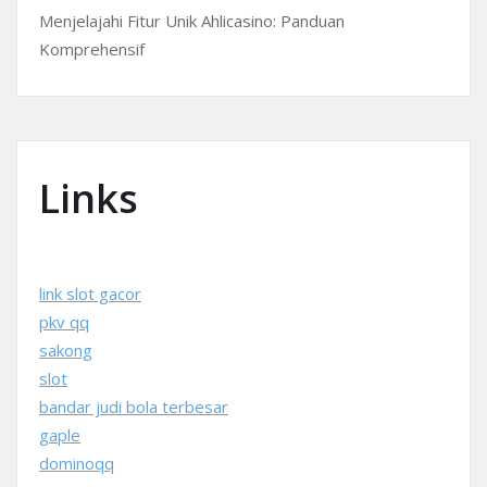
Menjelajahi Fitur Unik Ahlicasino: Panduan
Komprehensif
Links
link slot gacor
pkv qq
sakong
slot
bandar judi bola terbesar
gaple
dominoqq