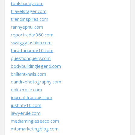
toolshandy.com
travelstager.com
trendinspires.com
rannyephul.com
reportradar360.com
swaggyfashion.com
taraftariumtv10.com
questionquery.com
bodybuildinglegend.com
brilliant-nails.com
dandr-photography.com
dokteroce.com
journal-francais.com
justintv10.com
lawyerule.com
mediamingleseaco.com
mtsmarketingblog.com