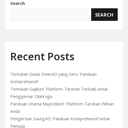
Search
SEARCH
Recent Posts
Temukan Dunia Dewi4D yang Seru: Panduan
Komprehensif
Temukan Gajibet: Platform Taruhan Terbaik untuk
Penggemar Olahraga
Panduan Utama Majestibet: Platform Taruhan Pilihan
Anda
Pengertian Saung4D: Panduan Komprehensif untuk
Pemula