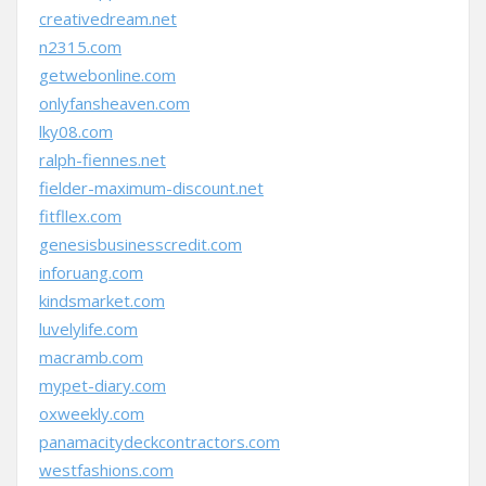
creativedream.net
n2315.com
getwebonline.com
onlyfansheaven.com
lky08.com
ralph-fiennes.net
fielder-maximum-discount.net
fitfllex.com
genesisbusinesscredit.com
inforuang.com
kindsmarket.com
luvelylife.com
macramb.com
mypet-diary.com
oxweekly.com
panamacitydeckcontractors.com
westfashions.com