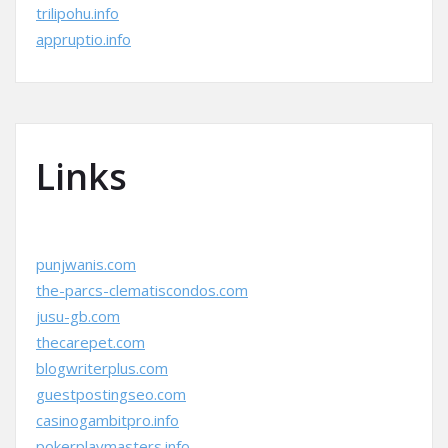
trilipohu.info
appruptio.info
Links
punjwanis.com
the-parcs-clematiscondos.com
jusu-gb.com
thecarepet.com
blogwriterplus.com
guestpostingseo.com
casinogambitpro.info
pokerplaymasters.info