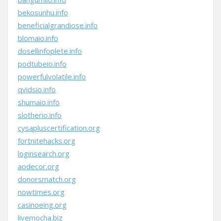
bekosunhu.info
beneficialgrandiose.info
blomaio.info
dosellinfoplete.info
podtubeio.info
powerfulvolatile.info
qvidsio.info
shumaio.info
slotherio.info
cysapluscertification.org
fortnitehacks.org
loginsearch.org
aodecor.org
donorsmatch.org
nowtimes.org
casinoeing.org
livemocha.biz