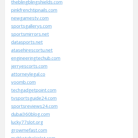
theblingblingshields.com
pinkfrenchtipnails.com
newgamestv.com
sportsgallerys.com
sportsmirrors.net
datasports.net
atasehirescortu.net
engineeringtechub.com
jerryescorts.com
attorneylegal.co
voomb.com
techgadgetpoint.com
tvsportsguide24.com
sportsreviews24.com
dubai360blog.com
lucky77slot.org
growmefast.com