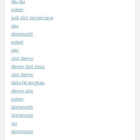
qiu qiu
poker
judi slot terpercaya
pkv
domino99
poker
pkv
slot demo
demo slot zeus
slot demo
data hk lengkap
demo slot
poker
domino99
dominoqq
qq
dominoqq