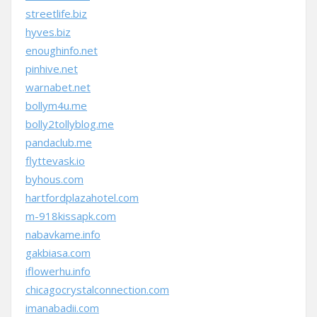
streetlife.biz
hyves.biz
enoughinfo.net
pinhive.net
warnabet.net
bollym4u.me
bolly2tollyblog.me
pandaclub.me
flyttevask.io
byhous.com
hartfordplazahotel.com
m-918kissapk.com
nabavkame.info
gakbiasa.com
iflowerhu.info
chicagocrystalconnection.com
imanabadii.com