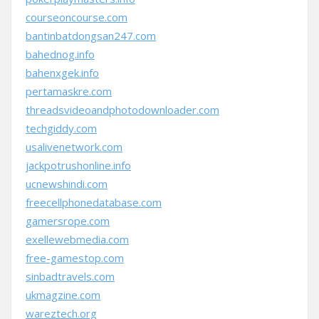
courseoncourse.com
bantinbatdongsan247.com
bahednog.info
bahenxgek.info
pertamaskre.com
threadsvideoandphotodownloader.com
techgiddy.com
usalivenetwork.com
jackpotrushonline.info
ucnewshindi.com
freecellphonedatabase.com
gamersrope.com
exellewebmedia.com
free-gamestop.com
sinbadtravels.com
ukmagzine.com
wareztech.org