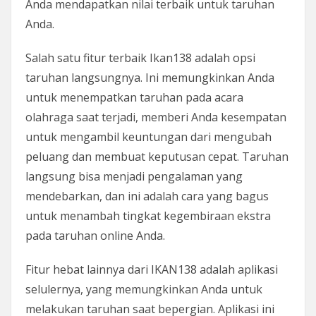
Anda mendapatkan nilai terbaik untuk taruhan
Anda.
Salah satu fitur terbaik Ikan138 adalah opsi
taruhan langsungnya. Ini memungkinkan Anda
untuk menempatkan taruhan pada acara
olahraga saat terjadi, memberi Anda kesempatan
untuk mengambil keuntungan dari mengubah
peluang dan membuat keputusan cepat. Taruhan
langsung bisa menjadi pengalaman yang
mendebarkan, dan ini adalah cara yang bagus
untuk menambah tingkat kegembiraan ekstra
pada taruhan online Anda.
Fitur hebat lainnya dari IKAN138 adalah aplikasi
selulernya, yang memungkinkan Anda untuk
melakukan taruhan saat bepergian. Aplikasi ini