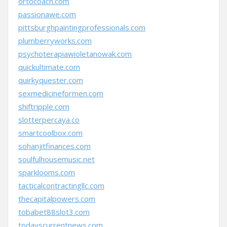
ortocoach.com
passionawe.com
pittsburghpaintingprofessionals.com
plumberryworks.com
psychoterapiawioletanowak.com
quickultimate.com
quirkyquester.com
sexmedicineformen.com
shiftripple.com
slotterpercaya.co
smartcoolbox.com
sohanjitfinances.com
soulfulhousemusic.net
sparklooms.com
tacticalcontractingllc.com
thecapitalpowers.com
tobabet88slot3.com
todayscurrentnews.com