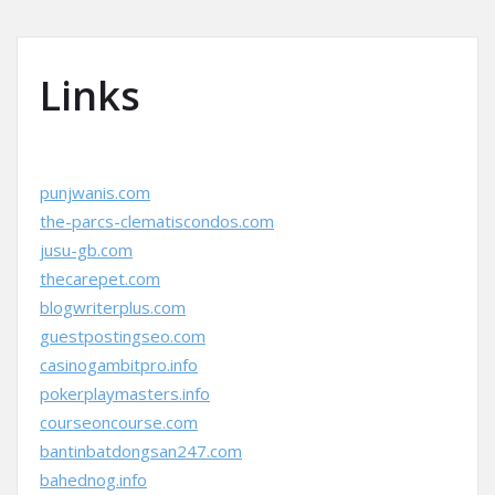
Links
punjwanis.com
the-parcs-clematiscondos.com
jusu-gb.com
thecarepet.com
blogwriterplus.com
guestpostingseo.com
casinogambitpro.info
pokerplaymasters.info
courseoncourse.com
bantinbatdongsan247.com
bahednog.info