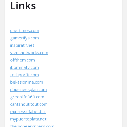
Links
uae-times.com
gamerifys.com
inspiratif.net
vsmsnetworks.com
offthem.com
ibommatv.com
techporfit.com
bekasionline.com
nbusinessplan.com
greenlife360.com
cantshoutitout.com
expressufabet.biz
mypuertoplata.net
thepioneerxpress.com