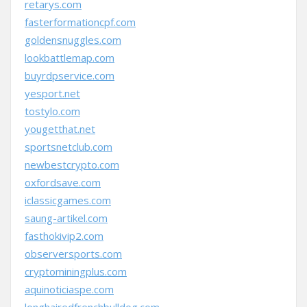
retarys.com
fasterformationcpf.com
goldensnuggles.com
lookbattlemap.com
buyrdpservice.com
yesport.net
tostylo.com
yougetthat.net
sportsnetclub.com
newbestcrypto.com
oxfordsave.com
iclassicgames.com
saung-artikel.com
fasthokivip2.com
observersports.com
cryptominingplus.com
aquinoticiaspe.com