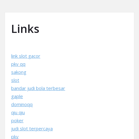
Links
link slot gacor
pkv qq
sakong
slot
bandar judi bola terbesar
gaple
dominoqq
qiu qiu
poker
judi slot terpercaya
pkv