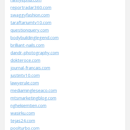
reportradar360.com
swaggyfashion.com
taraftariumtv10.com
questionquery.com
bodybuildinglegend.com
brilliant-nails.com
dandr-photography.com
dokteroce.com
journal-francais.com
justintv10.com
lawyerule.com
mediamingleseaco.com
mtsmarketingblog.com
nghekiemtien.com
wasirku.com
tejas24.com
poolturbo.com