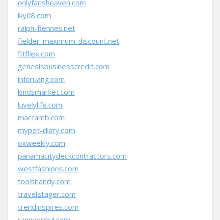
onlyfansheaven.com
lky08.com
ralph-fiennes.net
fielder-maximum-discount.net
fitfllex.com
genesisbusinesscredit.com
inforuang.com
kindsmarket.com
luvelylife.com
macramb.com
mypet-diary.com
oxweekly.com
panamacitydeckcontractors.com
westfashions.com
toolshandy.com
travelstager.com
trendinspires.com
rannyephul.com