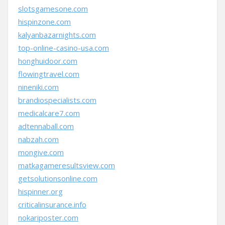
slotsgamesone.com
hispinzone.com
kalyanbazarnights.com
top-online-casino-usa.com
honghuidoor.com
flowingtravel.com
nineniki.com
brandiospecialists.com
medicalcare7.com
adtennaball.com
nabzah.com
mongive.com
matkagameresultsview.com
getsolutionsonline.com
hispinner.org
criticalinsurance.info
nokariposter.com