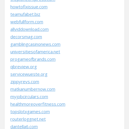
howtofixissue.com
teamufabet.biz
webfullform.com
allviddownload.com
decorsmag.com
gamblingcasinonews.com
universitiesofamerica.net
progameofbrands.com
qbreview.org
servicewueste.org
zippyrevs.com
matkanumbernow.com
myjobcirculars.com
healthmoreoverfitness.com
topslotxgames.com
routerloggnet.net
dantella6.com