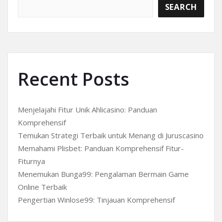
SEARCH
Recent Posts
Menjelajahi Fitur Unik Ahlicasino: Panduan
Komprehensif
Temukan Strategi Terbaik untuk Menang di Juruscasino
Memahami Plisbet: Panduan Komprehensif Fitur-
Fiturnya
Menemukan Bunga99: Pengalaman Bermain Game
Online Terbaik
Pengertian Winlose99: Tinjauan Komprehensif