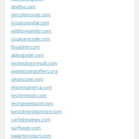
dnafyx.com
giocolenuvole.com
iyouessential.com
withloveamity.com
youlearncode.com
fxyatirim.com
abbuguide.com
technologyresult.com
webhostingoffers.org
whatszow.com
ehomeamerca.com
techintendo.com
techgreenpure.com
bestdropshipstore.com
cartelreviews.com
surfsway.com
nailartproduct.com