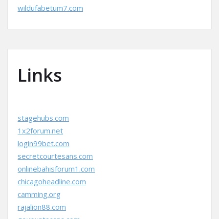
wildufabetum7.com
Links
stagehubs.com
1x2forum.net
login99bet.com
secretcourtesans.com
onlinebahisforum1.com
chicagoheadline.com
camming.org
rajalion88.com