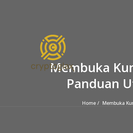
Skip to the content
Membuka Kunc
Panduan U
Home
Membuka Kunc