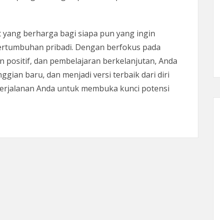
t yang berharga bagi siapa pun yang ingin
rtumbuhan pribadi. Dengan berfokus pada
n positif, dan pembelajaran berkelanjutan, Anda
ian baru, dan menjadi versi terbaik dari diri
erjalanan Anda untuk membuka kunci potensi