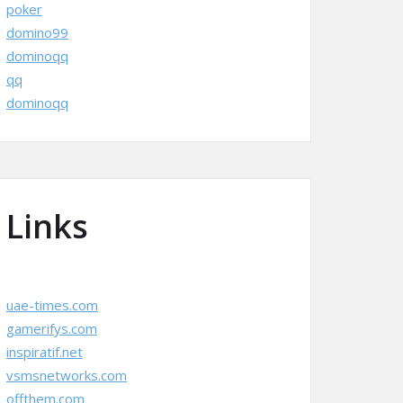
poker
domino99
dominoqq
qq
dominoqq
Links
uae-times.com
gamerifys.com
inspiratif.net
vsmsnetworks.com
offthem.com