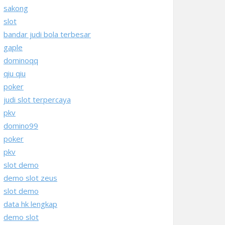
sakong
slot
bandar judi bola terbesar
gaple
dominoqq
qiu qiu
poker
judi slot terpercaya
pkv
domino99
poker
pkv
slot demo
demo slot zeus
slot demo
data hk lengkap
demo slot