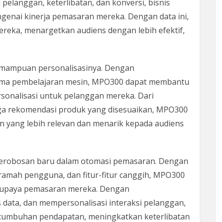
pelanggan, keterlibatan, dan konversi, bisnis
nai kinerja pemasaran mereka. Dengan data ini,
eka, menargetkan audiens dengan lebih efektif,
kemampuan personalisasinya. Dengan
tma pembelajaran mesin, MPO300 dapat membantu
sonalisasi untuk pelanggan mereka. Dari
gga rekomendasi produk yang disesuaikan, MPO300
 yang lebih relevan dan menarik kepada audiens
erobosan baru dalam otomasi pemasaran. Dengan
mah pengguna, dan fitur-fitur canggih, MPO300
 upaya pemasaran mereka. Dengan
data, dan mempersonalisasi interaksi pelanggan,
umbuhan pendapatan, meningkatkan keterlibatan