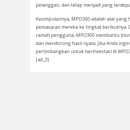
pelanggan, dan tetap menjadi yang terdep
Kesimpulannya, MPO300 adalah alat yang ha
pemasaran mereka ke tingkat berikutnya
ramah pengguna, MPO300 membantu bisni
dan mendorong hasil nyata. Jika Anda ing
pertimbangkan untuk berinvestasi di MPO30
[ad_2]