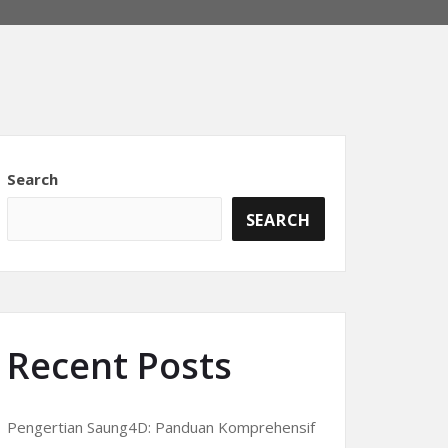
Search
SEARCH
Recent Posts
Pengertian Saung4D: Panduan Komprehensif