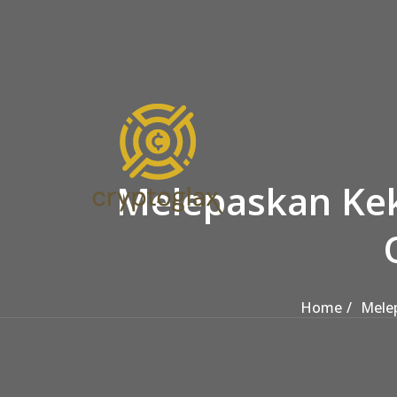
Skip to the content
Melepaskan Ke
Home
Mele