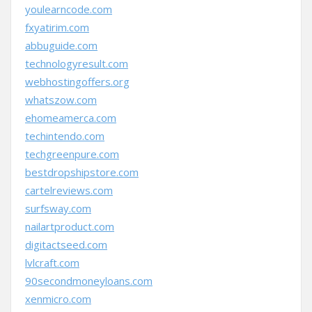
youlearncode.com
fxyatirim.com
abbuguide.com
technologyresult.com
webhostingoffers.org
whatszow.com
ehomeamerca.com
techintendo.com
techgreenpure.com
bestdropshipstore.com
cartelreviews.com
surfsway.com
nailartproduct.com
digitactseed.com
lvlcraft.com
90secondmoneyloans.com
xenmicro.com