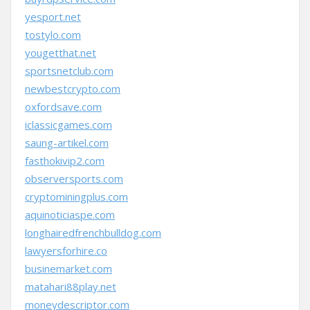
yesport.net
tostylo.com
yougetthat.net
sportsnetclub.com
newbestcrypto.com
oxfordsave.com
iclassicgames.com
saung-artikel.com
fasthokivip2.com
observersports.com
cryptominingplus.com
aquinoticiaspe.com
longhairedfrenchbulldog.com
lawyersforhire.co
businemarket.com
matahari88play.net
moneydescriptor.com