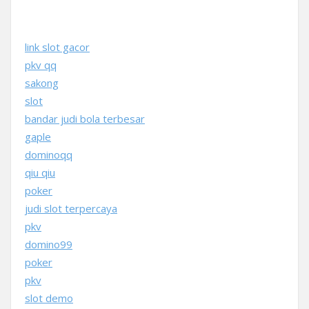
link slot gacor
pkv qq
sakong
slot
bandar judi bola terbesar
gaple
dominoqq
qiu qiu
poker
judi slot terpercaya
pkv
domino99
poker
pkv
slot demo