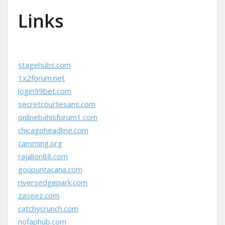
Links
stagehubs.com
1x2forum.net
login99bet.com
secretcourtesans.com
onlinebahisforum1.com
chicagoheadline.com
camming.org
rajalion88.com
goupuntacana.com
riversedgepark.com
zaseez.com
catchycrunch.com
nofaphub.com