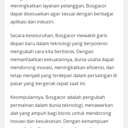
meningkatkan layanan pelanggan, Bosgacor
dapat disesuaikan agar sesuai dengan berbagai
aplikasi dan industri.
Secara keseluruhan, Bosgacor mewakili garis
depan baru dalam teknologi yang berpotensi
mengubah cara kita berbisnis. Dengan
memanfaatkan kekuatannya, dunia usaha dapat
mendorong inovasi, meningkatkan efisiensi, dan
tetap menjadi yang terdepan dalam persaingan di
pasar yang bergerak cepat saat ini.
Kesimpulannya, Bosgacor adalah pengubah
permainan dalam dunia teknologi, menawarkan
alat yang ampuh bagi bisnis untuk mendorong
inovasi dan kesuksesan. Dengan kemampuan