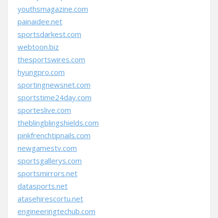
youthsmagazine.com
painaidee.net
sportsdarkest.com
webtoon.biz
thesportswires.com
hyungpro.com
sportingnewsnet.com
sportstime24day.com
sporteslive.com
theblingblingshields.com
pinkfrenchtipnails.com
newgamestv.com
sportsgallerys.com
sportsmirrors.net
datasports.net
atasehirescortu.net
engineeringtechub.com