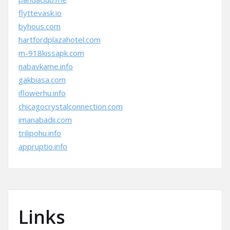
flyttevask.io
byhous.com
hartfordplazahotel.com
m-918kissapk.com
nabavkame.info
gakbiasa.com
iflowerhu.info
chicagocrystalconnection.com
imanabadii.com
trilipohu.info
appruptio.info
Links