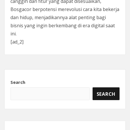
canggih dan fitur yang dapat disesuaikan,
Bosgacor berpotensi merevolusi cara kita bekerja
dan hidup, menjadikannya alat penting bagi
bisnis yang ingin berkembang di era digital saat
ini.
[ad_2]
Search
SEARCH