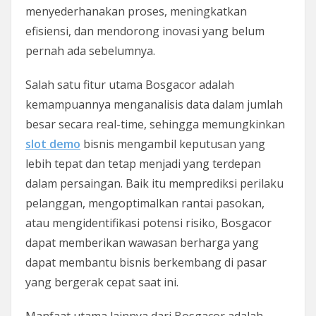
menyederhanakan proses, meningkatkan
efisiensi, dan mendorong inovasi yang belum
pernah ada sebelumnya.
Salah satu fitur utama Bosgacor adalah
kemampuannya menganalisis data dalam jumlah
besar secara real-time, sehingga memungkinkan
slot demo
bisnis mengambil keputusan yang
lebih tepat dan tetap menjadi yang terdepan
dalam persaingan. Baik itu memprediksi perilaku
pelanggan, mengoptimalkan rantai pasokan,
atau mengidentifikasi potensi risiko, Bosgacor
dapat memberikan wawasan berharga yang
dapat membantu bisnis berkembang di pasar
yang bergerak cepat saat ini.