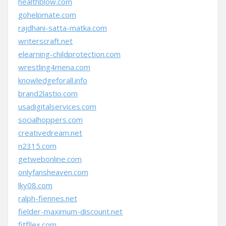
healthblow.com
gohelpmate.com
rajdhani-satta-matka.com
writerscraft.net
elearning-childprotection.com
wrestling4mena.com
knowledgeforall.info
brand2lastio.com
usadigitalservices.com
socialhoppers.com
creativedream.net
n2315.com
getwebonline.com
onlyfansheaven.com
lky08.com
ralph-fiennes.net
fielder-maximum-discount.net
fitfllex.com