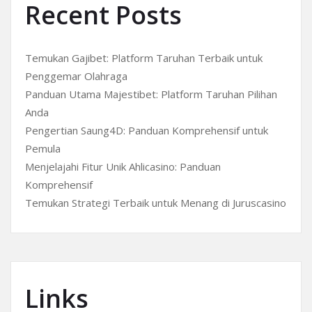
Recent Posts
Temukan Gajibet: Platform Taruhan Terbaik untuk
Penggemar Olahraga
Panduan Utama Majestibet: Platform Taruhan Pilihan
Anda
Pengertian Saung4D: Panduan Komprehensif untuk
Pemula
Menjelajahi Fitur Unik Ahlicasino: Panduan
Komprehensif
Temukan Strategi Terbaik untuk Menang di Juruscasino
Links