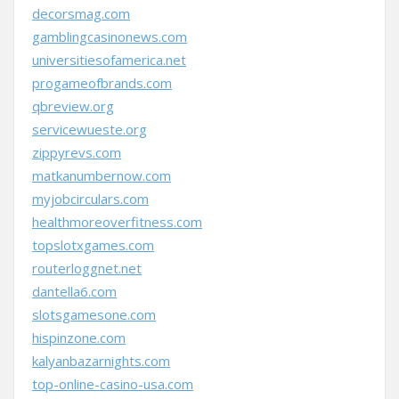
decorsmag.com
gamblingcasinonews.com
universitiesofamerica.net
progameofbrands.com
qbreview.org
servicewueste.org
zippyrevs.com
matkanumbernow.com
myjobcirculars.com
healthmoreoverfitness.com
topslotxgames.com
routerloggnet.net
dantella6.com
slotsgamesone.com
hispinzone.com
kalyanbazarnights.com
top-online-casino-usa.com