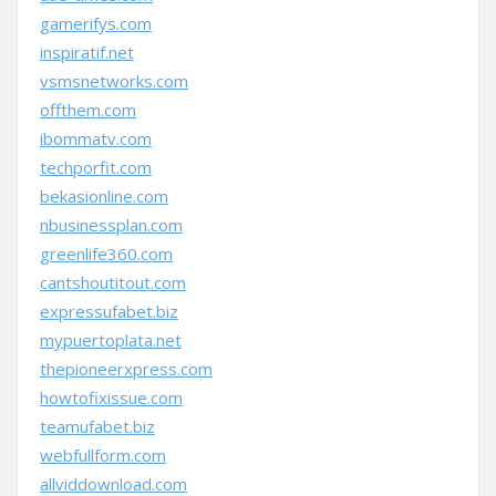
gamerifys.com
inspiratif.net
vsmsnetworks.com
offthem.com
ibommatv.com
techporfit.com
bekasionline.com
nbusinessplan.com
greenlife360.com
cantshoutitout.com
expressufabet.biz
mypuertoplata.net
thepioneerxpress.com
howtofixissue.com
teamufabet.biz
webfullform.com
allviddownload.com