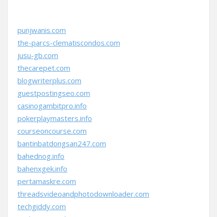
punjwanis.com
the-parcs-clematiscondos.com
jusu-gb.com
thecarepet.com
blogwriterplus.com
guestpostingseo.com
casinogambitpro.info
pokerplaymasters.info
courseoncourse.com
bantinbatdongsan247.com
bahednog.info
bahenxgek.info
pertamaskre.com
threadsvideoandphotodownloader.com
techgiddy.com