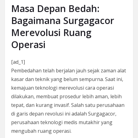
Masa Depan Bedah:
Bagaimana Surgagacor
Merevolusi Ruang
Operasi
[ad_1]
Pembedahan telah berjalan jauh sejak zaman alat
kasar dan teknik yang belum sempurna. Saat ini,
kemajuan teknologi merevolusi cara operasi
dilakukan, membuat prosedur lebih aman, lebih
tepat, dan kurang invasif. Salah satu perusahaan
di garis depan revolusi ini adalah Surgagacor,
perusahaan teknologi medis mutakhir yang
mengubah ruang operasi.