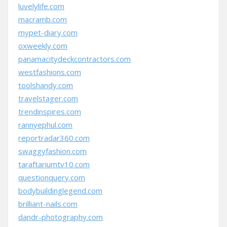
luvelylife.com
macramb.com
mypet-diary.com
oxweekly.com
panamacitydeckcontractors.com
westfashions.com
toolshandy.com
travelstager.com
trendinspires.com
rannyephul.com
reportradar360.com
swaggyfashion.com
taraftariumtv10.com
questionquery.com
bodybuildinglegend.com
brilliant-nails.com
dandr-photography.com