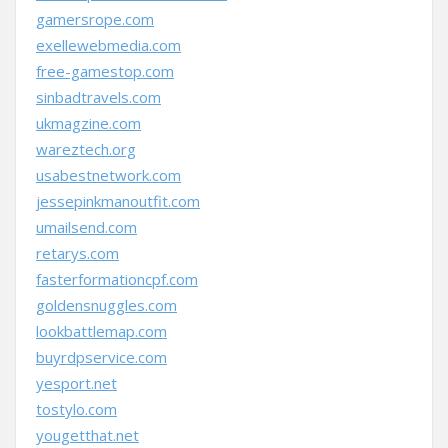
gamersrope.com
exellewebmedia.com
free-gamestop.com
sinbadtravels.com
ukmagzine.com
wareztech.org
usabestnetwork.com
jessepinkmanoutfit.com
umailsend.com
retarys.com
fasterformationcpf.com
goldensnuggles.com
lookbattlemap.com
buyrdpservice.com
yesport.net
tostylo.com
yougetthat.net