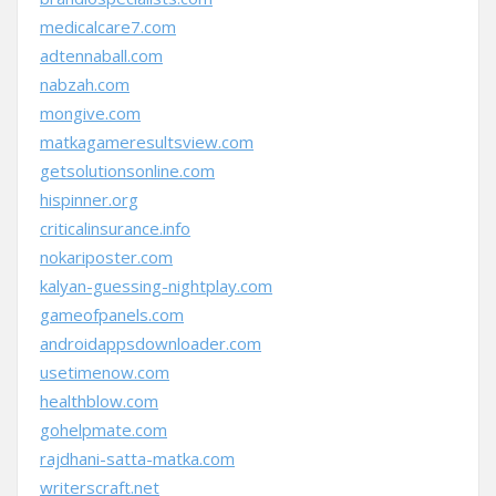
medicalcare7.com
adtennaball.com
nabzah.com
mongive.com
matkagameresultsview.com
getsolutionsonline.com
hispinner.org
criticalinsurance.info
nokariposter.com
kalyan-guessing-nightplay.com
gameofpanels.com
androidappsdownloader.com
usetimenow.com
healthblow.com
gohelpmate.com
rajdhani-satta-matka.com
writerscraft.net