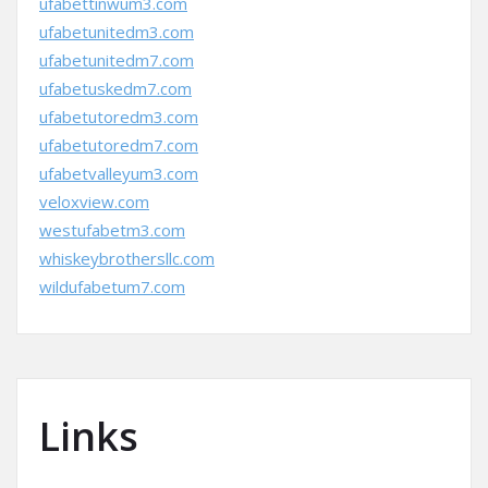
ufabettinwum3.com
ufabetunitedm3.com
ufabetunitedm7.com
ufabetuskedm7.com
ufabetutoredm3.com
ufabetutoredm7.com
ufabetvalleyum3.com
veloxview.com
westufabetm3.com
whiskeybrothersllc.com
wildufabetum7.com
Links