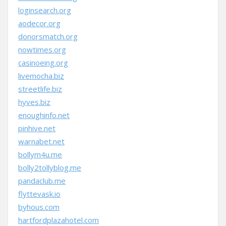
loginsearch.org
aodecor.org
donorsmatch.org
nowtimes.org
casinoeing.org
livemocha.biz
streetlife.biz
hyves.biz
enoughinfo.net
pinhive.net
warnabet.net
bollym4u.me
bolly2tollyblog.me
pandaclub.me
flyttevask.io
byhous.com
hartfordplazahotel.com