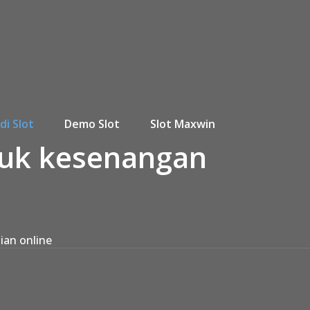
di Slot
Demo Slot
Slot Maxwin
tuk kesenangan
an online