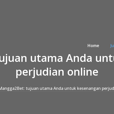
Primary Menu
Home
Ju
ujuan utama Anda un
perjudian online
Mangga2Bet: tujuan utama Anda untuk kesenangan perjudi