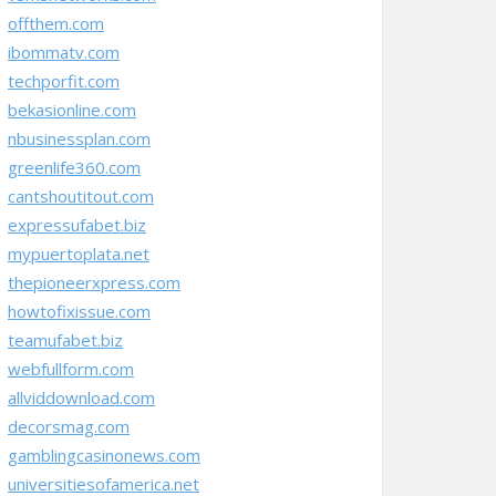
offthem.com
ibommatv.com
techporfit.com
bekasionline.com
nbusinessplan.com
greenlife360.com
cantshoutitout.com
expressufabet.biz
mypuertoplata.net
thepioneerxpress.com
howtofixissue.com
teamufabet.biz
webfullform.com
allviddownload.com
decorsmag.com
gamblingcasinonews.com
universitiesofamerica.net