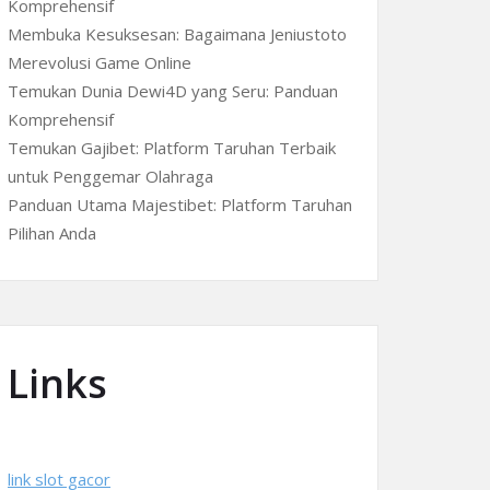
Komprehensif
Membuka Kesuksesan: Bagaimana Jeniustoto
Merevolusi Game Online
Temukan Dunia Dewi4D yang Seru: Panduan
Komprehensif
Temukan Gajibet: Platform Taruhan Terbaik
untuk Penggemar Olahraga
Panduan Utama Majestibet: Platform Taruhan
Pilihan Anda
Links
link slot gacor