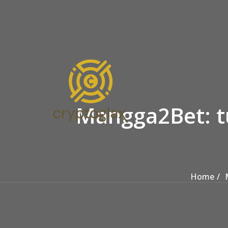
Skip to the content
Mangga2Bet: t
Home