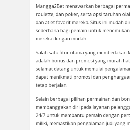
Mangga2Bet menawarkan berbagai permainan
roulette, dan poker, serta opsi taruhan ol
dan atlet favorit mereka. Situs ini mudah
sederhana bagi pemain untuk menemukan
mereka dengan mudah.
Salah satu fitur utama yang membedakan Ma
adalah bonus dan promosi yang murah hat
selamat datang untuk memulai pengalaman
dapat menikmati promosi dan penghargaa
tetap berjalan.
Selain berbagai pilihan permainan dan bo
membanggakan diri pada layanan pelangga
24/7 untuk membantu pemain dengan pert
miliki, memastikan pengalaman judi yang