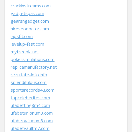
crackinstreams.com
gadgetspak.com
gearsngadget.com
hireseodoctor.com
lapsfit.com
levelup-fast.com
mytreepla.net
pokersimulations.com
replicamanufactory.net
rezultate-loto.info
splendifulous.com
sportsrecords4u.com
topceleberites.com
ufabetting8m4.com
ufabetunionum3.com
ufabetvalueum3.com
ufabetvaultm7.com