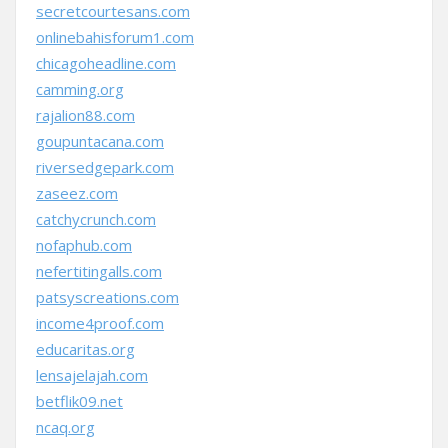
secretcourtesans.com
onlinebahisforum1.com
chicagoheadline.com
camming.org
rajalion88.com
goupuntacana.com
riversedgepark.com
zaseez.com
catchycrunch.com
nofaphub.com
nefertitingalls.com
patsyscreations.com
income4proof.com
educaritas.org
lensajelajah.com
betflik09.net
ncaq.org