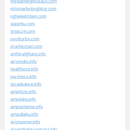
mediamingleseaco.com
mtsmarketingblog.com
nghekiemtien.com
wasirku.com
tejas24.com
poolturbo.com
prachestait.com
artforafghans.info
airvendio.info
healthexe.info
puretecx.info
tecadvance.info
aminityio.info
amiolahu.info
ampacheme.info
ampullahu.info
aromaxme.info
asserthatecontrast.info