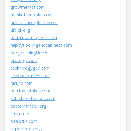
growmefast.com
mahkotahokislot.com
onlinecancerpharm.com
ufalek.org
mattress-disposal.com
happyflooringandcabinets.com
bodybuildinglife.co
qrdoggy.com
technologygud.com
realshocknews.com
pickgb.com
healthmistakes.com
ksfashiondresses.com
patterntrader.org
cnhpa.net
sitalotus.com
supernotes.org