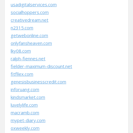
usadigitalservices.com
socialhoppers.com
creativedream.net
n2315.com
getwebonline.com
onlyfansheaven.com
lky08.com
ralph-fiennes.net
fielder-maximum-discount.net
fitfllex.com
genesisbusinesscredit.com
inforuang.com
kindsmarket.com
luvelylife.com
macramb.com
mypet-diary.com
oxweekly.com