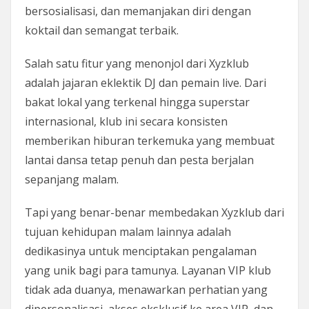
bersosialisasi, dan memanjakan diri dengan
koktail dan semangat terbaik.
Salah satu fitur yang menonjol dari Xyzklub
adalah jajaran eklektik DJ dan pemain live. Dari
bakat lokal yang terkenal hingga superstar
internasional, klub ini secara konsisten
memberikan hiburan terkemuka yang membuat
lantai dansa tetap penuh dan pesta berjalan
sepanjang malam.
Tapi yang benar-benar membedakan Xyzklub dari
tujuan kehidupan malam lainnya adalah
dedikasinya untuk menciptakan pengalaman
yang unik bagi para tamunya. Layanan VIP klub
tidak ada duanya, menawarkan perhatian yang