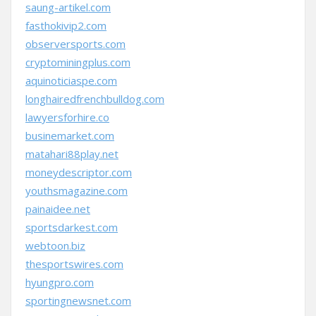
saung-artikel.com
fasthokivip2.com
observersports.com
cryptominingplus.com
aquinoticiaspe.com
longhairedfrenchbulldog.com
lawyersforhire.co
businemarket.com
matahari88play.net
moneydescriptor.com
youthsmagazine.com
painaidee.net
sportsdarkest.com
webtoon.biz
thesportswires.com
hyungpro.com
sportingnewsnet.com