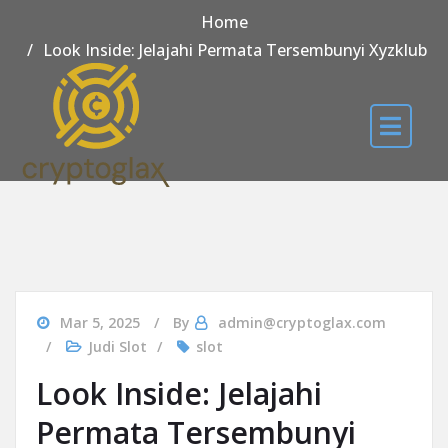
Home
Look Inside: Jelajahi Permata Tersembunyi Xyzklub
Mar 5, 2025
By
admin@cryptoglax.com
Judi Slot
slot
Look Inside: Jelajahi
Permata Tersembunyi