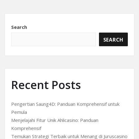
Search
SEARCH
Recent Posts
Pengertian Saung4D: Panduan Komprehensif untuk
Pemula
Menjelajahi Fitur Unik Ahlicasino: Panduan
Komprehensif
Temukan Strategi Terbaik untuk Menang di Juruscasino