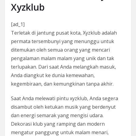
Xyzklub
[ad_1]
Terletak di jantung pusat kota, Xyzklub adalah
permata tersembunyi yang menunggu untuk
ditemukan oleh semua orang yang mencari
pengalaman malam malam yang unik dan tak
terlupakan. Dari saat Anda melangkah masuk,
Anda diangkut ke dunia kemewahan,
kegembiraan, dan kemungkinan tanpa akhir.
Saat Anda melewati pintu xyzklub, Anda segera
disambut oleh ketukan musik yang berdenyut
dan energi semarak yang mengisi udara.
Dekorasi klub yang ramping dan modern
mengatur panggung untuk malam menari,