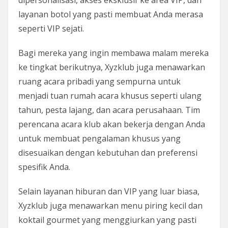
dipersonalisasi, akses eksklusif ke area VIP, dan
layanan botol yang pasti membuat Anda merasa
seperti VIP sejati.
Bagi mereka yang ingin membawa malam mereka
ke tingkat berikutnya, Xyzklub juga menawarkan
ruang acara pribadi yang sempurna untuk
menjadi tuan rumah acara khusus seperti ulang
tahun, pesta lajang, dan acara perusahaan. Tim
perencana acara klub akan bekerja dengan Anda
untuk membuat pengalaman khusus yang
disesuaikan dengan kebutuhan dan preferensi
spesifik Anda.
Selain layanan hiburan dan VIP yang luar biasa,
Xyzklub juga menawarkan menu piring kecil dan
koktail gourmet yang menggiurkan yang pasti