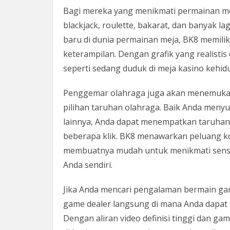
Bagi mereka yang menikmati permainan me
blackjack, roulette, bakarat, dan banyak 
baru di dunia permainan meja, BK8 memilik
keterampilan. Dengan grafik yang realisti
seperti sedang duduk di meja kasino kehid
Penggemar olahraga juga akan menemukan 
pilihan taruhan olahraga. Baik Anda menyuk
lainnya, Anda dapat menempatkan taruhan
beberapa klik. BK8 menawarkan peluang k
membuatnya mudah untuk menikmati sensa
Anda sendiri.
Jika Anda mencari pengalaman bermain g
game dealer langsung di mana Anda dapat b
Dengan aliran video definisi tinggi dan ga