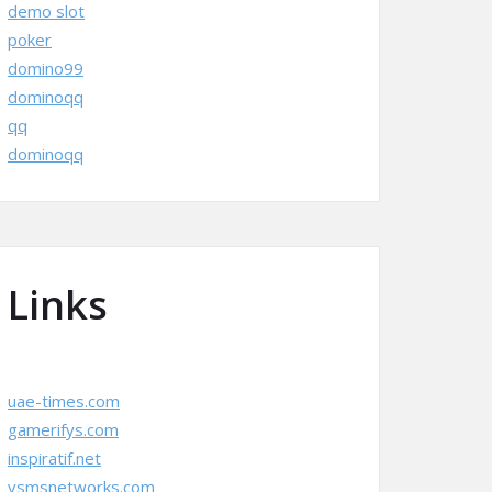
demo slot
poker
domino99
dominoqq
qq
dominoqq
Links
uae-times.com
gamerifys.com
inspiratif.net
vsmsnetworks.com