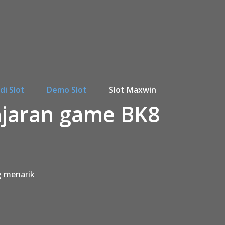
di Slot
Demo Slot
Slot Maxwin
ajaran game BK8
g menarik