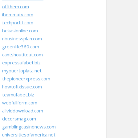
offthem.com
ibommatv.com
techporfit.com
bekasionline.com
nbusinessplan.com
greenlife360.com
cantshoutitout.com
expressufabet.biz
mypuertoplata.net
thepioneerxpress.com
howtofixissue.com
teamufabet.biz
webfullform.com
allviddownload.com
decorsmag.com
gamblingcasinonews.com
universitiesofamerica.net