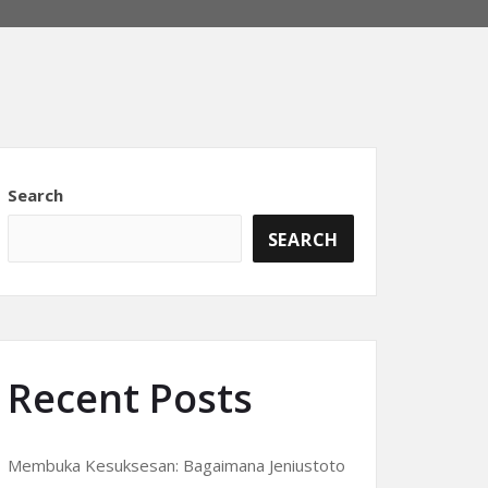
Search
SEARCH
Recent Posts
Membuka Kesuksesan: Bagaimana Jeniustoto