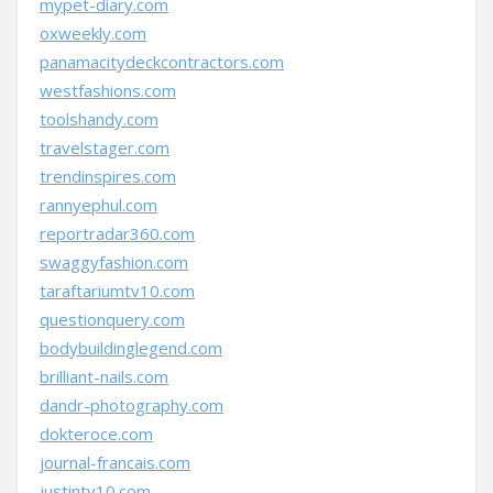
mypet-diary.com
oxweekly.com
panamacitydeckcontractors.com
westfashions.com
toolshandy.com
travelstager.com
trendinspires.com
rannyephul.com
reportradar360.com
swaggyfashion.com
taraftariumtv10.com
questionquery.com
bodybuildinglegend.com
brilliant-nails.com
dandr-photography.com
dokteroce.com
journal-francais.com
justintv10.com