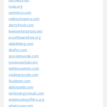
betflik09.net
ncaq.org
xenmicro.com
onlineshopera.com
dartyfresh.com
lewisenterprises.net
pcsoftwarefree.org
dailylinking.com
dnafyx.com
giocolenuvole.com
iyouessential.com
withloveamity.com
youlearncode.com
fxyatirim.com
abbuguide.com
technologyresult.com
webhostingoffers.org
whatszow.com