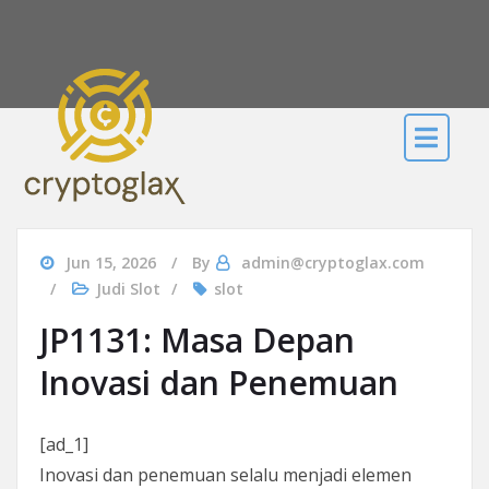
Jun 15, 2026
By
admin@cryptoglax.com
Judi Slot
slot
JP1131: Masa Depan
Inovasi dan Penemuan
[ad_1]
Inovasi dan penemuan selalu menjadi elemen