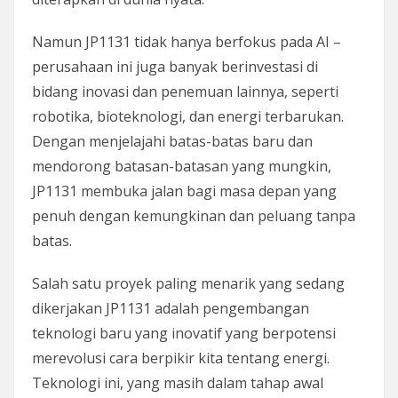
Namun JP1131 tidak hanya berfokus pada AI –
perusahaan ini juga banyak berinvestasi di
bidang inovasi dan penemuan lainnya, seperti
robotika, bioteknologi, dan energi terbarukan.
Dengan menjelajahi batas-batas baru dan
mendorong batasan-batasan yang mungkin,
JP1131 membuka jalan bagi masa depan yang
penuh dengan kemungkinan dan peluang tanpa
batas.
Salah satu proyek paling menarik yang sedang
dikerjakan JP1131 adalah pengembangan
teknologi baru yang inovatif yang berpotensi
merevolusi cara berpikir kita tentang energi.
Teknologi ini, yang masih dalam tahap awal