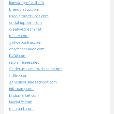
knowledgeforall.info
brand2lastio.com
usadigitalservices.com
socialhoppers.com
creativedream.net
n2315.com
getwebonline.com
onlyfansheaven.com
lky08.com
ralph-fiennes.net
fielder-maximum-discount.net
fitfllex.com
genesisbusinesscredit.com
inforuang.com
kindsmarket.com
luvelylife.com
macramb.com