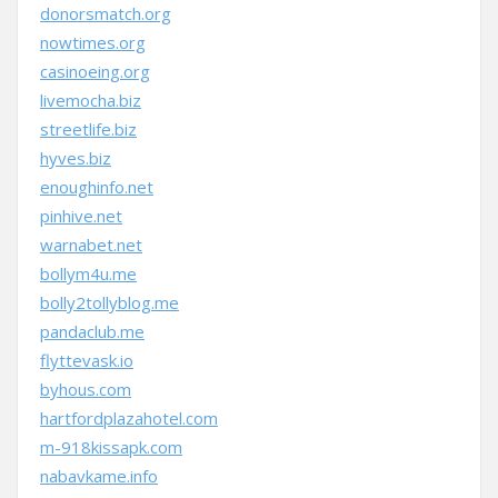
donorsmatch.org
nowtimes.org
casinoeing.org
livemocha.biz
streetlife.biz
hyves.biz
enoughinfo.net
pinhive.net
warnabet.net
bollym4u.me
bolly2tollyblog.me
pandaclub.me
flyttevask.io
byhous.com
hartfordplazahotel.com
m-918kissapk.com
nabavkame.info