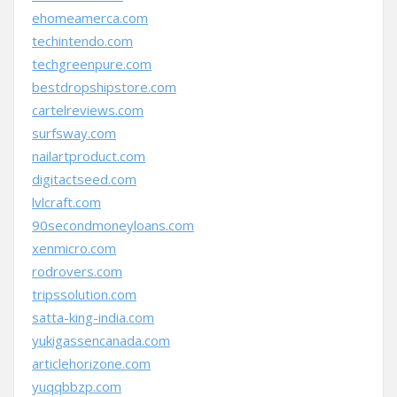
ehomeamerca.com
techintendo.com
techgreenpure.com
bestdropshipstore.com
cartelreviews.com
surfsway.com
nailartproduct.com
digitactseed.com
lvlcraft.com
90secondmoneyloans.com
xenmicro.com
rodrovers.com
tripssolution.com
satta-king-india.com
yukigassencanada.com
articlehorizone.com
yuqqbbzp.com