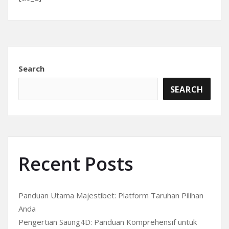
Search
SEARCH
Recent Posts
Panduan Utama Majestibet: Platform Taruhan Pilihan
Anda
Pengertian Saung4D: Panduan Komprehensif untuk