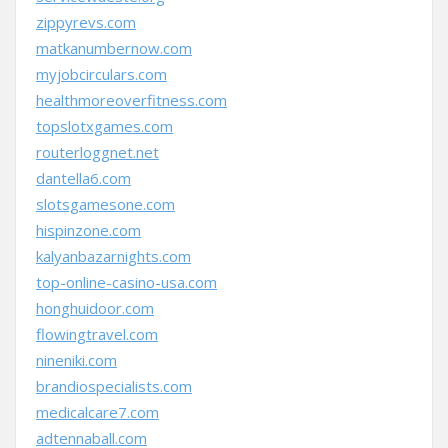
zippyrevs.com
matkanumbernow.com
myjobcirculars.com
healthmoreoverfitness.com
topslotxgames.com
routerloggnet.net
dantella6.com
slotsgamesone.com
hispinzone.com
kalyanbazarnights.com
top-online-casino-usa.com
honghuidoor.com
flowingtravel.com
nineniki.com
brandiospecialists.com
medicalcare7.com
adtennaball.com