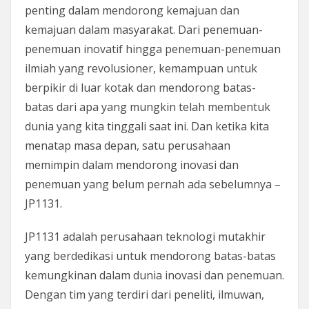
penting dalam mendorong kemajuan dan
kemajuan dalam masyarakat. Dari penemuan-
penemuan inovatif hingga penemuan-penemuan
ilmiah yang revolusioner, kemampuan untuk
berpikir di luar kotak dan mendorong batas-
batas dari apa yang mungkin telah membentuk
dunia yang kita tinggali saat ini. Dan ketika kita
menatap masa depan, satu perusahaan
memimpin dalam mendorong inovasi dan
penemuan yang belum pernah ada sebelumnya –
JP1131.
JP1131 adalah perusahaan teknologi mutakhir
yang berdedikasi untuk mendorong batas-batas
kemungkinan dalam dunia inovasi dan penemuan.
Dengan tim yang terdiri dari peneliti, ilmuwan,