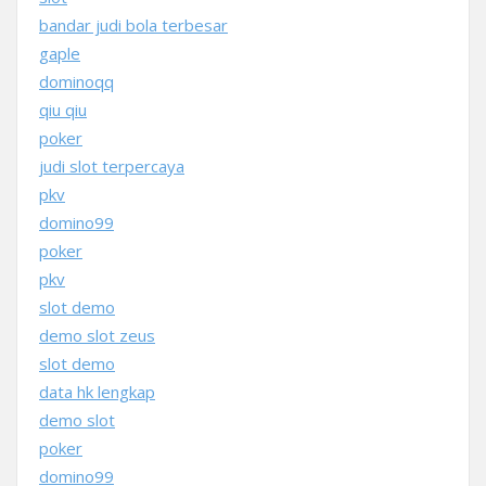
bandar judi bola terbesar
gaple
dominoqq
qiu qiu
poker
judi slot terpercaya
pkv
domino99
poker
pkv
slot demo
demo slot zeus
slot demo
data hk lengkap
demo slot
poker
domino99