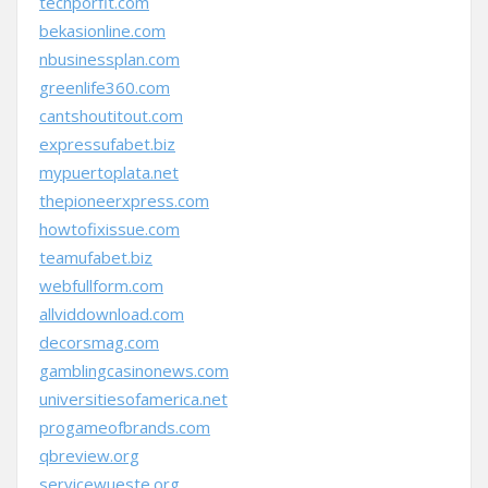
techporfit.com
bekasionline.com
nbusinessplan.com
greenlife360.com
cantshoutitout.com
expressufabet.biz
mypuertoplata.net
thepioneerxpress.com
howtofixissue.com
teamufabet.biz
webfullform.com
allviddownload.com
decorsmag.com
gamblingcasinonews.com
universitiesofamerica.net
progameofbrands.com
qbreview.org
servicewueste.org