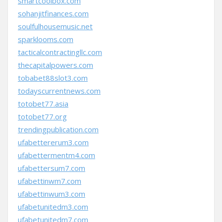
smartcoolbox.com
sohanjitfinances.com
soulfulhousemusic.net
sparklooms.com
tacticalcontractingllc.com
thecapitalpowers.com
tobabet88slot3.com
todayscurrentnews.com
totobet77.asia
totobet77.org
trendingpublication.com
ufabettererum3.com
ufabettermentm4.com
ufabettersum7.com
ufabettinwm7.com
ufabettinwum3.com
ufabetunitedm3.com
ufabetunitedm7.com