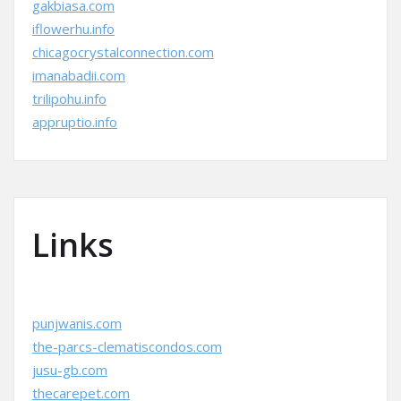
gakbiasa.com
iflowerhu.info
chicagocrystalconnection.com
imanabadii.com
trilipohu.info
appruptio.info
Links
punjwanis.com
the-parcs-clematiscondos.com
jusu-gb.com
thecarepet.com