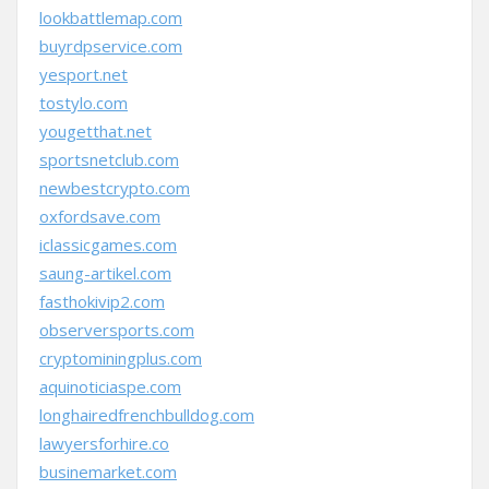
lookbattlemap.com
buyrdpservice.com
yesport.net
tostylo.com
yougetthat.net
sportsnetclub.com
newbestcrypto.com
oxfordsave.com
iclassicgames.com
saung-artikel.com
fasthokivip2.com
observersports.com
cryptominingplus.com
aquinoticiaspe.com
longhairedfrenchbulldog.com
lawyersforhire.co
businemarket.com