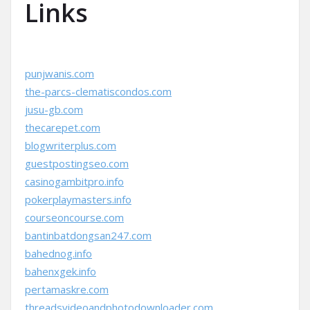
Links
punjwanis.com
the-parcs-clematiscondos.com
jusu-gb.com
thecarepet.com
blogwriterplus.com
guestpostingseo.com
casinogambitpro.info
pokerplaymasters.info
courseoncourse.com
bantinbatdongsan247.com
bahednog.info
bahenxgek.info
pertamaskre.com
threadsvideoandphotodownloader.com