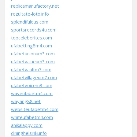
replicamanufactory.net
rezultate-loto.info
splendifulous.com
sportsrecords4u.com
topceleberites.com
ufabetting8m4.com
ufabetunionum3.com
ufabetvalueum3.com
ufabetvaultm7.com
ufabetvillageum7.com
ufabetvoicem3.com
waveufabetm4.com
wayang88.net
websiteufabetm4.com
whiteufabetm4.com
anikalappy.com
dininghelsinki.info