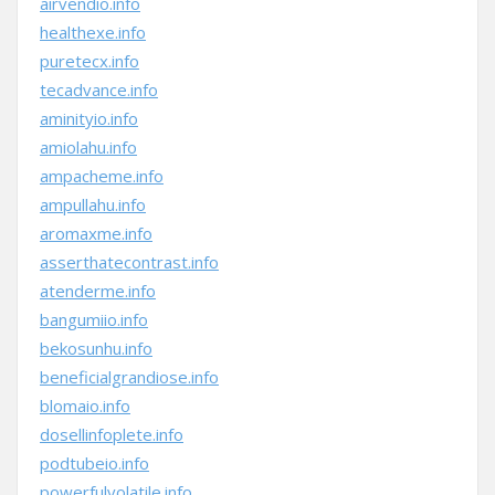
airvendio.info
healthexe.info
puretecx.info
tecadvance.info
aminityio.info
amiolahu.info
ampacheme.info
ampullahu.info
aromaxme.info
asserthatecontrast.info
atenderme.info
bangumiio.info
bekosunhu.info
beneficialgrandiose.info
blomaio.info
dosellinfoplete.info
podtubeio.info
powerfulvolatile.info