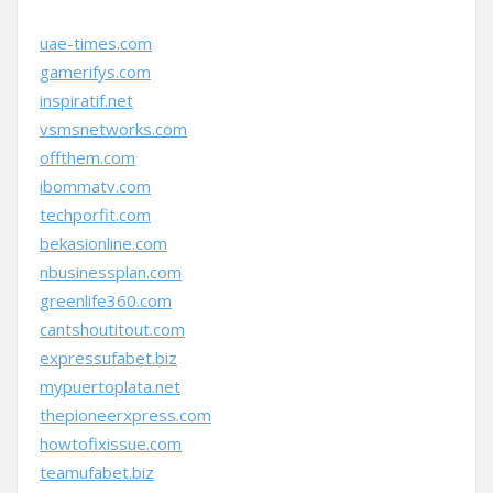
uae-times.com
gamerifys.com
inspiratif.net
vsmsnetworks.com
offthem.com
ibommatv.com
techporfit.com
bekasionline.com
nbusinessplan.com
greenlife360.com
cantshoutitout.com
expressufabet.biz
mypuertoplata.net
thepioneerxpress.com
howtofixissue.com
teamufabet.biz