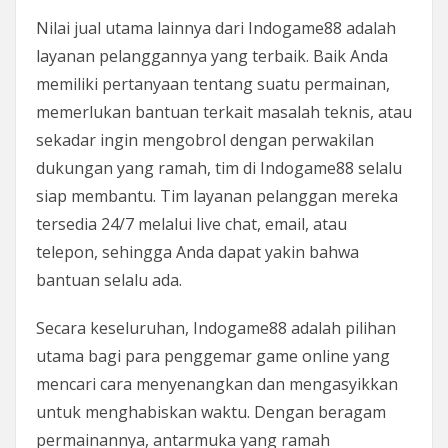
Nilai jual utama lainnya dari Indogame88 adalah
layanan pelanggannya yang terbaik. Baik Anda
memiliki pertanyaan tentang suatu permainan,
memerlukan bantuan terkait masalah teknis, atau
sekadar ingin mengobrol dengan perwakilan
dukungan yang ramah, tim di Indogame88 selalu
siap membantu. Tim layanan pelanggan mereka
tersedia 24/7 melalui live chat, email, atau
telepon, sehingga Anda dapat yakin bahwa
bantuan selalu ada.
Secara keseluruhan, Indogame88 adalah pilihan
utama bagi para penggemar game online yang
mencari cara menyenangkan dan mengasyikkan
untuk menghabiskan waktu. Dengan beragam
permainannya, antarmuka yang ramah