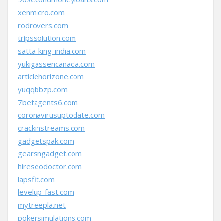
xenmicro.com
rodrovers.com
tripssolution.com
satta-king-india.com
yukigassencanada.com
articlehorizone.com
yuqqbbzp.com
7betagents6.com
coronavirusuptodate.com
crackinstreams.com
gadgetspak.com
gearsngadget.com
hireseodoctor.com
lapsfit.com
levelup-fast.com
mytreepla.net
pokersimulations.com