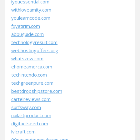
iyouessential.com
withloveamity.com
youlearncode.com
fxyatirim.com
abbuguide.com
technologyresult.com
webhostingoffers.org
whatszow.com
ehomeamerca.com
techintendo.com
techgreenpure.com
bestdropshipstore.com
cartelreviews.com
surfsway.com
nailartproduct.com
digitactseed.com
lvlcraft.com
90secondmoneyloans.com