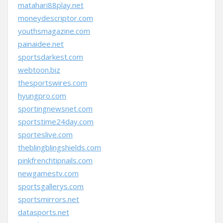
matahari88play.net
moneydescriptor.com
youthsmagazine.com
painaidee.net
sportsdarkest.com
webtoon.biz
thesportswires.com
hyungpro.com
sportingnewsnet.com
sportstime24day.com
sporteslive.com
theblingblingshields.com
pinkfrenchtipnails.com
newgamestv.com
sportsgallerys.com
sportsmirrors.net
datasports.net