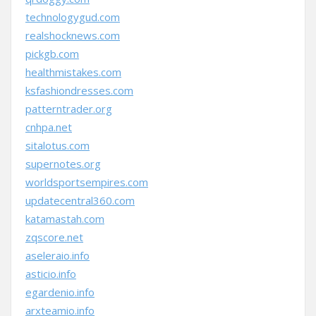
technologygud.com
realshocknews.com
pickgb.com
healthmistakes.com
ksfashiondresses.com
patterntrader.org
cnhpa.net
sitalotus.com
supernotes.org
worldsportsempires.com
updatecentral360.com
katamastah.com
zqscore.net
aseleraio.info
asticio.info
egardenio.info
arxteamio.info