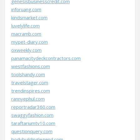
genesisbusinesscredit.com
inforuang.com
kindsmarket.com
luvelylife.com
macramb.com
mypet-diary.com
oxweekly.com
panamacitydeckcontractors.com
westfashions.com
toolshandy.com
travelstager.com
trendinspires.com
rannyephul.com
reportradar360.com
swaggyfashion.com
taraftariumtv10.com
questionquery.com
bodybuildinglegend.com