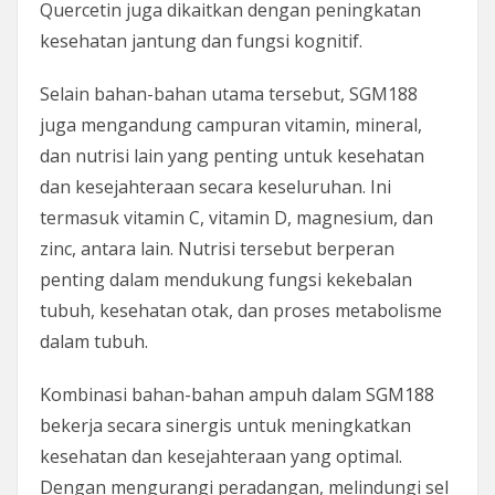
Quercetin juga dikaitkan dengan peningkatan
kesehatan jantung dan fungsi kognitif.
Selain bahan-bahan utama tersebut, SGM188
juga mengandung campuran vitamin, mineral,
dan nutrisi lain yang penting untuk kesehatan
dan kesejahteraan secara keseluruhan. Ini
termasuk vitamin C, vitamin D, magnesium, dan
zinc, antara lain. Nutrisi tersebut berperan
penting dalam mendukung fungsi kekebalan
tubuh, kesehatan otak, dan proses metabolisme
dalam tubuh.
Kombinasi bahan-bahan ampuh dalam SGM188
bekerja secara sinergis untuk meningkatkan
kesehatan dan kesejahteraan yang optimal.
Dengan mengurangi peradangan, melindungi sel