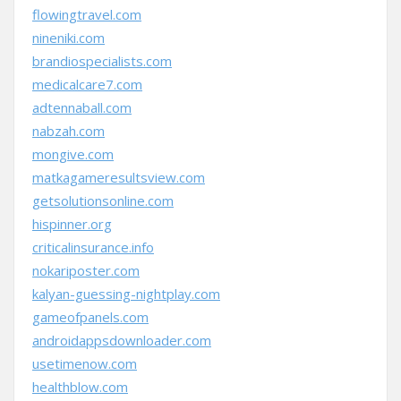
flowingtravel.com
nineniki.com
brandiospecialists.com
medicalcare7.com
adtennaball.com
nabzah.com
mongive.com
matkagameresultsview.com
getsolutionsonline.com
hispinner.org
criticalinsurance.info
nokariposter.com
kalyan-guessing-nightplay.com
gameofpanels.com
androidappsdownloader.com
usetimenow.com
healthblow.com