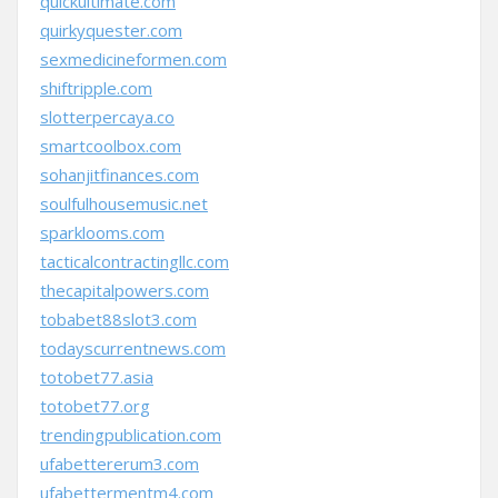
quickultimate.com
quirkyquester.com
sexmedicineformen.com
shiftripple.com
slotterpercaya.co
smartcoolbox.com
sohanjitfinances.com
soulfulhousemusic.net
sparklooms.com
tacticalcontractingllc.com
thecapitalpowers.com
tobabet88slot3.com
todayscurrentnews.com
totobet77.asia
totobet77.org
trendingpublication.com
ufabettererum3.com
ufabettermentm4.com