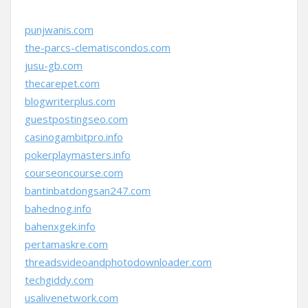
punjwanis.com
the-parcs-clematiscondos.com
jusu-gb.com
thecarepet.com
blogwriterplus.com
guestpostingseo.com
casinogambitpro.info
pokerplaymasters.info
courseoncourse.com
bantinbatdongsan247.com
bahednog.info
bahenxgek.info
pertamaskre.com
threadsvideoandphotodownloader.com
techgiddy.com
usalivenetwork.com