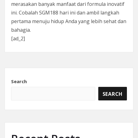
merasakan banyak manfaat dari formula inovatif
ini. Cobalah SGM188 hari ini dan ambil langkah
pertama menuju hidup Anda yang lebih sehat dan
bahagia.
[ad_2]
Search
SEARCH