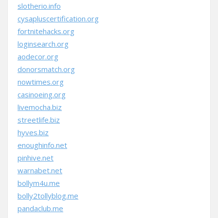
slotherio.info
cysapluscertification.org
fortnitehacks.org
loginsearch.org
aodecor.org
donorsmatch.org
nowtimes.org
casinoeing.org
livemocha.biz
streetlife.biz
hyves.biz
enoughinfo.net
pinhive.net
warnabet.net
bollym4u.me
bolly2tollyblog.me
pandaclub.me