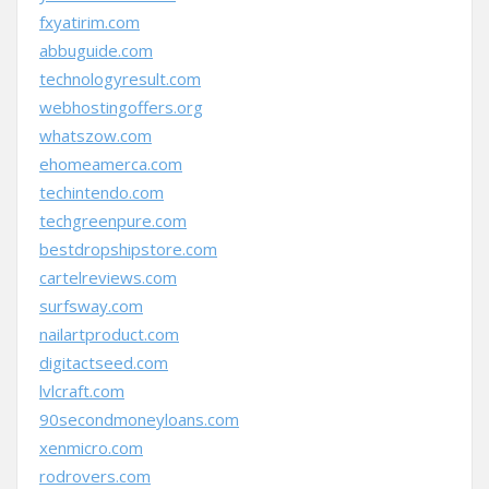
fxyatirim.com
abbuguide.com
technologyresult.com
webhostingoffers.org
whatszow.com
ehomeamerca.com
techintendo.com
techgreenpure.com
bestdropshipstore.com
cartelreviews.com
surfsway.com
nailartproduct.com
digitactseed.com
lvlcraft.com
90secondmoneyloans.com
xenmicro.com
rodrovers.com