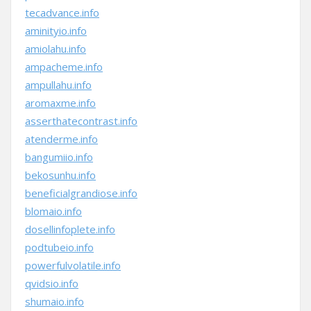
tecadvance.info
aminityio.info
amiolahu.info
ampacheme.info
ampullahu.info
aromaxme.info
asserthatecontrast.info
atenderme.info
bangumiio.info
bekosunhu.info
beneficialgrandiose.info
blomaio.info
dosellinfoplete.info
podtubeio.info
powerfulvolatile.info
qvidsio.info
shumaio.info