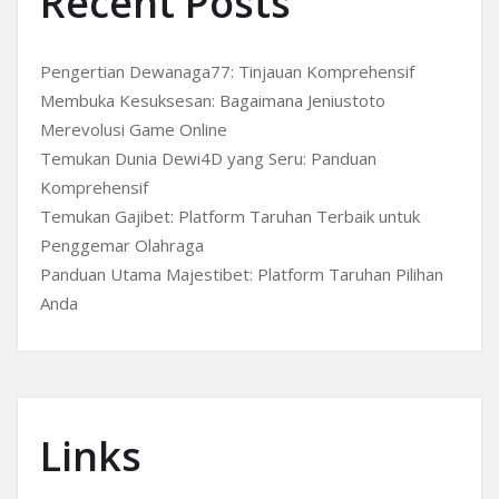
Recent Posts
Pengertian Dewanaga77: Tinjauan Komprehensif
Membuka Kesuksesan: Bagaimana Jeniustoto
Merevolusi Game Online
Temukan Dunia Dewi4D yang Seru: Panduan
Komprehensif
Temukan Gajibet: Platform Taruhan Terbaik untuk
Penggemar Olahraga
Panduan Utama Majestibet: Platform Taruhan Pilihan
Anda
Links