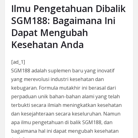
Ilmu Pengetahuan Dibalik
SGM188: Bagaimana Ini
Dapat Mengubah
Kesehatan Anda
[ad_1]
SGM188 adalah suplemen baru yang inovatif
yang merevolusi industri kesehatan dan
kebugaran. Formula mutakhir ini berasal dari
perpaduan unik bahan-bahan alami yang telah
terbukti secara ilmiah meningkatkan kesehatan
dan kesejahteraan secara keseluruhan. Namun
apa ilmu pengetahuan di balik SGM188, dan
bagaimana hal ini dapat mengubah kesehatan