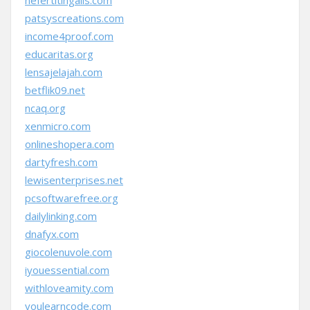
nefertitingalls.com
patsyscreations.com
income4proof.com
educaritas.org
lensajelajah.com
betflik09.net
ncaq.org
xenmicro.com
onlineshopera.com
dartyfresh.com
lewisenterprises.net
pcsoftwarefree.org
dailylinking.com
dnafyx.com
giocolenuvole.com
iyouessential.com
withloveamity.com
youlearncode.com