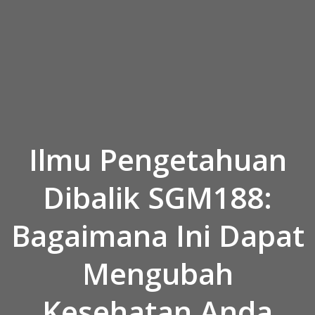
Skip to the content
Ilmu Pengetahuan
Dibalik SGM188:
Bagaimana Ini Dapat
Mengubah
Kesehatan Anda