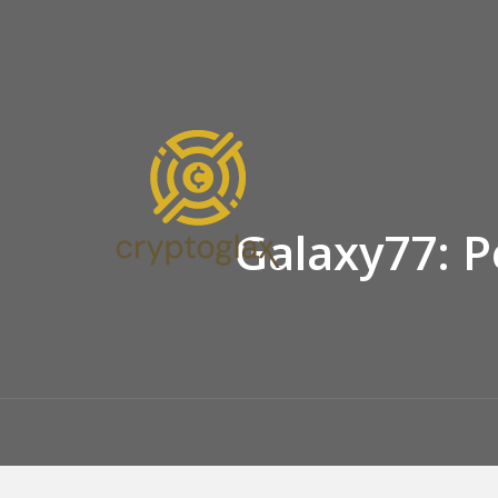
Skip to the content
Galaxy77: P