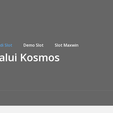
di Slot
Demo Slot
Slot Maxwin
lalui Kosmos