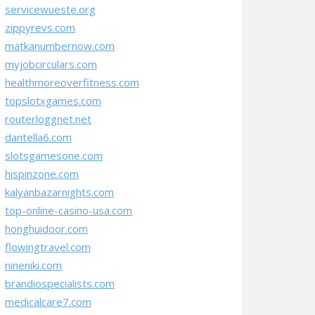
servicewueste.org
zippyrevs.com
matkanumbernow.com
myjobcirculars.com
healthmoreoverfitness.com
topslotxgames.com
routerloggnet.net
dantella6.com
slotsgamesone.com
hispinzone.com
kalyanbazarnights.com
top-online-casino-usa.com
honghuidoor.com
flowingtravel.com
nineniki.com
brandiospecialists.com
medicalcare7.com