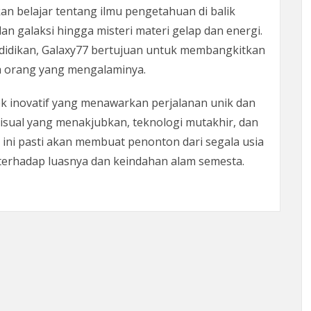
an belajar tentang ilmu pengetahuan di balik
n galaksi hingga misteri materi gelap dan energi.
dikan, Galaxy77 bertujuan untuk membangkitkan
a orang yang mengalaminya.
ek inovatif yang menawarkan perjalanan unik dan
isual yang menakjubkan, teknologi mutakhir, dan
ni pasti akan membuat penonton dari segala usia
 terhadap luasnya dan keindahan alam semesta.