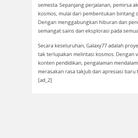
semesta. Sepanjang perjalanan, pemirsa ak
kosmos, mulai dari pembentukan bintang da
Dengan menggabungkan hiburan dan pendi
semangat sains dan eksplorasi pada semu
Secara keseluruhan, Galaxy77 adalah proy
tak terlupakan melintasi kosmos. Dengan v
konten pendidikan, pengalaman mendalam i
merasakan rasa takjub dan apresiasi baru
[ad_2]