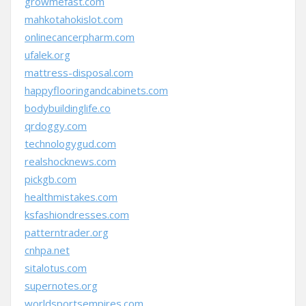
growmefast.com
mahkotahokislot.com
onlinecancerpharm.com
ufalek.org
mattress-disposal.com
happyflooringandcabinets.com
bodybuildinglife.co
qrdoggy.com
technologygud.com
realshocknews.com
pickgb.com
healthmistakes.com
ksfashiondresses.com
patterntrader.org
cnhpa.net
sitalotus.com
supernotes.org
worldsportsempires.com