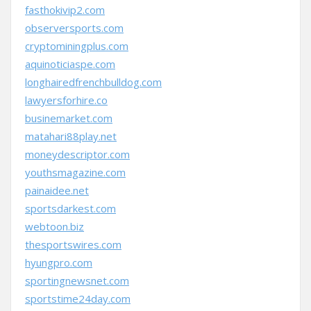
fasthokivip2.com
observersports.com
cryptominingplus.com
aquinoticiaspe.com
longhairedfrenchbulldog.com
lawyersforhire.co
businemarket.com
matahari88play.net
moneydescriptor.com
youthsmagazine.com
painaidee.net
sportsdarkest.com
webtoon.biz
thesportswires.com
hyungpro.com
sportingnewsnet.com
sportstime24day.com