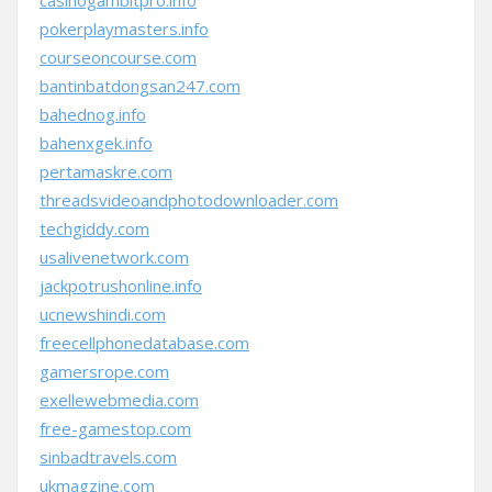
casinogambitpro.info
pokerplaymasters.info
courseoncourse.com
bantinbatdongsan247.com
bahednog.info
bahenxgek.info
pertamaskre.com
threadsvideoandphotodownloader.com
techgiddy.com
usalivenetwork.com
jackpotrushonline.info
ucnewshindi.com
freecellphonedatabase.com
gamersrope.com
exellewebmedia.com
free-gamestop.com
sinbadtravels.com
ukmagzine.com