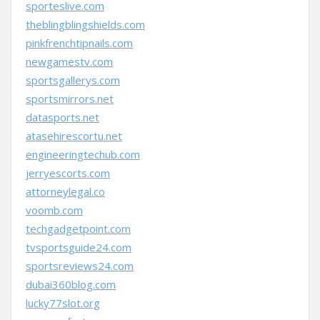
sporteslive.com
theblingblingshields.com
pinkfrenchtipnails.com
newgamestv.com
sportsgallerys.com
sportsmirrors.net
datasports.net
atasehirescortu.net
engineeringtechub.com
jerryescorts.com
attorneylegal.co
voomb.com
techgadgetpoint.com
tvsportsguide24.com
sportsreviews24.com
dubai360blog.com
lucky77slot.org