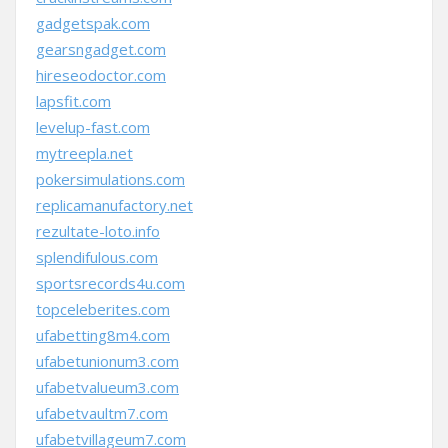
gadgetspak.com
gearsngadget.com
hireseodoctor.com
lapsfit.com
levelup-fast.com
mytreepla.net
pokersimulations.com
replicamanufactory.net
rezultate-loto.info
splendifulous.com
sportsrecords4u.com
topceleberites.com
ufabetting8m4.com
ufabetunionum3.com
ufabetvalueum3.com
ufabetvaultm7.com
ufabetvillageum7.com