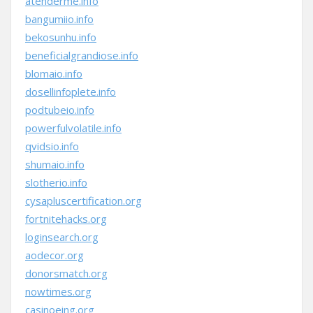
atenderme.info
bangumiio.info
bekosunhu.info
beneficialgrandiose.info
blomaio.info
dosellinfoplete.info
podtubeio.info
powerfulvolatile.info
qvidsio.info
shumaio.info
slotherio.info
cysapluscertification.org
fortnitehacks.org
loginsearch.org
aodecor.org
donorsmatch.org
nowtimes.org
casinoeing.org