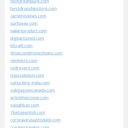
techgreenpure.com
bestdropshipstore.com
cartelreviews.com
surfsway.com
nailartproduct.com
digitactseed.com
lvlcraft.com
90secondmoneyloans.com
xenmicro.com
rodrovers.com
tripssolution.com
satta-king-india.com
yukigassencanada.com
articlehorizone.com
yuqqbbzp.com
7betagents6.com
coronavirusuptodate.com
crackinstreams.com