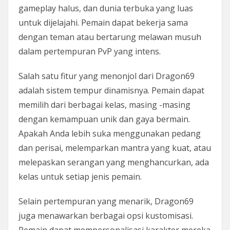
gameplay halus, dan dunia terbuka yang luas
untuk dijelajahi. Pemain dapat bekerja sama
dengan teman atau bertarung melawan musuh
dalam pertempuran PvP yang intens.
Salah satu fitur yang menonjol dari Dragon69
adalah sistem tempur dinamisnya. Pemain dapat
memilih dari berbagai kelas, masing -masing
dengan kemampuan unik dan gaya bermain.
Apakah Anda lebih suka menggunakan pedang
dan perisai, melemparkan mantra yang kuat, atau
melepaskan serangan yang menghancurkan, ada
kelas untuk setiap jenis pemain.
Selain pertempuran yang menarik, Dragon69
juga menawarkan berbagai opsi kustomisasi.