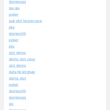
dominoqq
qiu qiu
poker
judi slot terpercaya
pkv
domino99
poker
pkv
slot demo
demo slot zeus
slot demo
data hk lengkap
demo slot
poker
domino99
dominoqq
qq