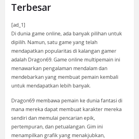
Terbesar
[ad_1]
Di dunia game online, ada banyak pilihan untuk
dipilih. Namun, satu game yang telah
mendapatkan popularitas di kalangan gamer
adalah Dragon69. Game online multipemain ini
menawarkan pengalaman mendalam dan
mendebarkan yang membuat pemain kembali
untuk mendapatkan lebih banyak.
Dragon69 membawa pemain ke dunia fantasi di
mana mereka dapat membuat karakter mereka
sendiri dan memulai pencarian epik,
pertempuran, dan petualangan. Gim ini
menampilkan grafik yang menakjubkan,