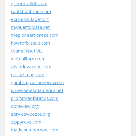
greenlife360.com
cantshoutitout.com
expressufabet.biz
mypuertoplata.net
thepioneerxpress.com
howtofixissue.com
teamufabet.biz
webfullform.com
allviddownload.com
decorsmag.com
gamblingcasinonews.com
universitiesofamerica.net
progameofbrands.com
qbreview.org
servicewueste.org
zippyrevs.com
matkanumbernow.com