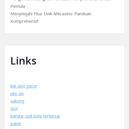
Pemula
Menjelajahi Fitur Unik Ahlicasino: Panduan
Komprehensif
Links
link slot gacor
pkv qq
sakong
slot
bandar judi bola terbesar
gaple