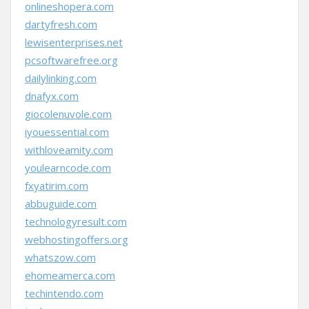
onlineshopera.com
dartyfresh.com
lewisenterprises.net
pcsoftwarefree.org
dailylinking.com
dnafyx.com
giocolenuvole.com
iyouessential.com
withloveamity.com
youlearncode.com
fxyatirim.com
abbuguide.com
technologyresult.com
webhostingoffers.org
whatszow.com
ehomeamerca.com
techintendo.com