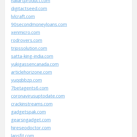
nailartproduct.com
digitactseed.com
lvlcraft.com
90secondmoneyloans.com
xenmicro.com
rodrovers.com
tripssolution.com
satta-king-india.com
yukigassencanada.com
articlehorizone.com
yuqqbbzp.com
7betagents6.com
coronavirusuptodate.com
crackinstreams.com
gadgetspak.com
gearsngadget.com
hireseodoctor.com
lapsfit.com