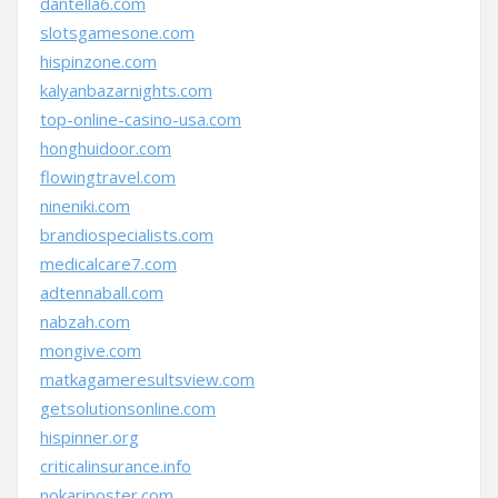
dantella6.com
slotsgamesone.com
hispinzone.com
kalyanbazarnights.com
top-online-casino-usa.com
honghuidoor.com
flowingtravel.com
nineniki.com
brandiospecialists.com
medicalcare7.com
adtennaball.com
nabzah.com
mongive.com
matkagameresultsview.com
getsolutionsonline.com
hispinner.org
criticalinsurance.info
nokariposter.com