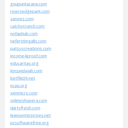
goupuntacana.com
riversedgepark.com
zaseez.com
catchycrunch.com
nofaphub.com
nefertitingalls.com
patsyscreations.com
income4proof.com
educaritas.org
lensajelajah.com
betflik09.net
ncaq.org
xenmicro.com
onlineshopera.com
dartyfresh.com
lewisenterprises.net
pcsoftwarefree.org