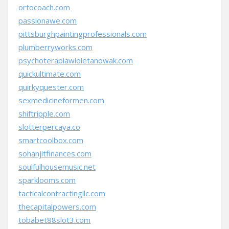
ortocoach.com
passionawe.com
pittsburghpaintingprofessionals.com
plumberryworks.com
psychoterapiawioletanowak.com
quickultimate.com
quirkyquester.com
sexmedicineformen.com
shiftripple.com
slotterpercaya.co
smartcoolbox.com
sohanjitfinances.com
soulfulhousemusic.net
sparklooms.com
tacticalcontractingllc.com
thecapitalpowers.com
tobabet88slot3.com