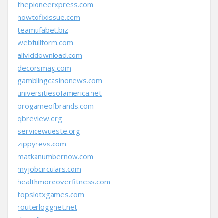
thepioneerxpress.com
howtofixissue.com
teamufabet.biz
webfullform.com
allviddownload.com
decorsmag.com
gamblingcasinonews.com
universitiesofamerica.net
progameofbrands.com
qbreview.org
servicewueste.org
zippyrevs.com
matkanumbernow.com
myjobcirculars.com
healthmoreoverfitness.com
topslotxgames.com
routerloggnet.net