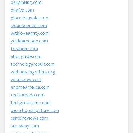
dailylinking.com
dnafyx.com
giocolenuvole.com
iyouessential.com
withloveamity.com
youlearncode.com
fxyatirim.com
abbuguide.com
technologyresult.com
webhostingoffers.org
whatszow.com
ehomeamerca.com
techintendo.com
techgreenpure.com
bestdropshipstore.com
cartelreviews.com
surfsway.com