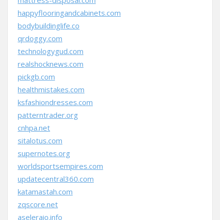
mattress-disposal.com
happyflooringandcabinets.com
bodybuildinglife.co
qrdoggy.com
technologygud.com
realshocknews.com
pickgb.com
healthmistakes.com
ksfashiondresses.com
patterntrader.org
cnhpa.net
sitalotus.com
supernotes.org
worldsportsempires.com
updatecentral360.com
katamastah.com
zqscore.net
aseleraio.info