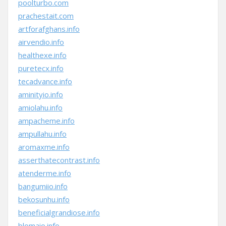
poolturbo.com
prachestait.com
artforafghans.info
airvendio.info
healthexe.info
puretecx.info
tecadvance.info
aminityio.info
amiolahu.info
ampacheme.info
ampullahu.info
aromaxme.info
asserthatecontrast.info
atenderme.info
bangumiio.info
bekosunhu.info
beneficialgrandiose.info
blomaio.info