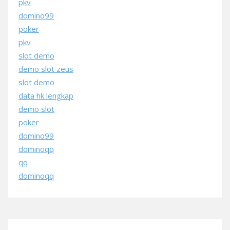
pkv
domino99
poker
pkv
slot demo
demo slot zeus
slot demo
data hk lengkap
demo slot
poker
domino99
dominoqq
qq
dominoqq