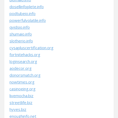
dosellinfoplete.info
podtubeio.info
powerfulvolatile.info
qvidsio.info
shumaio.info
slotherio.info
cysapluscertification.org
fortnitehacks.org
loginsearch.org
aodecor.org
donorsmatch.org
nowtimes.org
casinoeing.org
livemocha.biz
streetlife.biz
hyves.biz
enoughinfo.net