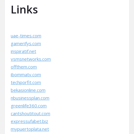
Links
uae-times.com
gamerifys.com
inspiratif.net
vsmsnetworks.com
offthem.com
ibommatv.com
techporfit.com
bekasionline.com
nbusinessplan.com
greenlife360.com
cantshoutitout.com
expressufabet.biz
mypuertoplata.net