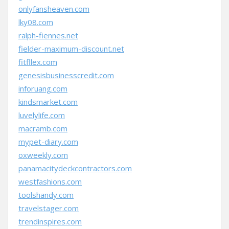
onlyfansheaven.com
lky08.com
ralph-fiennes.net
fielder-maximum-discount.net
fitfllex.com
genesisbusinesscredit.com
inforuang.com
kindsmarket.com
luvelylife.com
macramb.com
mypet-diary.com
oxweekly.com
panamacitydeckcontractors.com
westfashions.com
toolshandy.com
travelstager.com
trendinspires.com