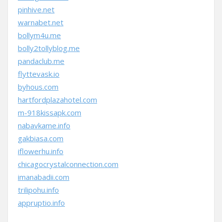
pinhive.net
warnabet.net
bollym4u.me
bolly2tollyblog.me
pandaclub.me
flyttevask.io
byhous.com
hartfordplazahotel.com
m-918kissapk.com
nabavkame.info
gakbiasa.com
iflowerhu.info
chicagocrystalconnection.com
imanabadii.com
trilipohu.info
appruptio.info