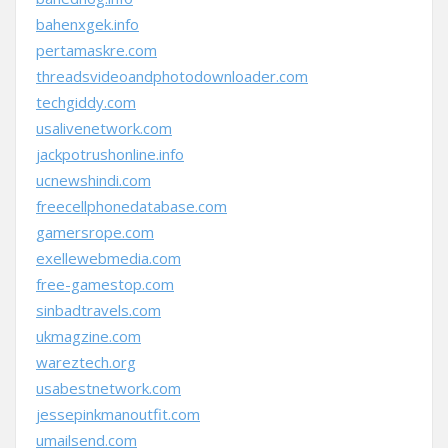
bahenxgek.info
pertamaskre.com
threadsvideoandphotodownloader.com
techgiddy.com
usalivenetwork.com
jackpotrushonline.info
ucnewshindi.com
freecellphonedatabase.com
gamersrope.com
exellewebmedia.com
free-gamestop.com
sinbadtravels.com
ukmagzine.com
wareztech.org
usabestnetwork.com
jessepinkmanoutfit.com
umailsend.com