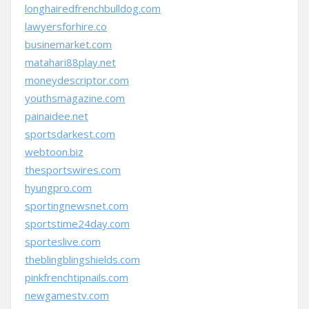
longhairedfrenchbulldog.com
lawyersforhire.co
businemarket.com
matahari88play.net
moneydescriptor.com
youthsmagazine.com
painaidee.net
sportsdarkest.com
webtoon.biz
thesportswires.com
hyungpro.com
sportingnewsnet.com
sportstime24day.com
sporteslive.com
theblingblingshields.com
pinkfrenchtipnails.com
newgamestv.com