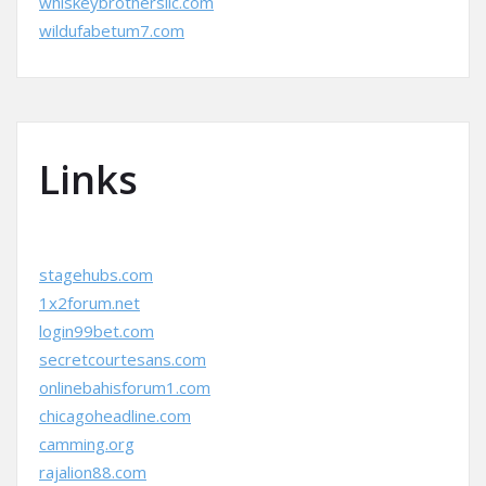
whiskeybrothersllc.com
wildufabetum7.com
Links
stagehubs.com
1x2forum.net
login99bet.com
secretcourtesans.com
onlinebahisforum1.com
chicagoheadline.com
camming.org
rajalion88.com