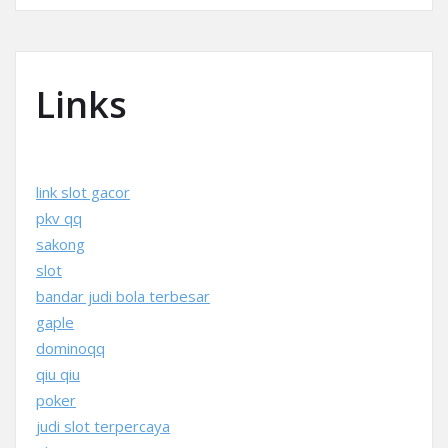
Links
link slot gacor
pkv qq
sakong
slot
bandar judi bola terbesar
gaple
dominoqq
qiu qiu
poker
judi slot terpercaya