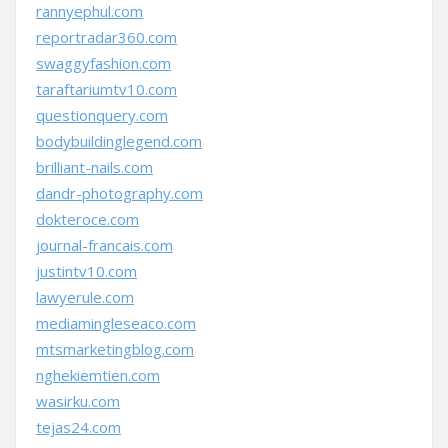
rannyephul.com
reportradar360.com
swaggyfashion.com
taraftariumtv10.com
questionquery.com
bodybuildinglegend.com
brilliant-nails.com
dandr-photography.com
dokteroce.com
journal-francais.com
justintv10.com
lawyerule.com
mediamingleseaco.com
mtsmarketingblog.com
nghekiemtien.com
wasirku.com
tejas24.com