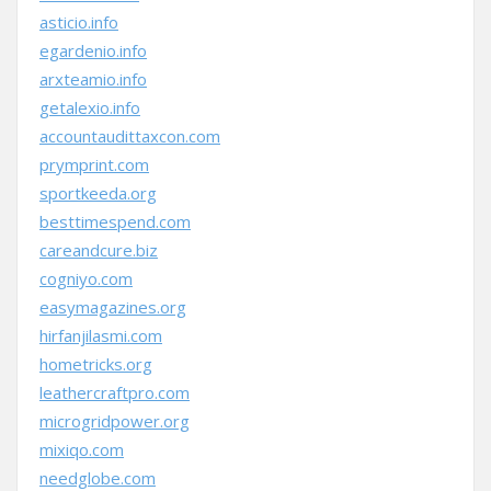
asticio.info
egardenio.info
arxteamio.info
getalexio.info
accountaudittaxcon.com
prymprint.com
sportkeeda.org
besttimespend.com
careandcure.biz
cogniyo.com
easymagazines.org
hirfanjilasmi.com
hometricks.org
leathercraftpro.com
microgridpower.org
mixiqo.com
needglobe.com