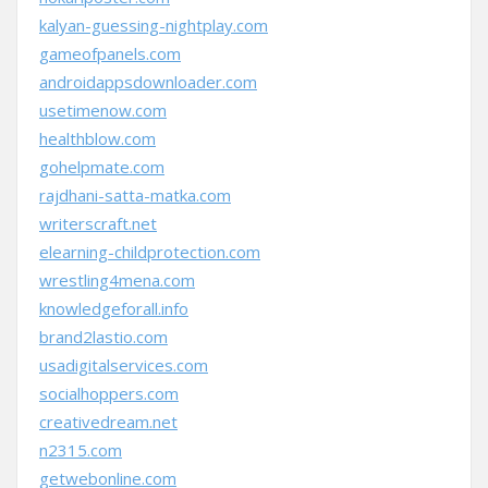
kalyan-guessing-nightplay.com
gameofpanels.com
androidappsdownloader.com
usetimenow.com
healthblow.com
gohelpmate.com
rajdhani-satta-matka.com
writerscraft.net
elearning-childprotection.com
wrestling4mena.com
knowledgeforall.info
brand2lastio.com
usadigitalservices.com
socialhoppers.com
creativedream.net
n2315.com
getwebonline.com