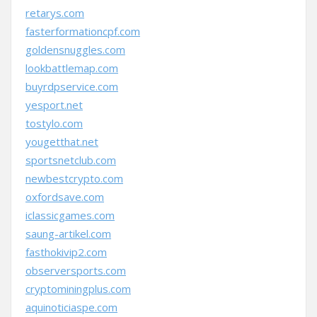
retarys.com
fasterformationcpf.com
goldensnuggles.com
lookbattlemap.com
buyrdpservice.com
yesport.net
tostylo.com
yougetthat.net
sportsnetclub.com
newbestcrypto.com
oxfordsave.com
iclassicgames.com
saung-artikel.com
fasthokivip2.com
observersports.com
cryptominingplus.com
aquinoticiaspe.com