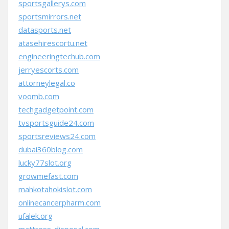
sportsgallerys.com
sportsmirrors.net
datasports.net
atasehirescortu.net
engineeringtechub.com
jerryescorts.com
attorneylegal.co
voomb.com
techgadgetpoint.com
tvsportsguide24.com
sportsreviews24.com
dubai360blog.com
lucky77slot.org
growmefast.com
mahkotahokislot.com
onlinecancerpharm.com
ufalek.org