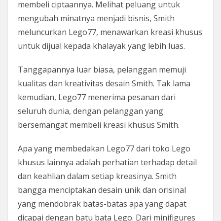
membeli ciptaannya. Melihat peluang untuk
mengubah minatnya menjadi bisnis, Smith
meluncurkan Lego77, menawarkan kreasi khusus
untuk dijual kepada khalayak yang lebih luas.
Tanggapannya luar biasa, pelanggan memuji
kualitas dan kreativitas desain Smith. Tak lama
kemudian, Lego77 menerima pesanan dari
seluruh dunia, dengan pelanggan yang
bersemangat membeli kreasi khusus Smith.
Apa yang membedakan Lego77 dari toko Lego
khusus lainnya adalah perhatian terhadap detail
dan keahlian dalam setiap kreasinya. Smith
bangga menciptakan desain unik dan orisinal
yang mendobrak batas-batas apa yang dapat
dicapai dengan batu bata Lego. Dari minifigures