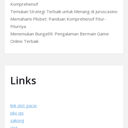
Komprehensif
Temukan Strategi Terbaik untuk Menang di Juruscasino
Memahami Plisbet: Panduan Komprehensif Fitur-
Fiturnya
Menemukan Bunga99: Pengalaman Bermain Game
Online Terbaik
Links
link slot gacor
pkv qq
sakong
slot