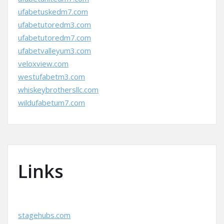
ufabetuskedm7.com
ufabetutoredm3.com
ufabetutoredm7.com
ufabetvalleyum3.com
veloxview.com
westufabetm3.com
whiskeybrothersllc.com
wildufabetum7.com
Links
stagehubs.com