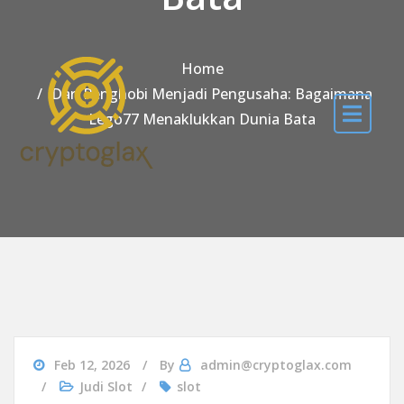
Home
Dari Penghobi Menjadi Pengusaha: Bagaimana
Lego77 Menaklukkan Dunia Bata
Feb 12, 2026
By
admin@cryptoglax.com
Judi Slot
slot