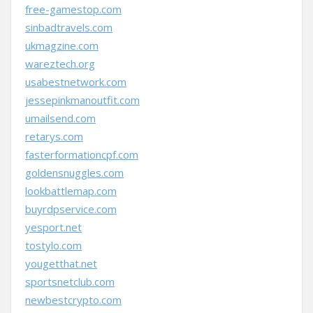
free-gamestop.com
sinbadtravels.com
ukmagzine.com
wareztech.org
usabestnetwork.com
jessepinkmanoutfit.com
umailsend.com
retarys.com
fasterformationcpf.com
goldensnuggles.com
lookbattlemap.com
buyrdpservice.com
yesport.net
tostylo.com
yougetthat.net
sportsnetclub.com
newbestcrypto.com