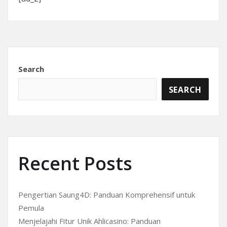
Search
SEARCH
Recent Posts
Pengertian Saung4D: Panduan Komprehensif untuk
Pemula
Menjelajahi Fitur Unik Ahlicasino: Panduan