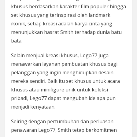
khusus berdasarkan karakter film populer hingga
set khusus yang terinspirasi oleh landmark
ikonik, setiap kreasi adalah karya cinta yang
menunjukkan hasrat Smith terhadap dunia batu
bata.
Selain menjual kreasi khusus, Lego77 juga
menawarkan layanan pembuatan khusus bagi
pelanggan yang ingin menghidupkan desain
mereka sendiri. Baik itu set khusus untuk acara
khusus atau minifigure unik untuk koleksi
pribadi, Lego77 dapat mengubah ide apa pun
menjadi kenyataan.
Seiring dengan pertumbuhan dan perluasan
penawaran Lego77, Smith tetap berkomitmen