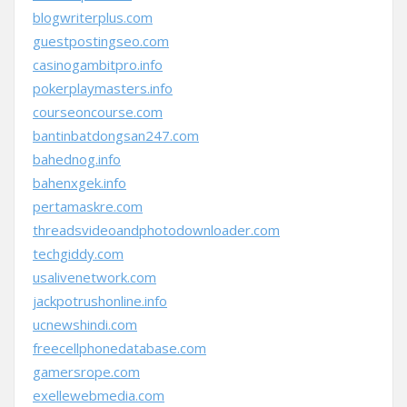
blogwriterplus.com
guestpostingseo.com
casinogambitpro.info
pokerplaymasters.info
courseoncourse.com
bantinbatdongsan247.com
bahednog.info
bahenxgek.info
pertamaskre.com
threadsvideoandphotodownloader.com
techgiddy.com
usalivenetwork.com
jackpotrushonline.info
ucnewshindi.com
freecellphonedatabase.com
gamersrope.com
exellewebmedia.com