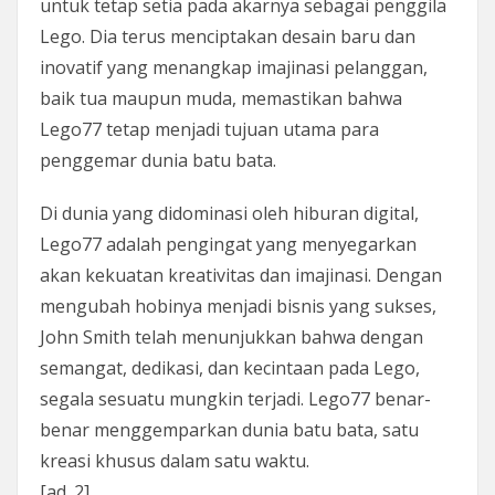
untuk tetap setia pada akarnya sebagai penggila
Lego. Dia terus menciptakan desain baru dan
inovatif yang menangkap imajinasi pelanggan,
baik tua maupun muda, memastikan bahwa
Lego77 tetap menjadi tujuan utama para
penggemar dunia batu bata.
Di dunia yang didominasi oleh hiburan digital,
Lego77 adalah pengingat yang menyegarkan
akan kekuatan kreativitas dan imajinasi. Dengan
mengubah hobinya menjadi bisnis yang sukses,
John Smith telah menunjukkan bahwa dengan
semangat, dedikasi, dan kecintaan pada Lego,
segala sesuatu mungkin terjadi. Lego77 benar-
benar menggemparkan dunia batu bata, satu
kreasi khusus dalam satu waktu.
[ad_2]