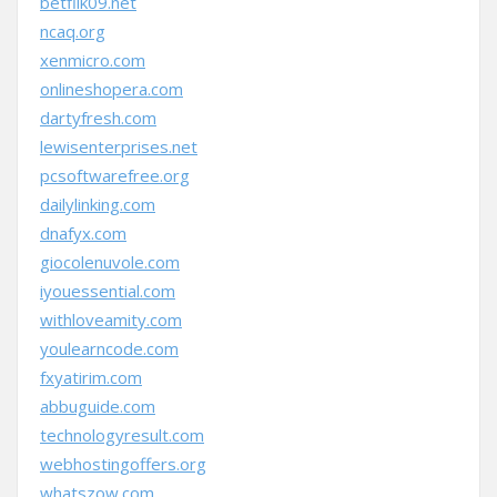
betflik09.net
ncaq.org
xenmicro.com
onlineshopera.com
dartyfresh.com
lewisenterprises.net
pcsoftwarefree.org
dailylinking.com
dnafyx.com
giocolenuvole.com
iyouessential.com
withloveamity.com
youlearncode.com
fxyatirim.com
abbuguide.com
technologyresult.com
webhostingoffers.org
whatszow.com