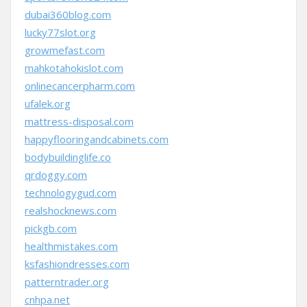
dubai360blog.com
lucky77slot.org
growmefast.com
mahkotahokislot.com
onlinecancerpharm.com
ufalek.org
mattress-disposal.com
happyflooringandcabinets.com
bodybuildinglife.co
qrdoggy.com
technologygud.com
realshocknews.com
pickgb.com
healthmistakes.com
ksfashiondresses.com
patterntrader.org
cnhpa.net