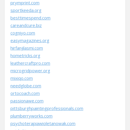
prymprint.com
sportkeeda.org
besttimespend.com
careandcure.biz
cogniyo.com
easymagazines.org
hirfanjilasmi.com
hometricks.org
leathercraftpro.com
microgridpower.org
mixiqo.com
needglobe.com
ortocoach.com
passionawe.com
pittsburghpaintingprofessionals.com
plumberryworks.com
psychoterapiawioletanowak.com