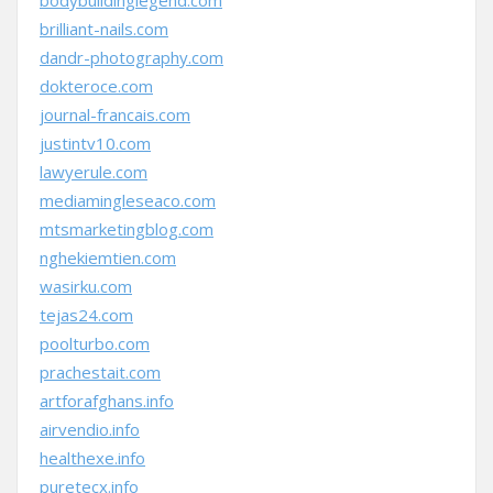
bodybuildinglegend.com
brilliant-nails.com
dandr-photography.com
dokteroce.com
journal-francais.com
justintv10.com
lawyerule.com
mediamingleseaco.com
mtsmarketingblog.com
nghekiemtien.com
wasirku.com
tejas24.com
poolturbo.com
prachestait.com
artforafghans.info
airvendio.info
healthexe.info
puretecx.info