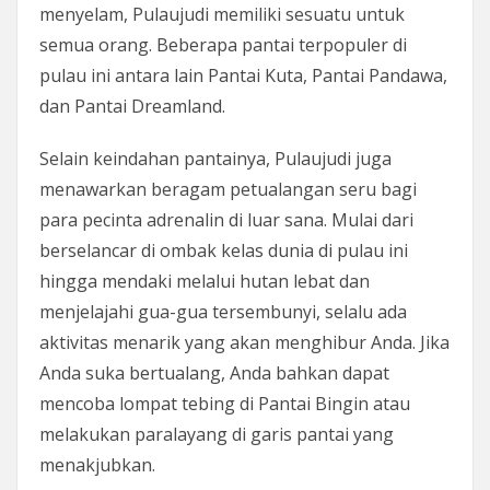
menyelam, Pulaujudi memiliki sesuatu untuk
semua orang. Beberapa pantai terpopuler di
pulau ini antara lain Pantai Kuta, Pantai Pandawa,
dan Pantai Dreamland.
Selain keindahan pantainya, Pulaujudi juga
menawarkan beragam petualangan seru bagi
para pecinta adrenalin di luar sana. Mulai dari
berselancar di ombak kelas dunia di pulau ini
hingga mendaki melalui hutan lebat dan
menjelajahi gua-gua tersembunyi, selalu ada
aktivitas menarik yang akan menghibur Anda. Jika
Anda suka bertualang, Anda bahkan dapat
mencoba lompat tebing di Pantai Bingin atau
melakukan paralayang di garis pantai yang
menakjubkan.