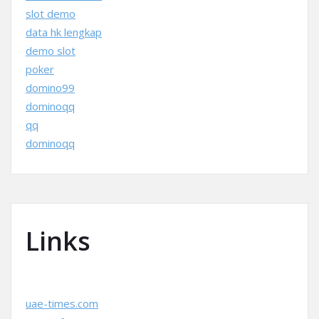
slot demo
data hk lengkap
demo slot
poker
domino99
dominoqq
qq
dominoqq
Links
uae-times.com