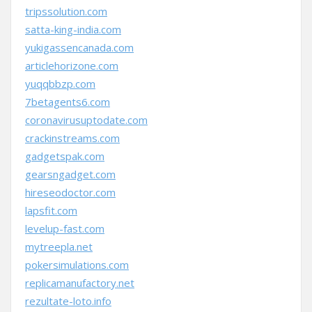
tripssolution.com
satta-king-india.com
yukigassencanada.com
articlehorizone.com
yuqqbbzp.com
7betagents6.com
coronavirusuptodate.com
crackinstreams.com
gadgetspak.com
gearsngadget.com
hireseodoctor.com
lapsfit.com
levelup-fast.com
mytreepla.net
pokersimulations.com
replicamanufactory.net
rezultate-loto.info