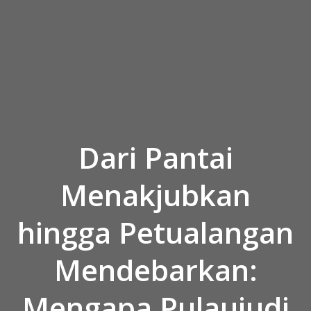
Skip to the content
Dari Pantai
Menakjubkan
hingga Petualangan
Mendebarkan:
Mengapa Pulaujudi