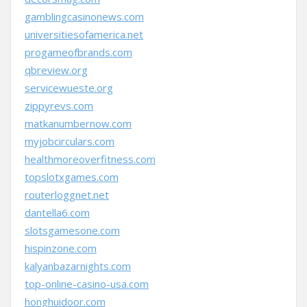
gamblingcasinonews.com
universitiesofamerica.net
progameofbrands.com
qbreview.org
servicewueste.org
zippyrevs.com
matkanumbernow.com
myjobcirculars.com
healthmoreoverfitness.com
topslotxgames.com
routerloggnet.net
dantella6.com
slotsgamesone.com
hispinzone.com
kalyanbazarnights.com
top-online-casino-usa.com
honghuidoor.com