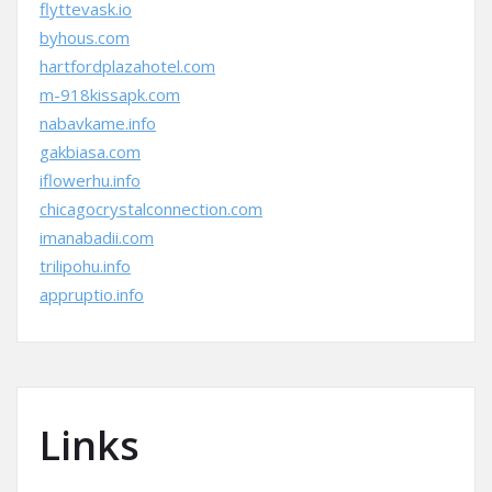
flyttevask.io
byhous.com
hartfordplazahotel.com
m-918kissapk.com
nabavkame.info
gakbiasa.com
iflowerhu.info
chicagocrystalconnection.com
imanabadii.com
trilipohu.info
appruptio.info
Links