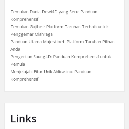
Temukan Dunia Dewi4D yang Seru: Panduan
Komprehensif
Temukan Gajibet: Platform Taruhan Terbaik untuk
Penggemar Olahraga
Panduan Utama Majestibet: Platform Taruhan Pilihan
Anda
Pengertian Saung4D: Panduan Komprehensif untuk
Pemula
Menjelajahi Fitur Unik Ahlicasino: Panduan
Komprehensif
Links