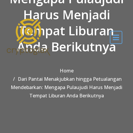
Harus Menjadi
Tempat Liburan
Anda Berikutnya
Home
Dari Pantai Menakjubkan hingga Petualangan
Mendebarkan: Mengapa Pulaujudi Harus Menjadi
Tempat Liburan Anda Berikutnya