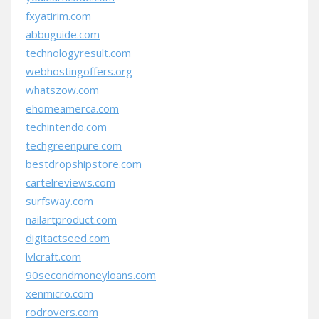
fxyatirim.com
abbuguide.com
technologyresult.com
webhostingoffers.org
whatszow.com
ehomeamerca.com
techintendo.com
techgreenpure.com
bestdropshipstore.com
cartelreviews.com
surfsway.com
nailartproduct.com
digitactseed.com
lvlcraft.com
90secondmoneyloans.com
xenmicro.com
rodrovers.com