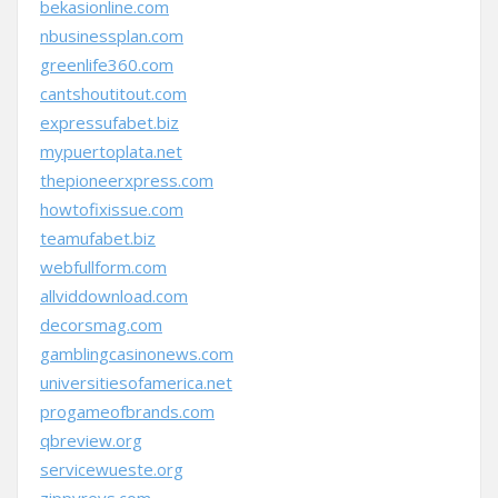
bekasionline.com
nbusinessplan.com
greenlife360.com
cantshoutitout.com
expressufabet.biz
mypuertoplata.net
thepioneerxpress.com
howtofixissue.com
teamufabet.biz
webfullform.com
allviddownload.com
decorsmag.com
gamblingcasinonews.com
universitiesofamerica.net
progameofbrands.com
qbreview.org
servicewueste.org