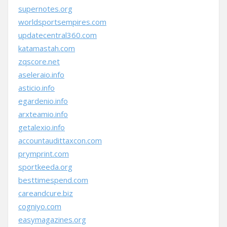
supernotes.org
worldsportsempires.com
updatecentral360.com
katamastah.com
zqscore.net
aseleraio.info
asticio.info
egardenio.info
arxteamio.info
getalexio.info
accountaudittaxcon.com
prymprint.com
sportkeeda.org
besttimespend.com
careandcure.biz
cogniyo.com
easymagazines.org