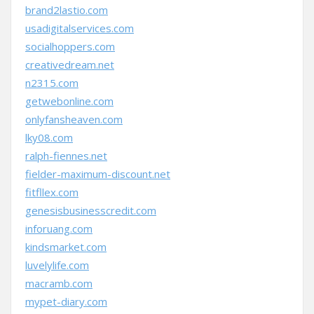
brand2lastio.com
usadigitalservices.com
socialhoppers.com
creativedream.net
n2315.com
getwebonline.com
onlyfansheaven.com
lky08.com
ralph-fiennes.net
fielder-maximum-discount.net
fitfllex.com
genesisbusinesscredit.com
inforuang.com
kindsmarket.com
luvelylife.com
macramb.com
mypet-diary.com