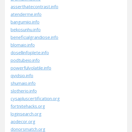
asserthatecontrast.info
atenderme.info
bangumiio.info
bekosunhu.info
beneficialgrandiose.info
blomaio.info
dosellinfoplete.info
podtubeio.info
powerfulvolatile.info
qvidsio.info
shumaio.info
slotherio.info
cysapluscertification.org
fortnitehacks.org
loginsearch.org
aodecor.org
donorsmatch.org