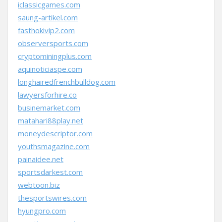
iclassicgames.com
saung-artikel.com
fasthokivip2.com
observersports.com
cryptominingplus.com
aquinoticiaspe.com
longhairedfrenchbulldog.com
lawyersforhire.co
businemarket.com
matahari88play.net
moneydescriptor.com
youthsmagazine.com
painaidee.net
sportsdarkest.com
webtoon.biz
thesportswires.com
hyungpro.com