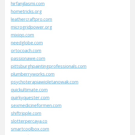
hirfanjilasmi.com
hometricks.org
leathercraftpro.com
microgridpower.org
mixiqo.com
needglobe.com
ortocoach.com
passionawe.com
pittsburghpaintingprofessionals.com
plumberryworks.com
psychoterapiawioletanowak.com
quickultimate.com
quirkyquester.com
sexmedicineformen.com
shiftripple.com
slotterpercaya.co
smartcoolbox.com