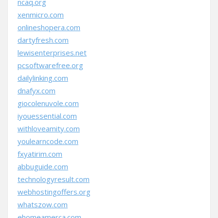
ncaq.org
xenmicro.com
onlineshopera.com
dartyfresh.com
lewisenterprises.net
pcsoftwarefree.org
dailylinking.com
dnafyx.com
giocolenuvole.com
iyouessential.com
withloveamity.com
youlearncode.com
fxyatirim.com
abbuguide.com
technologyresult.com
webhostingoffers.org
whatszow.com
ehomeamerca.com