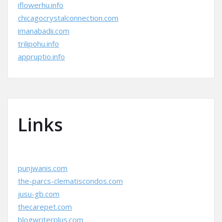
iflowerhu.info
chicagocrystalconnection.com
imanabadii.com
trilipohu.info
appruptio.info
Links
punjwanis.com
the-parcs-clematiscondos.com
jusu-gb.com
thecarepet.com
blogwriterplus.com