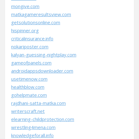
mongive.com
matkagameresultsview.com
getsolutionsonline.com
hispinner.org
criticalinsurance.info
nokariposter.com
kalyan-guessing-nightplay.com
gameofpanels.com
androidappsdownloader.com
usetimenow.com
healthblow.com
gohelpmate.com
rajdhani-satta-matka.com
writerscraft.net
elearning-childprotection.com
wrestling4mena.com
knowledgeforall.info