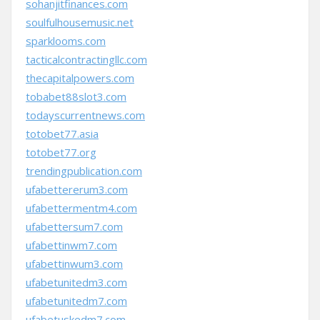
sohanjitfinances.com
soulfulhousemusic.net
sparklooms.com
tacticalcontractingllc.com
thecapitalpowers.com
tobabet88slot3.com
todayscurrentnews.com
totobet77.asia
totobet77.org
trendingpublication.com
ufabettererum3.com
ufabettermentm4.com
ufabettersum7.com
ufabettinwm7.com
ufabettinwum3.com
ufabetunitedm3.com
ufabetunitedm7.com
ufabetuskedm7.com