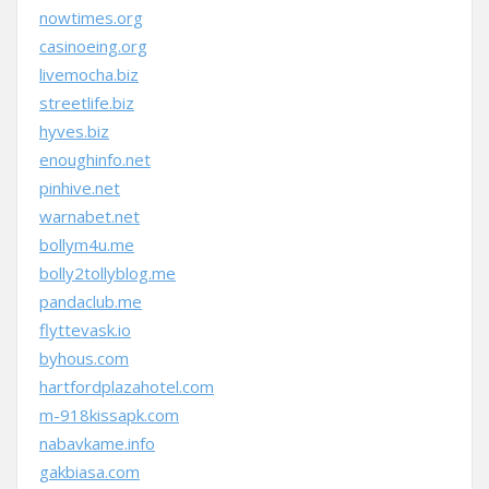
nowtimes.org
casinoeing.org
livemocha.biz
streetlife.biz
hyves.biz
enoughinfo.net
pinhive.net
warnabet.net
bollym4u.me
bolly2tollyblog.me
pandaclub.me
flyttevask.io
byhous.com
hartfordplazahotel.com
m-918kissapk.com
nabavkame.info
gakbiasa.com