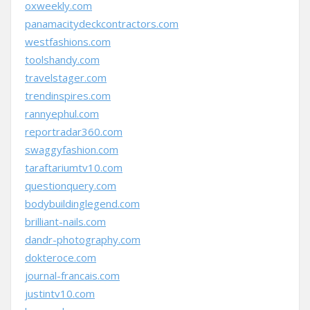
oxweekly.com
panamacitydeckcontractors.com
westfashions.com
toolshandy.com
travelstager.com
trendinspires.com
rannyephul.com
reportradar360.com
swaggyfashion.com
taraftariumtv10.com
questionquery.com
bodybuildinglegend.com
brilliant-nails.com
dandr-photography.com
dokteroce.com
journal-francais.com
justintv10.com