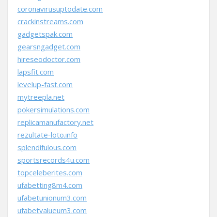
coronavirusuptodate.com
crackinstreams.com
gadgetspak.com
gearsngadget.com
hireseodoctor.com
lapsfit.com
levelup-fast.com
mytreepla.net
pokersimulations.com
replicamanufactory.net
rezultate-loto.info
splendifulous.com
sportsrecords4u.com
topceleberites.com
ufabetting8m4.com
ufabetunionum3.com
ufabetvalueum3.com