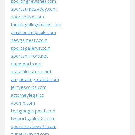
sportingnewsnet.com
sportstime24day.com
sporteslive.com
theblingblingshields.com
pinkfrenchtipnails.com
newgamestv.com
sportsgallerys.com
sportsmirrors.net
datasports.net
atasehirescortu.net
engineeringtechub.com
jerryescorts.com
attorneylegal.co
voomb.com
techgadgetpoint.com
tvsportsguide24.com
sportsreviews24.com
dubai360blog.com