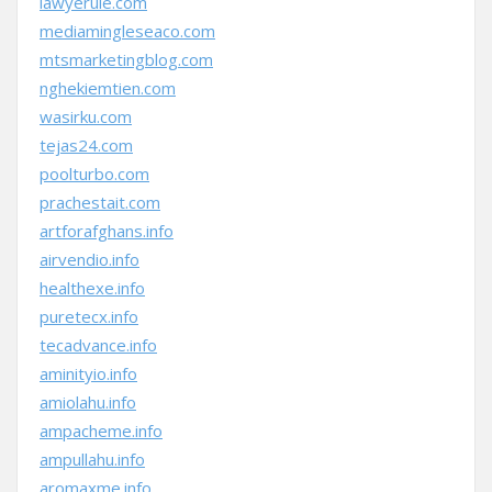
lawyerule.com
mediamingleseaco.com
mtsmarketingblog.com
nghekiemtien.com
wasirku.com
tejas24.com
poolturbo.com
prachestait.com
artforafghans.info
airvendio.info
healthexe.info
puretecx.info
tecadvance.info
aminityio.info
amiolahu.info
ampacheme.info
ampullahu.info
aromaxme.info