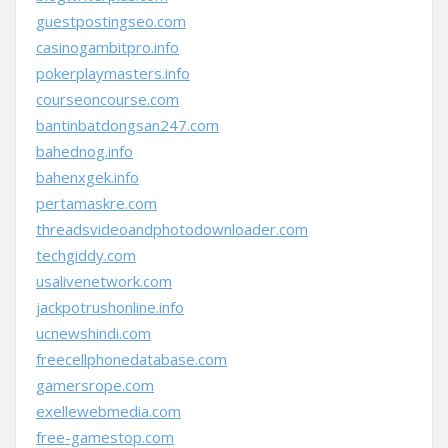
guestpostingseo.com
casinogambitpro.info
pokerplaymasters.info
courseoncourse.com
bantinbatdongsan247.com
bahednog.info
bahenxgek.info
pertamaskre.com
threadsvideoandphotodownloader.com
techgiddy.com
usalivenetwork.com
jackpotrushonline.info
ucnewshindi.com
freecellphonedatabase.com
gamersrope.com
exellewebmedia.com
free-gamestop.com