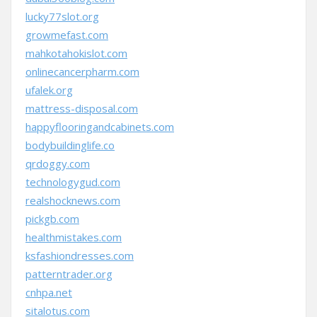
lucky77slot.org
growmefast.com
mahkotahokislot.com
onlinecancerpharm.com
ufalek.org
mattress-disposal.com
happyflooringandcabinets.com
bodybuildinglife.co
qrdoggy.com
technologygud.com
realshocknews.com
pickgb.com
healthmistakes.com
ksfashiondresses.com
patterntrader.org
cnhpa.net
sitalotus.com