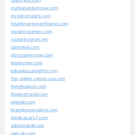
zippyrevs.com
matkanumbernow.com
myjobcirculars.com
healthmoreoverfitness.com
topslotxgames.com
routerloggnet.net
dantella6.com
slotsgamesone.com
hispinzone.com
kalyanbazarnights.com
top-online-casino-usa.com
honghuidoor.com
flowingtravel.com
nineniki.com
brandiospecialists.com
medicalcare7.com
adtennaball.com
nabzah.com