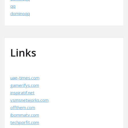
qq
dominoqq
Links
uae-times.com
gamerifys.com
inspiratif.net
vsmsnetworks.com
offthem.com
ibommatv.com
techporfit.com