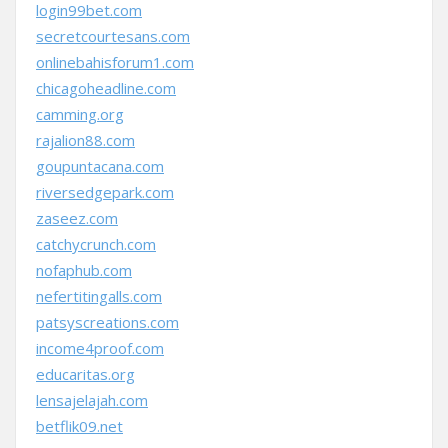
login99bet.com
secretcourtesans.com
onlinebahisforum1.com
chicagoheadline.com
camming.org
rajalion88.com
goupuntacana.com
riversedgepark.com
zaseez.com
catchycrunch.com
nofaphub.com
nefertitingalls.com
patsyscreations.com
income4proof.com
educaritas.org
lensajelajah.com
betflik09.net