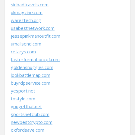
sinbadtravels.com
ukmagzine.com
wareztech.org
usabestnetwork.com
jessepinkmanoutfit.com
umailsend.com
retarys.com
fasterformationcpf.com
goldensnuggles.com
lookbattlemap.com
buyrdpservice.com
yesport.net
tostylo.com
yougetthat.net
sportsnetclub.com
newbestcrypto.com
oxfordsave.com