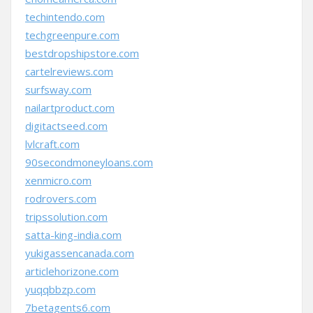
techintendo.com
techgreenpure.com
bestdropshipstore.com
cartelreviews.com
surfsway.com
nailartproduct.com
digitactseed.com
lvlcraft.com
90secondmoneyloans.com
xenmicro.com
rodrovers.com
tripssolution.com
satta-king-india.com
yukigassencanada.com
articlehorizone.com
yuqqbbzp.com
7betagents6.com