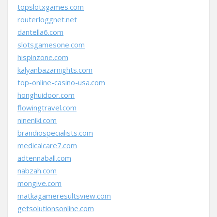
topslotxgames.com
routerloggnet.net
dantella6.com
slotsgamesone.com
hispinzone.com
kalyanbazarnights.com
top-online-casino-usa.com
honghuidoor.com
flowingtravel.com
nineniki.com
brandiospecialists.com
medicalcare7.com
adtennaball.com
nabzah.com
mongive.com
matkagameresultsview.com
getsolutionsonline.com