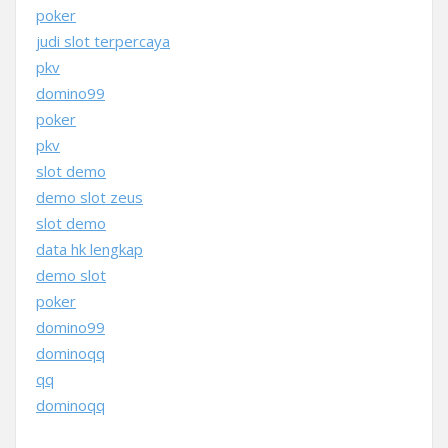
poker
judi slot terpercaya
pkv
domino99
poker
pkv
slot demo
demo slot zeus
slot demo
data hk lengkap
demo slot
poker
domino99
dominoqq
qq
dominoqq