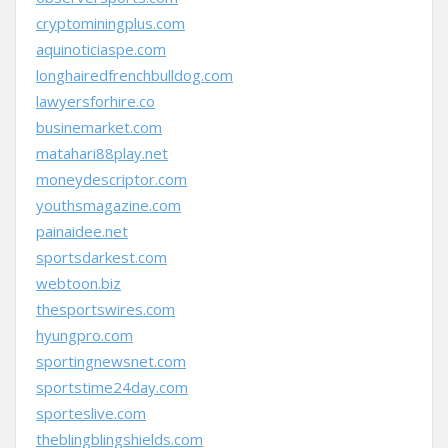
cryptominingplus.com
aquinoticiaspe.com
longhairedfrenchbulldog.com
lawyersforhire.co
businemarket.com
matahari88play.net
moneydescriptor.com
youthsmagazine.com
painaidee.net
sportsdarkest.com
webtoon.biz
thesportswires.com
hyungpro.com
sportingnewsnet.com
sportstime24day.com
sporteslive.com
theblingblingshields.com