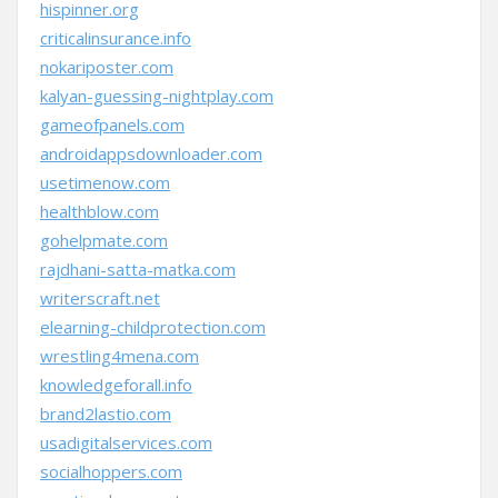
hispinner.org
criticalinsurance.info
nokariposter.com
kalyan-guessing-nightplay.com
gameofpanels.com
androidappsdownloader.com
usetimenow.com
healthblow.com
gohelpmate.com
rajdhani-satta-matka.com
writerscraft.net
elearning-childprotection.com
wrestling4mena.com
knowledgeforall.info
brand2lastio.com
usadigitalservices.com
socialhoppers.com