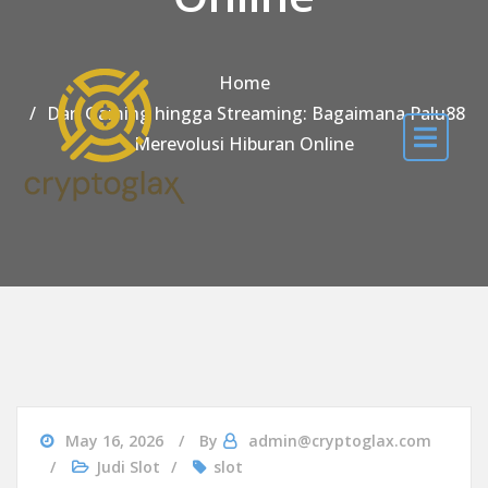
Home
Dari Gaming hingga Streaming: Bagaimana Palu88
Merevolusi Hiburan Online
May 16, 2026
By
admin@cryptoglax.com
Judi Slot
slot