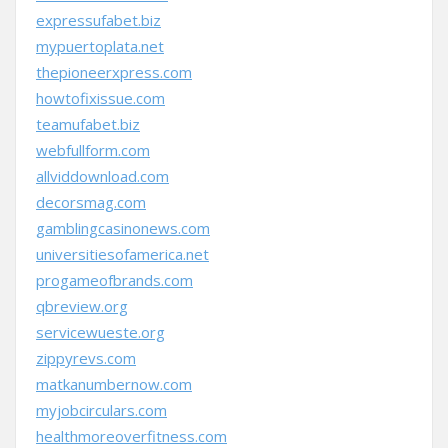
expressufabet.biz
mypuertoplata.net
thepioneerxpress.com
howtofixissue.com
teamufabet.biz
webfullform.com
allviddownload.com
decorsmag.com
gamblingcasinonews.com
universitiesofamerica.net
progameofbrands.com
qbreview.org
servicewueste.org
zippyrevs.com
matkanumbernow.com
myjobcirculars.com
healthmoreoverfitness.com