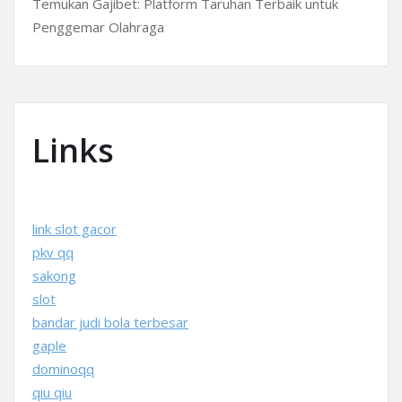
Temukan Gajibet: Platform Taruhan Terbaik untuk
Penggemar Olahraga
Links
link slot gacor
pkv qq
sakong
slot
bandar judi bola terbesar
gaple
dominoqq
qiu qiu