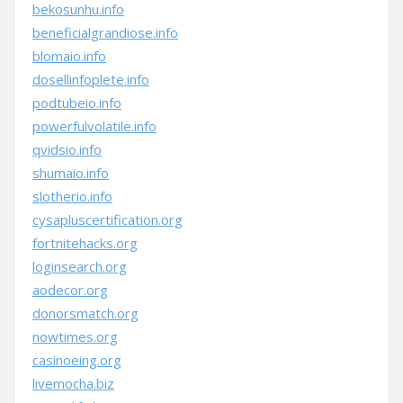
bekosunhu.info
beneficialgrandiose.info
blomaio.info
dosellinfoplete.info
podtubeio.info
powerfulvolatile.info
qvidsio.info
shumaio.info
slotherio.info
cysapluscertification.org
fortnitehacks.org
loginsearch.org
aodecor.org
donorsmatch.org
nowtimes.org
casinoeing.org
livemocha.biz