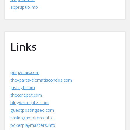
appruptio.info
Links
punjwanis.com
the-parcs-clematiscondos.com
jusu-gb.com
thecarepet.com
blogwriterplus.com
guestpostingseo.com
casinogambitpro.info
pokerplaymasters.info