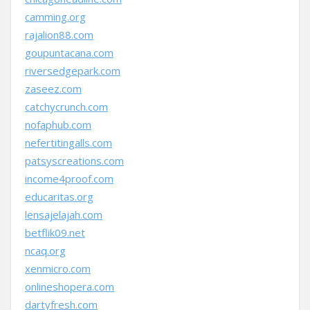
camming.org
rajalion88.com
goupuntacana.com
riversedgepark.com
zaseez.com
catchycrunch.com
nofaphub.com
nefertitingalls.com
patsyscreations.com
income4proof.com
educaritas.org
lensajelajah.com
betflik09.net
ncaq.org
xenmicro.com
onlineshopera.com
dartyfresh.com