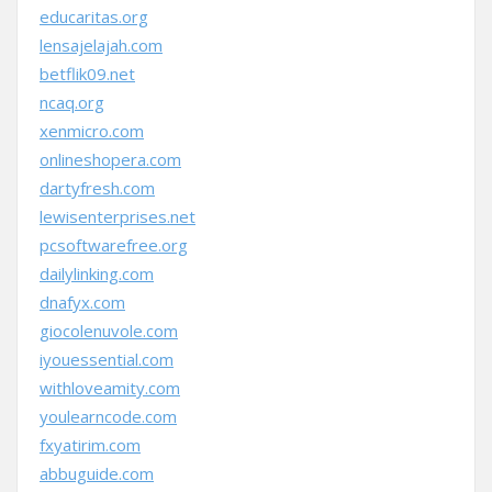
educaritas.org
lensajelajah.com
betflik09.net
ncaq.org
xenmicro.com
onlineshopera.com
dartyfresh.com
lewisenterprises.net
pcsoftwarefree.org
dailylinking.com
dnafyx.com
giocolenuvole.com
iyouessential.com
withloveamity.com
youlearncode.com
fxyatirim.com
abbuguide.com