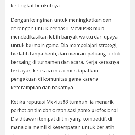
ke tingkat berikutnya.
Dengan keinginan untuk meningkatkan dan
dorongan untuk berhasil, Mevius88 mulai
mendedikasikan lebih banyak waktu dan upaya
untuk bermain game. Dia mempelajari strategi,
berlatih tanpa henti, dan mencari peluang untuk
bersaing di turnamen dan acara. Kerja kerasnya
terbayar, ketika ia mulai mendapatkan
pengakuan di komunitas game karena
keterampilan dan bakatnya.
Ketika reputasi Mevius88 tumbuh, ia menarik
perhatian tim dan organisasi game profesional.
Dia ditawari tempat di tim yang kompetitif, di
mana dia memiliki kesempatan untuk berlatih