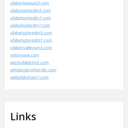
ufabettinwum3.com
ufabetunitedm3.com
ufabetunitedm7.com
ufabetuskedm7.com
ufabetutoredm3.com
ufabetutoredm7.com
ufabetvalleyum3.com
veloxview.com
westufabetm3.com
whiskeybrothersllc.com
wildufabetum7.com
Links