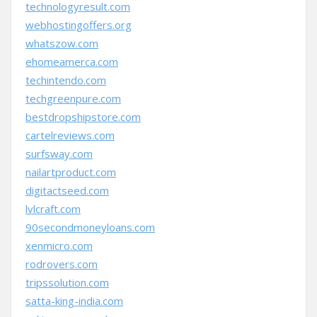
technologyresult.com
webhostingoffers.org
whatszow.com
ehomeamerca.com
techintendo.com
techgreenpure.com
bestdropshipstore.com
cartelreviews.com
surfsway.com
nailartproduct.com
digitactseed.com
lvlcraft.com
90secondmoneyloans.com
xenmicro.com
rodrovers.com
tripssolution.com
satta-king-india.com