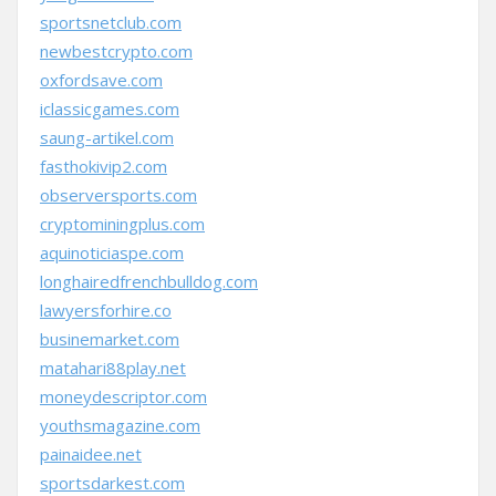
sportsnetclub.com
newbestcrypto.com
oxfordsave.com
iclassicgames.com
saung-artikel.com
fasthokivip2.com
observersports.com
cryptominingplus.com
aquinoticiaspe.com
longhairedfrenchbulldog.com
lawyersforhire.co
businemarket.com
matahari88play.net
moneydescriptor.com
youthsmagazine.com
painaidee.net
sportsdarkest.com