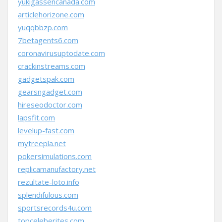
yukigassencanada.com
articlehorizone.com
yuqqbbzp.com
7betagents6.com
coronavirusuptodate.com
crackinstreams.com
gadgetspak.com
gearsngadget.com
hireseodoctor.com
lapsfit.com
levelup-fast.com
mytreepla.net
pokersimulations.com
replicamanufactory.net
rezultate-loto.info
splendifulous.com
sportsrecords4u.com
topceleberites.com