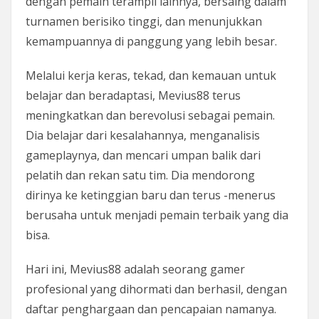
dengan pemain terampil lainnya, bersaing dalam
turnamen berisiko tinggi, dan menunjukkan
kemampuannya di panggung yang lebih besar.
Melalui kerja keras, tekad, dan kemauan untuk
belajar dan beradaptasi, Mevius88 terus
meningkatkan dan berevolusi sebagai pemain.
Dia belajar dari kesalahannya, menganalisis
gameplaynya, dan mencari umpan balik dari
pelatih dan rekan satu tim. Dia mendorong
dirinya ke ketinggian baru dan terus -menerus
berusaha untuk menjadi pemain terbaik yang dia
bisa.
Hari ini, Mevius88 adalah seorang gamer
profesional yang dihormati dan berhasil, dengan
daftar penghargaan dan pencapaian namanya.