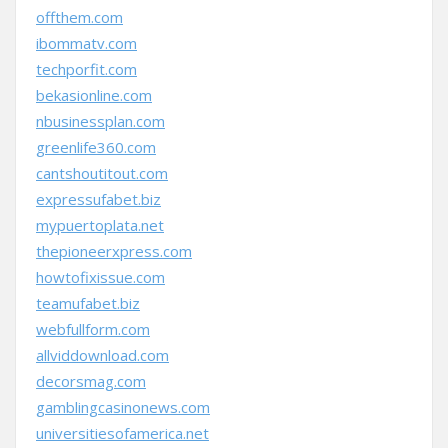
offthem.com
ibommatv.com
techporfit.com
bekasionline.com
nbusinessplan.com
greenlife360.com
cantshoutitout.com
expressufabet.biz
mypuertoplata.net
thepioneerxpress.com
howtofixissue.com
teamufabet.biz
webfullform.com
allviddownload.com
decorsmag.com
gamblingcasinonews.com
universitiesofamerica.net