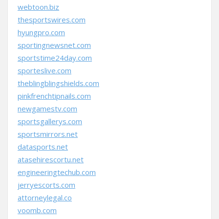
webtoon.biz
thesportswires.com
hyungpro.com
sportingnewsnet.com
sportstime24day.com
sporteslive.com
theblingblingshields.com
pinkfrenchtipnails.com
newgamestv.com
sportsgallerys.com
sportsmirrors.net
datasports.net
atasehirescortu.net
engineeringtechub.com
jerryescorts.com
attorneylegal.co
voomb.com