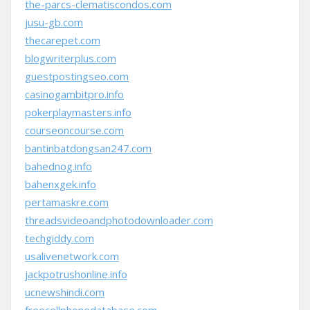
the-parcs-clematiscondos.com
jusu-gb.com
thecarepet.com
blogwriterplus.com
guestpostingseo.com
casinogambitpro.info
pokerplaymasters.info
courseoncourse.com
bantinbatdongsan247.com
bahednog.info
bahenxgek.info
pertamaskre.com
threadsvideoandphotodownloader.com
techgiddy.com
usalivenetwork.com
jackpotrushonline.info
ucnewshindi.com