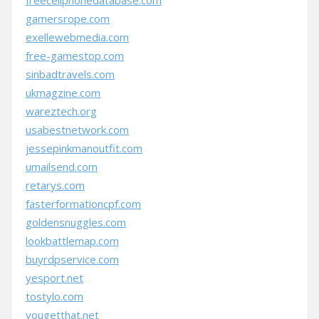
freecellphonedatabase.com
gamersrope.com
exellewebmedia.com
free-gamestop.com
sinbadtravels.com
ukmagzine.com
wareztech.org
usabestnetwork.com
jessepinkmanoutfit.com
umailsend.com
retarys.com
fasterformationcpf.com
goldensnuggles.com
lookbattlemap.com
buyrdpservice.com
yesport.net
tostylo.com
yougetthat.net