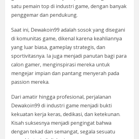
satu pemain top di industri game, dengan banyak
penggemar dan pendukung.
Saat ini, Dewakoin99 adalah sosok yang disegani
di komunitas game, dikenal karena keahliannya
yang luar biasa, gameplay strategis, dan
sportivitasnya. Ia juga menjadi panutan bagi para
calon gamer, menginspirasi mereka untuk
mengejar impian dan pantang menyerah pada
passion mereka.
Dari amatir hingga profesional, perjalanan
Dewakoin99 di industri game menjadi bukti
kekuatan kerja keras, dedikasi, dan ketekunan.
Kisah suksesnya menjadi pengingat bahwa
dengan tekad dan semangat, segala sesuatu