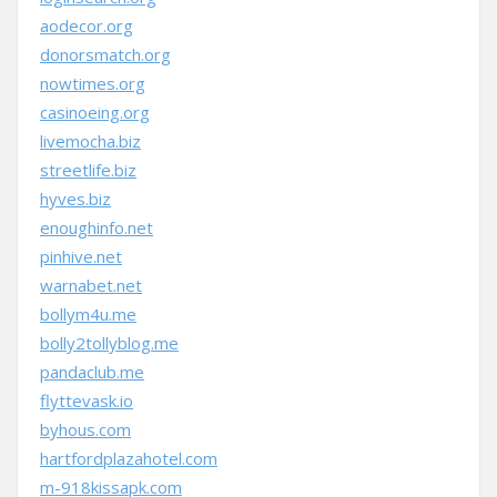
aodecor.org
donorsmatch.org
nowtimes.org
casinoeing.org
livemocha.biz
streetlife.biz
hyves.biz
enoughinfo.net
pinhive.net
warnabet.net
bollym4u.me
bolly2tollyblog.me
pandaclub.me
flyttevask.io
byhous.com
hartfordplazahotel.com
m-918kissapk.com