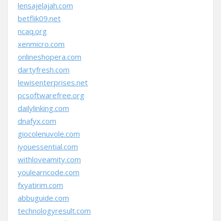
lensajelajah.com
betflik09.net
ncaq.org
xenmicro.com
onlineshopera.com
dartyfresh.com
lewisenterprises.net
pcsoftwarefree.org
dailylinking.com
dnafyx.com
giocolenuvole.com
iyouessential.com
withloveamity.com
youlearncode.com
fxyatirim.com
abbuguide.com
technologyresult.com