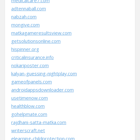
medicalcare7.com
adtennaball.com
nabzah.com
mongive.com
matkagameresultsview.com
getsolutionsonline.com
hispinner.org
criticalinsurance.info
nokariposter.com
kalyan-guessing-nightplay.com
gameofpanels.com
androidappsdownloader.com
usetimenow.com
healthblow.com
gohelpmate.com
rajdhani-satta-matka.com
writerscraft.net
elearning-childprotection.com