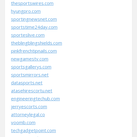
thesportswires.com
hyungpro.com
sportingnewsnet.com
sportstime24day.com
sporteslive.com
theblingblingshields.com
pinkfrenchtipnails.com
newgamestv.com
sportsgallerys.com
sportsmirrors.net
datasports.net
atasehirescortu.net
engineeringtechub.com
jerryescorts.com
attorneylegal.co
voomb.com
techgadgetpoint.com