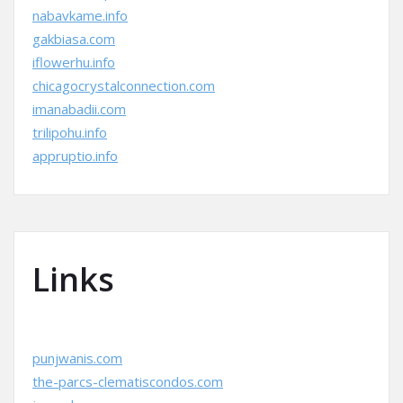
nabavkame.info
gakbiasa.com
iflowerhu.info
chicagocrystalconnection.com
imanabadii.com
trilipohu.info
appruptio.info
Links
punjwanis.com
the-parcs-clematiscondos.com