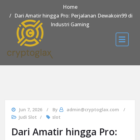
Home
Dari Amatir hingga Pro: Perjalanan Dewakoin99 di
Industri Gaming
Jun 7, 2026
By
admin@cryptoglax.com
Judi Slot
slot
Dari Amatir hingga Pro: