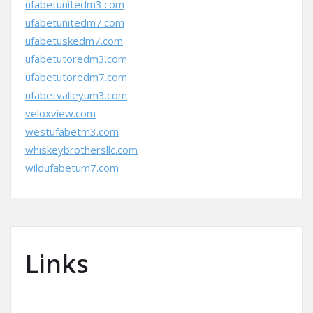
ufabetunitedm3.com
ufabetunitedm7.com
ufabetuskedm7.com
ufabetutoredm3.com
ufabetutoredm7.com
ufabetvalleyum3.com
veloxview.com
westufabetm3.com
whiskeybrothersllc.com
wildufabetum7.com
Links