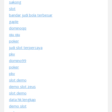
sakong
slot
bandar judi bola terbesar
gaple
dominoqq
qiu qiu
poker
judi slot terpercaya
pkv
domino99
poker
pkv
slot demo
demo slot zeus
slot demo
data hk lengkap
demo slot