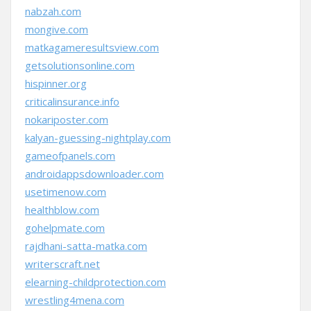
nabzah.com
mongive.com
matkagameresultsview.com
getsolutionsonline.com
hispinner.org
criticalinsurance.info
nokariposter.com
kalyan-guessing-nightplay.com
gameofpanels.com
androidappsdownloader.com
usetimenow.com
healthblow.com
gohelpmate.com
rajdhani-satta-matka.com
writerscraft.net
elearning-childprotection.com
wrestling4mena.com