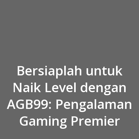
Skip to the content
Bersiaplah untuk
Naik Level dengan
AGB99: Pengalaman
Gaming Premier