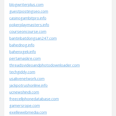
blogwriterplus.com
guestpostingseo.com
casinogambitpro.info
pokerplaymasters.info
courseoncourse.com
bantinbatdongsan247.com
bahednog.info
bahenxgek.info
pertamaskre.com
threadsvideoandphotodownloader.com
techgiddy.com
usalivenetwork.com
jackpotrushonline.info
ucnewshindi.com
freecellphonedatabase.com
gamersrope.com
exellewebmedia.com