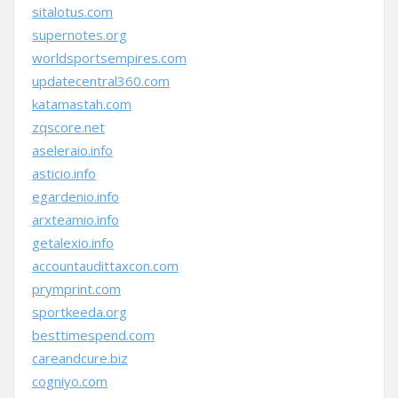
sitalotus.com
supernotes.org
worldsportsempires.com
updatecentral360.com
katamastah.com
zqscore.net
aseleraio.info
asticio.info
egardenio.info
arxteamio.info
getalexio.info
accountaudittaxcon.com
prymprint.com
sportkeeda.org
besttimespend.com
careandcure.biz
cogniyo.com