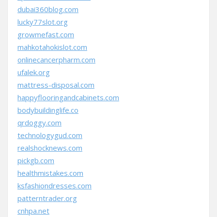
dubai360blog.com
lucky77slot.org
growmefast.com
mahkotahokislot.com
onlinecancerpharm.com
ufalek.org
mattress-disposal.com
happyflooringandcabinets.com
bodybuildinglife.co
qrdoggy.com
technologygud.com
realshocknews.com
pickgb.com
healthmistakes.com
ksfashiondresses.com
patterntrader.org
cnhpa.net