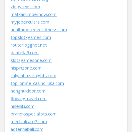
zippyrevs.com
matkanumbernow.com
myjobcirculars.com
healthmoreoverfitness.com
topslotxgames.com
routerloggnet.net
dantella6.com
slotsgamesone.com
hispinzone.com
kalyanbazarnights.com
top-online-casino-usa.com
honghuidoor.com
flowingtravel.com
nineniki.com
brandiospecialists.com
medicalcare7.com
adtennaball.com