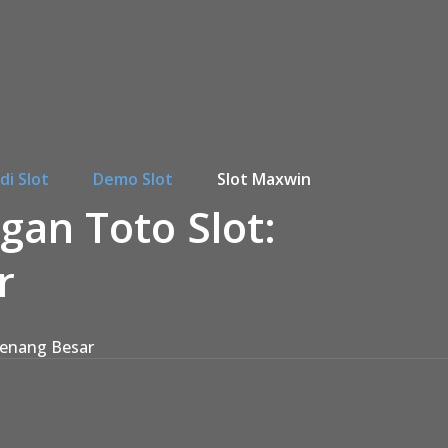
di Slot
Demo Slot
Slot Maxwin
an Toto Slot:
r
enang Besar