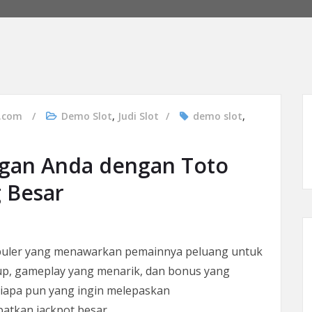
.com
Demo Slot
,
Judi Slot
demo slot
,
gan Anda dengan Toto
 Besar
populer yang menawarkan pemainnya peluang untuk
up, gameplay yang menarik, dan bonus yang
siapa pun yang ingin melepaskan
tkan jackpot besar.