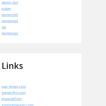
demo slot
poker
domino99
dominoqq
qq
dominoqq
Links
uae-times.com
gamerifys.com
inspiratif.net
vsmsnetworks.com