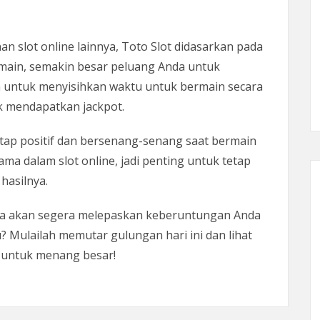
an slot online lainnya, Toto Slot didasarkan pada
ain, semakin besar peluang Anda untuk
 untuk menyisihkan waktu untuk bermain secara
k mendapatkan jackpot.
 tetap positif dan bersenang-senang saat bermain
ma dalam slot online, jadi penting untuk tetap
hasilnya.
nda akan segera melepaskan keberuntungan Anda
 Mulailah memutar gulungan hari ini dan lihat
 untuk menang besar!