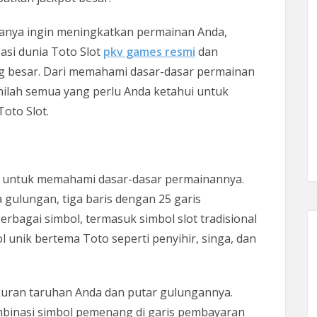
 hanya ingin meningkatkan permainan Anda,
si dunia Toto Slot
pkv games resmi
dan
 besar. Dari memahami dasar-dasar permainan
inilah semua yang perlu Anda ketahui untuk
oto Slot.
ng untuk memahami dasar-dasar permainannya.
a gulungan, tiga baris dengan 25 garis
bagai simbol, termasuk simbol slot tradisional
bol unik bertema Toto seperti penyihir, singa, dan
kuran taruhan Anda dan putar gulungannya.
binasi simbol pemenang di garis pembayaran