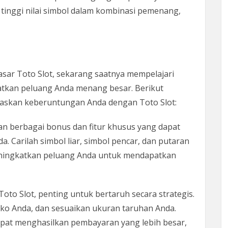
inggi nilai simbol dalam kombinasi pemenang,
sar Toto Slot, sekarang saatnya mempelajari
atkan peluang Anda menang besar. Berikut
askan keberuntungan Anda dengan Toto Slot:
n berbagai bonus dan fitur khusus yang dapat
arilah simbol liar, simbol pencar, dan putaran
meningkatkan peluang Anda untuk mendapatkan
Toto Slot, penting untuk bertaruh secara strategis.
iko Anda, dan sesuaikan ukuran taruhan Anda.
dapat menghasilkan pembayaran yang lebih besar,