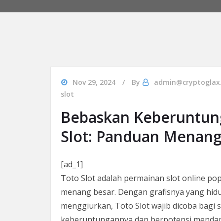
Nov 29, 2024
By
admin@cryptoglax
slot
Bebaskan Keberuntun
Slot: Panduan Menang
[ad_1]
Toto Slot adalah permainan slot online 
menang besar. Dengan grafisnya yang hid
menggiurkan, Toto Slot wajib dicoba bagi 
keberuntungannya dan berpotensi mendapa