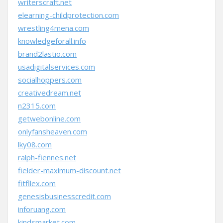
writerscraft.net
elearning-childprotection.com
wrestling4mena.com
knowledgeforall.info
brand2lastio.com
usadigitalservices.com
socialhoppers.com
creativedream.net
n2315.com
getwebonline.com
onlyfansheaven.com
lky08.com
ralph-fiennes.net
fielder-maximum-discount.net
fitfllex.com
genesisbusinesscredit.com
inforuang.com
kindsmarket.com