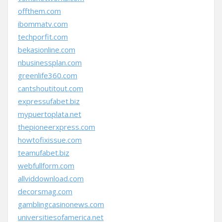
offthem.com
ibommatv.com
techporfit.com
bekasionline.com
nbusinessplan.com
greenlife360.com
cantshoutitout.com
expressufabet.biz
mypuertoplata.net
thepioneerxpress.com
howtofixissue.com
teamufabet.biz
webfullform.com
allviddownload.com
decorsmag.com
gamblingcasinonews.com
universitiesofamerica.net