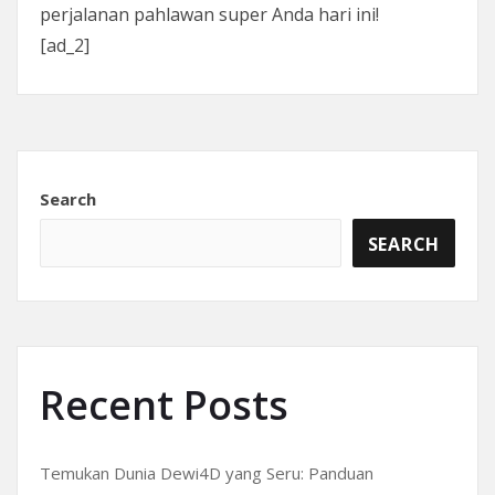
perjalanan pahlawan super Anda hari ini!
[ad_2]
Search
SEARCH
Recent Posts
Temukan Dunia Dewi4D yang Seru: Panduan