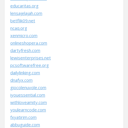
educaritas.org
lensajelajah.com
betflik09.net
ncaq.org
xenmicro.com
onlineshopera.com
dartyfresh.com
lewisenterprises.net
pcsoftwarefree.org
dailylinking.com
dnafyx.com
giocolenuvole.com
iyouessential.com
withloveamity.com
youlearncode.com
fxyatirim.com
abbuguide.com