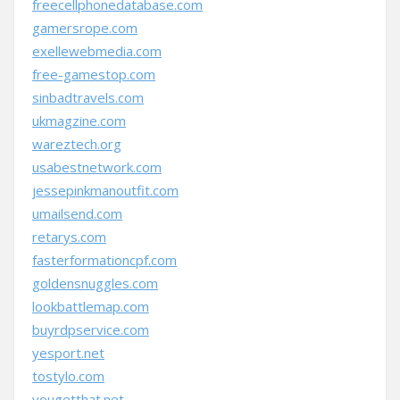
freecellphonedatabase.com
gamersrope.com
exellewebmedia.com
free-gamestop.com
sinbadtravels.com
ukmagzine.com
wareztech.org
usabestnetwork.com
jessepinkmanoutfit.com
umailsend.com
retarys.com
fasterformationcpf.com
goldensnuggles.com
lookbattlemap.com
buyrdpservice.com
yesport.net
tostylo.com
yougetthat.net