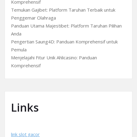
Komprehensif
Temukan Gajibet: Platform Taruhan Terbaik untuk
Penggemar Olahraga
Panduan Utama Majestibet: Platform Taruhan Pilihan
Anda
Pengertian Saung4D: Panduan Komprehensif untuk
Pemula
Menjelajahi Fitur Unik Ahlicasino: Panduan
Komprehensif
Links
link slot gacor