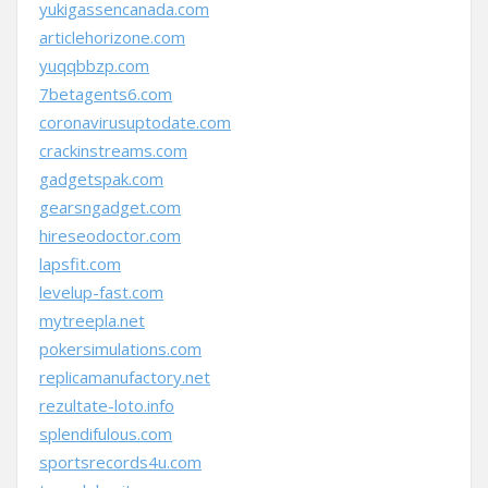
yukigassencanada.com
articlehorizone.com
yuqqbbzp.com
7betagents6.com
coronavirusuptodate.com
crackinstreams.com
gadgetspak.com
gearsngadget.com
hireseodoctor.com
lapsfit.com
levelup-fast.com
mytreepla.net
pokersimulations.com
replicamanufactory.net
rezultate-loto.info
splendifulous.com
sportsrecords4u.com