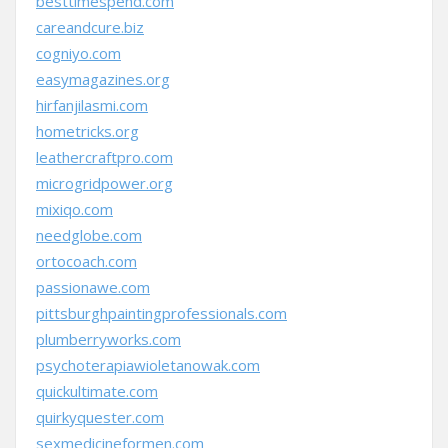
besttimespend.com
careandcure.biz
cogniyo.com
easymagazines.org
hirfanjilasmi.com
hometricks.org
leathercraftpro.com
microgridpower.org
mixiqo.com
needglobe.com
ortocoach.com
passionawe.com
pittsburghpaintingprofessionals.com
plumberryworks.com
psychoterapiawioletanowak.com
quickultimate.com
quirkyquester.com
sexmedicineformen.com