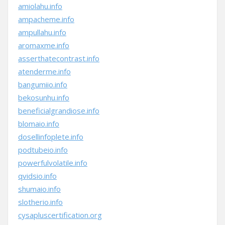
amiolahu.info
ampacheme.info
ampullahu.info
aromaxme.info
asserthatecontrast.info
atenderme.info
bangumiio.info
bekosunhu.info
beneficialgrandiose.info
blomaio.info
dosellinfoplete.info
podtubeio.info
powerfulvolatile.info
qvidsio.info
shumaio.info
slotherio.info
cysapluscertification.org