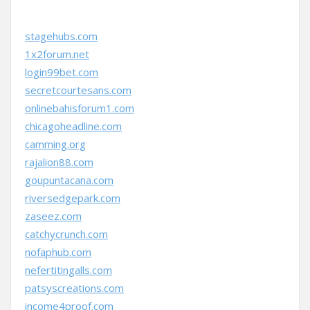
stagehubs.com
1x2forum.net
login99bet.com
secretcourtesans.com
onlinebahisforum1.com
chicagoheadline.com
camming.org
rajalion88.com
goupuntacana.com
riversedgepark.com
zaseez.com
catchycrunch.com
nofaphub.com
nefertitingalls.com
patsyscreations.com
income4proof.com