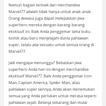
Namun bagian terbaik dari merchandise
Marvel77 adalah tidak hanya untuk anak-anak.
Orang dewasa juga dapat melepaskan jiwa
superhero mereka dengan barang-barang
eksklusif ini. Baik Anda penggemar lama buku
komik atau baru menjelajahi dunia pahlawan
super, selalu ada sesuatu untuk semua orang di
Marvel77.
Jadi mengapa menunggu? Bebaskan jiwa
superhero Anda hari ini dengan merchandise
eksklusif Marvel77. Baik Anda penggemar Iron
Man, Captain America, Spider-Man, atau
pahlawan super lainnya, Anda akan menemukan
semua yang Anda perlukan untuk merasa seperti
pahlawan sejati. Belanja sekarang dan mulai