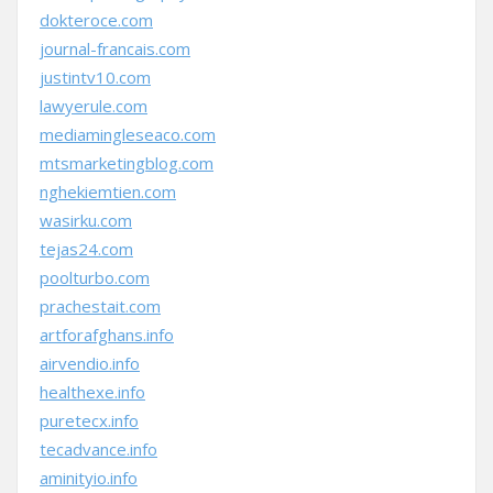
dokteroce.com
journal-francais.com
justintv10.com
lawyerule.com
mediamingleseaco.com
mtsmarketingblog.com
nghekiemtien.com
wasirku.com
tejas24.com
poolturbo.com
prachestait.com
artforafghans.info
airvendio.info
healthexe.info
puretecx.info
tecadvance.info
aminityio.info