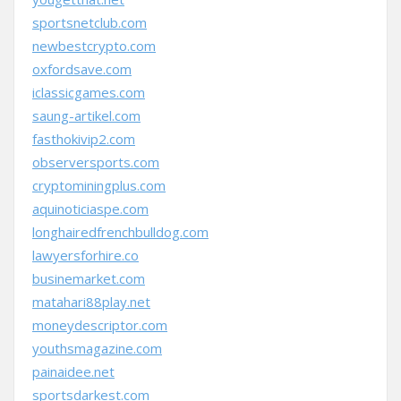
sportsnetclub.com
newbestcrypto.com
oxfordsave.com
iclassicgames.com
saung-artikel.com
fasthokivip2.com
observersports.com
cryptominingplus.com
aquinoticiaspe.com
longhairedfrenchbulldog.com
lawyersforhire.co
businemarket.com
matahari88play.net
moneydescriptor.com
youthsmagazine.com
painaidee.net
sportsdarkest.com