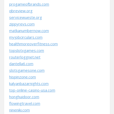
progameofbrands.com
qbreview.org
servicewueste.org
zippyrevs.com
matkanumbernow.com
myjobcirculars.com
healthmoreoverfitness.com
topslotxgames.com
routerloggnet.net
dantella6.com
slotsgamesone.com
hispinzone.com
kalyanbazarnights.com
top-online-casino-usa.com
honghuidoor.com
flowingtravel.com
nineniki.com