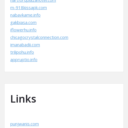
hartfordplazahotel.com
m-918kissapk.com
nabavkame.info
gakbiasa.com
iflowerhu.info
chicagocrystalconnection.com
imanabadii.com
trilipohu.info
appruptio.info
Links
punjwanis.com