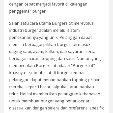
dengan cepat menjadi favorit di kalangan
penggemar burger.
Salah satu cara utama Burgerslot merevolusi
industri burger adalah melalui sistem
pemesanannya yang unik. Pelanggan dapat
memilih berbagai pilihan burger, termasuk
daging sapi, ayam, kalkun, dan sayuran, serta
berbagai macam topping dan saus. Namun yang
membedakan Burgerslot adalah “Burgerslot”
khasnya – sebuah slot di burger tempat
pelanggan dapat menambahkan topping pribadi
mereka, seperti bacon, alpukat, atau bahkan
telur. Hal ini memberikan pelanggan kebebasan
untuk membuat burger yang benar-benar
disesuaikan dengan selera dan preferensi spesifik