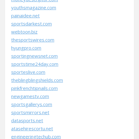
youthsmagazine.com
painaidee.net
sportsdarkest.com
webtoon.biz
thesportswires.com
hyungpro.com
sportingnewsnet.com
sportstime24day.com
sporteslive.com
theblingblingshields.com
pinkfrenchtipnails.com
newgamestv.com
sportsgallerys.com
sportsmirrors.net
datasports.net
atasehirescortu.net
engineeringtechub.com