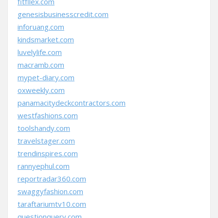
fitfllex.com
genesisbusinesscredit.com
inforuang.com
kindsmarket.com
luvelylife.com
macramb.com
mypet-diary.com
oxweekly.com
panamacitydeckcontractors.com
westfashions.com
toolshandy.com
travelstager.com
trendinspires.com
rannyephul.com
reportradar360.com
swaggyfashion.com
taraftariumtv10.com
questionquery.com