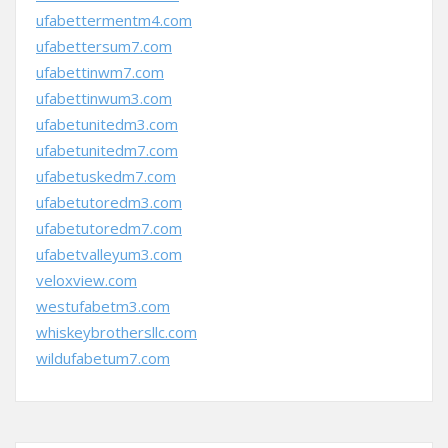
ufabettermentm4.com
ufabettersum7.com
ufabettinwm7.com
ufabettinwum3.com
ufabetunitedm3.com
ufabetunitedm7.com
ufabetuskedm7.com
ufabetutoredm3.com
ufabetutoredm7.com
ufabetvalleyum3.com
veloxview.com
westufabetm3.com
whiskeybrothersllc.com
wildufabetum7.com