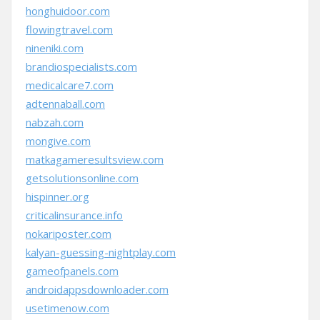
honghuidoor.com
flowingtravel.com
nineniki.com
brandiospecialists.com
medicalcare7.com
adtennaball.com
nabzah.com
mongive.com
matkagameresultsview.com
getsolutionsonline.com
hispinner.org
criticalinsurance.info
nokariposter.com
kalyan-guessing-nightplay.com
gameofpanels.com
androidappsdownloader.com
usetimenow.com