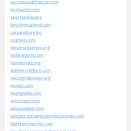
accountaudittaxcon.com
prymprint.com
sportkeeda.org
besttimespend.com
careandcure.biz
cogniyo.com
easymagazines.org
hirfanjilasmi.com
hometricks.org
leathercraftpro.com
microgridpower.org
mixiqo.com
needglobe.com
ortocoach.com
passionawe.com
pittsburghpaintingprofessionals.com
plumberryworks.com