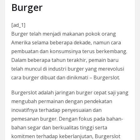
Burger
[ad_1]
Burger telah menjadi makanan pokok orang
Amerika selama beberapa dekade, namun cara
pembuatan dan konsumsinya terus berkembang.
Dalam beberapa tahun terakhir, pemain baru
telah muncul di industri burger yang merevolusi
cara burger dibuat dan dinikmati – Burgerslot.
Burgerslot adalah jaringan burger cepat saji yang
mengubah permainan dengan pendekatan
inovatifnya terhadap penyesuaian dan
pemesanan burger. Dengan fokus pada bahan-
bahan segar dan berkualitas tinggi serta
komitmen terhadap keberlanjutan, Burgerslot