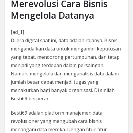
Merevolusi Cara Bisnis
Mengelola Datanya
[ad_1]
Di era digital saat ini, data adalah rajanya. Bisnis
mengandalkan data untuk mengambil keputusan
yang tepat, mendorong pertumbuhan, dan tetap
menjadi yang terdepan dalam persaingan.
Namun, mengelola dan menganalisis data dalam
jumlah besar dapat menjadi tugas yang
menakutkan bagi banyak organisasi. Di sinilah
Besti69 berperan.
Besti69 adalah platform manajemen data
revolusioner yang mengubah cara bisnis
menangani data mereka. Dengan fitur-fitur