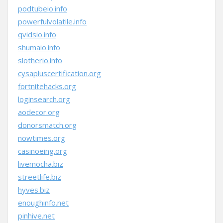
podtubeio.info
powerfulvolatile.info
qvidsio.info
shumaio.info
slotherio.info
cysapluscertification.org
fortnitehacks.org
loginsearch.org
aodecor.org
donorsmatch.org
nowtimes.org
casinoeing.org
livemocha.biz
streetlife.biz
hyves.biz
enoughinfo.net
pinhive.net