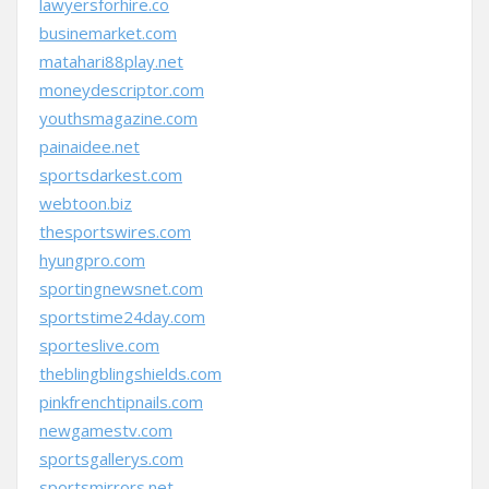
lawyersforhire.co
businemarket.com
matahari88play.net
moneydescriptor.com
youthsmagazine.com
painaidee.net
sportsdarkest.com
webtoon.biz
thesportswires.com
hyungpro.com
sportingnewsnet.com
sportstime24day.com
sporteslive.com
theblingblingshields.com
pinkfrenchtipnails.com
newgamestv.com
sportsgallerys.com
sportsmirrors.net