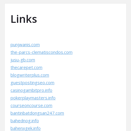
Links
punjwanis.com
the-parcs-clematiscondos.com
jusu-gb.com
thecarepet.com
blogwriterplus.com
guestpostingseo.com
casinogambitpro.info
pokerplaymasters.info
courseoncourse.com
bantinbatdongsan247.com
bahednog.info
bahenxgek.info