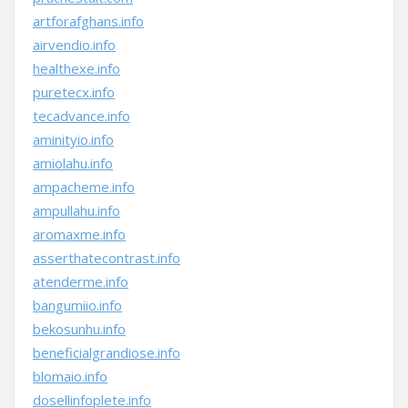
artforafghans.info
airvendio.info
healthexe.info
puretecx.info
tecadvance.info
aminityio.info
amiolahu.info
ampacheme.info
ampullahu.info
aromaxme.info
asserthatecontrast.info
atenderme.info
bangumiio.info
bekosunhu.info
beneficialgrandiose.info
blomaio.info
dosellinfoplete.info