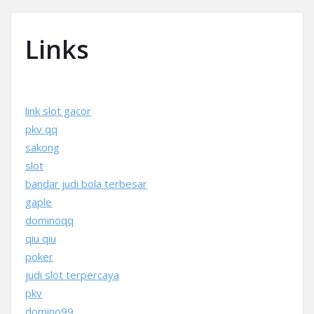
Links
link slot gacor
pkv qq
sakong
slot
bandar judi bola terbesar
gaple
dominoqq
qiu qiu
poker
judi slot terpercaya
pkv
domino99