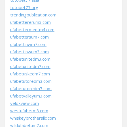
totobet77.asia
totobet77.org
trendingpublication.com
ufabettererum3.com
ufabettermentm4.com
ufabettersum7.com
ufabettinwm7.com
ufabettinwum3.com
ufabetunitedm3.com
ufabetunitedm7.com
ufabetuskedm7.com
ufabetutoredm3.com
ufabetutoredm7.com
ufabetvalleyum3.com
veloxview.com
westufabetm3.com
whiskeybrothersllc.com
wildufabetum7.com