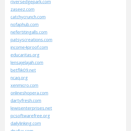
riversedgepark.com
zaseez.com
catchycrunch.com
nofaphub.com
nefertitingalls.com
patsyscreations.com
income4proof.com
educaritas.org
lensajelajah.com
betflik09.net
ncaq.org
xenmicro.com
onlineshopera.com
dartyfresh.com
lewisenterprises.net
pcsoftwarefree.org
dailylinking.com
dnafyx.com