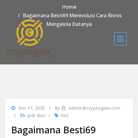
Home
Bagaimana Besti69 Merevolusi Cara Bisnis
Mengelola Datanya
Dec 17, 2025
By
admin@cryptoglax.com
Judi Slot
slot
Bagaimana Besti69