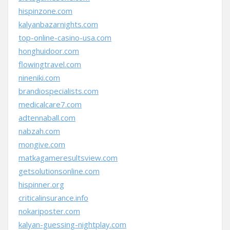
hispinzone.com
kalyanbazarnights.com
top-online-casino-usa.com
honghuidoor.com
flowingtravel.com
nineniki.com
brandiospecialists.com
medicalcare7.com
adtennaball.com
nabzah.com
mongive.com
matkagameresultsview.com
getsolutionsonline.com
hispinner.org
criticalinsurance.info
nokariposter.com
kalyan-guessing-nightplay.com