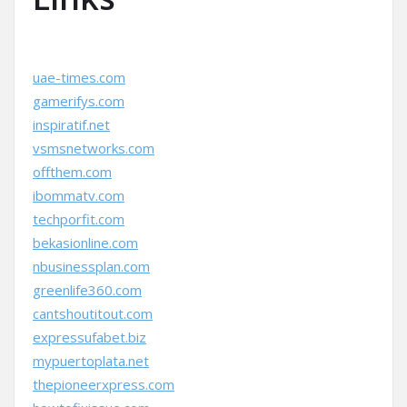
uae-times.com
gamerifys.com
inspiratif.net
vsmsnetworks.com
offthem.com
ibommatv.com
techporfit.com
bekasionline.com
nbusinessplan.com
greenlife360.com
cantshoutitout.com
expressufabet.biz
mypuertoplata.net
thepioneerxpress.com