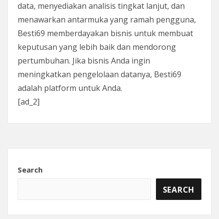
data, menyediakan analisis tingkat lanjut, dan
menawarkan antarmuka yang ramah pengguna,
Besti69 memberdayakan bisnis untuk membuat
keputusan yang lebih baik dan mendorong
pertumbuhan. Jika bisnis Anda ingin
meningkatkan pengelolaan datanya, Besti69
adalah platform untuk Anda.
[ad_2]
Search
SEARCH