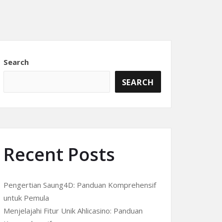
Search
SEARCH
Recent Posts
Pengertian Saung4D: Panduan Komprehensif
untuk Pemula
Menjelajahi Fitur Unik Ahlicasino: Panduan