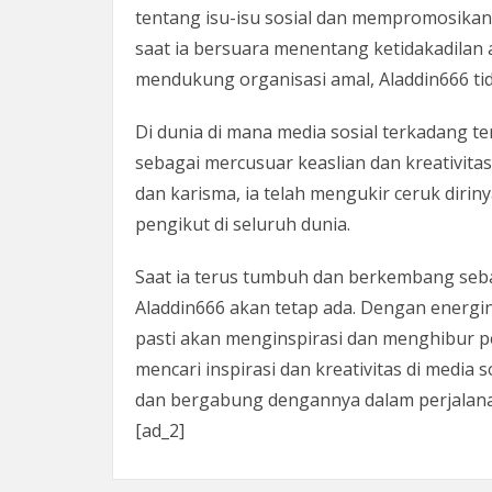
tentang isu-isu sosial dan mempromosikan 
saat ia bersuara menentang ketidakadila
mendukung organisasi amal, Aladdin666 t
Di dunia di mana media sosial terkadang t
sebagai mercusuar keaslian dan kreativita
dan karisma, ia telah mengukir ceruk dirinya
pengikut di seluruh dunia.
Saat ia terus tumbuh dan berkembang sebag
Aladdin666 akan tetap ada. Dengan energin
pasti akan menginspirasi dan menghibur pe
mencari inspirasi dan kreativitas di media 
dan bergabung dengannya dalam perjalanann
[ad_2]