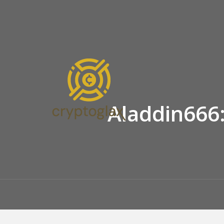
Skip to the content
Aladdin666: